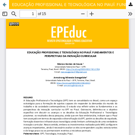
EDUCAÇÃO PROFISSIONAL E TECNOLÓGICA NO PIAUÍ: FUNDAMENTOS E PERSPECTIVAS DA INOVAÇÃO CURRICULAR