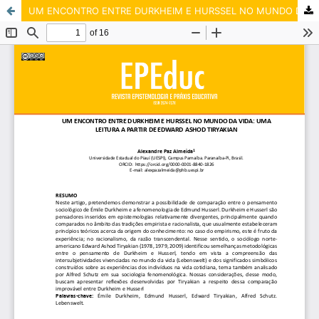
UM ENCONTRO ENTRE DURKHEIM E HURSSEL NO MUNDO DA VIDA: UMA LEITURA A PARTIR DE EDWARD ASHOD TIRYAKIAN