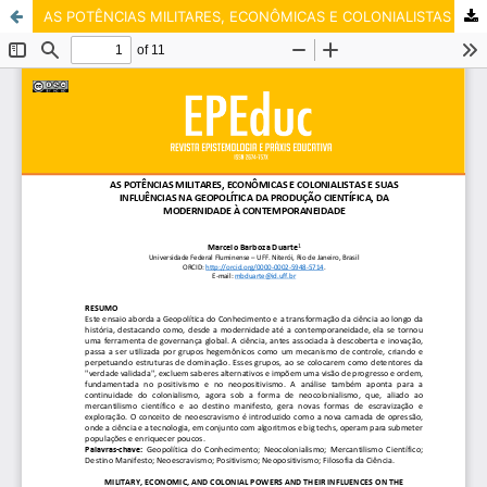
AS POTÊNCIAS MILITARES, ECONÔMICAS E COLONIALISTAS E SUAS INFLUÊNCIAS NA GEOPOLÍTICA DA PRODUÇÃO CIENTÍFICA, DA MODERNIDADE À CONTEMPORANEIDADE