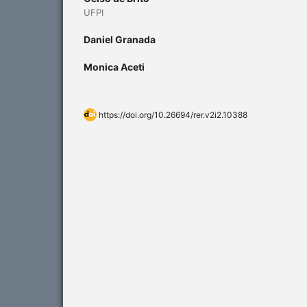
UFPI
Daniel Granada
Monica Aceti
https://doi.org/10.26694/rer.v2i2.10388