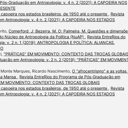
 Pós-Graduação em Antropologia: v. 4 n. 2 (2021): A CAPOEIRA NOS
RESENTE
 capoeira nos estados brasileiros, de 1950 até o presente
,
Revista
em Antropologia: v. 4 n. 2 (2021): A CAPOEIRA NOS ESTADOS
rito,
Comerford, J; Bezerra, M. O; Palmeira, M. Questões e dimensõe
 do Núcleo de Antropologia da Política (NuAP)
,
Revista EntreRios do
ia: v. 2 n. 1 (2019): ANTROPOLOGIA E POLÍTICA: ALIANÇAS,
TO
i,
"PRÁTICAS" EM MOVIMENTO: CONTEXTO DAS TROCAS GLOBAI
duação em Antropologia: v. 2 n. 2 (2019): "PRÁTICAS" EM MOVIMEN
do Monte Marques, Ricardo Nascimento,
O "afrocentrismo" e as voltas
nha Mansa
,
Revista EntreRios do Programa de Pós-Graduação em
ICAS" EM MOVIMENTO: CONTEXTO DAS TROCAS GLOBAIS
 capoeira nos estados brasileiros, de 1950 até o presente
,
Revista
em Antropologia: v. 4 n. 2 (2021): A CAPOEIRA NOS ESTADOS