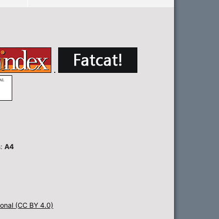
s:
A4
onal (CC BY 4.0)