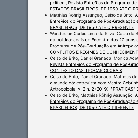
político
,
Revista EntreRios do Programa de
ESTADOS BRASILEIROS, DE 1950 ATÉ O P
Matthias Röhrig Assunção, Celso de Brito,
A
EntreRios do Programa de Pós-Graduação 
BRASILEIROS, DE 1950 ATÉ O PRESENTE
Wanderson Carlos Lima da Silva, Celso de B
da política: anais do Encontro dos 20 anos
Programa de Pós-Graduação em Antropolog
CONFLITOS E REGIMES DE CONHECIMEN
Celso de Brito, Daniel Granada, Monica Acet
Revista EntreRios do Programa de Pós-Gra
CONTEXTO DAS TROCAS GLOBAIS
Celso de Brito, Daniel Granada, Matheus 
o mundo dá: entrevista com Mestre Cobri
Antropologia: v. 2 n. 2 (2019): "PRÁT
Celso de Brito, Matthias Röhrig Assunção,
A
EntreRios do Programa de Pós-Graduação 
BRASILEIROS, DE 1950 ATÉ O PRESENTE