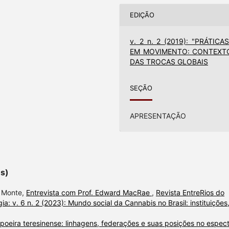
EDIÇÃO
v. 2 n. 2 (2019): "PRÁTICAS
EM MOVIMENTO: CONTEXT
DAS TROCAS GLOBAIS
SEÇÃO
APRESENTAÇÃO
es)
o Monte,
Entrevista com Prof. Edward MacRae
,
Revista EntreRios do
 v. 6 n. 2 (2023): Mundo social da Cannabis no Brasil: instituições
poeira teresinense: linhagens, federações e suas posições no espec