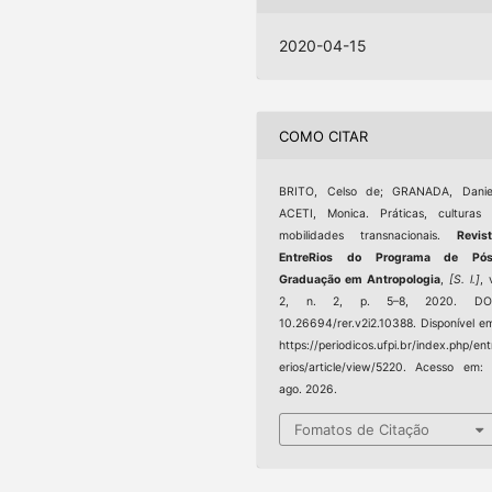
2020-04-15
COMO CITAR
BRITO, Celso de; GRANADA, Daniel
ACETI, Monica. Práticas, culturas
mobilidades transnacionais.
Revis
EntreRios do Programa de Pós
Graduação em Antropologia
,
[S. l.]
, 
2, n. 2, p. 5–8, 2020. DOI
10.26694/rer.v2i2.10388. Disponível e
https://periodicos.ufpi.br/index.php/ent
erios/article/view/5220. Acesso em:
ago. 2026.
Fomatos de Citação