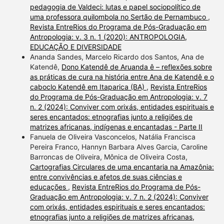
pedagogia de Valdeci: lutas e papel sociopolítico de
uma professora quilombola no Sertão de Pernambuco
,
Revista EntreRios do Programa de Pós-Graduação em
Antropologia: v. 3 n. 1 (2020): ANTROPOLOGIA,
EDUCAÇÃO E DIVERSIDADE
Ananda Sandes, Marcelo Ricardo dos Santos, Ana de
Katendê,
Dono Katendê de Aruanda ê – reflexões sobre
as práticas de cura na história entre Ana de Katendê e o
caboclo Katendê em Itaparica (BA)
,
Revista EntreRios
do Programa de Pós-Graduação em Antropologia: v. 7
n. 2 (2024): Conviver com orixás, entidades espirituais e
seres encantados: etnografias junto a religiões de
matrizes africanas, indígenas e encantadas - Parte II
Fanuela de Oliveira Vasconcelos, Natália Francisca
Pereira Franco, Hannyn Barbara Alves Garcia, Caroline
Barroncas de Oliveira, Mônica de Oliveira Costa,
Cartografias Circulares de uma encantaria na Amazônia:
entre convivências e afetos de suas ciências e
educações
,
Revista EntreRios do Programa de Pós-
Graduação em Antropologia: v. 7 n. 2 (2024): Conviver
com orixás, entidades espirituais e seres encantados:
etnografias junto a religiões de matrizes africanas,