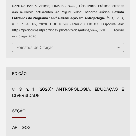
SANTOS BAHIA, Zislene; LIMA BARBOSA, Lícia Maria. Práticas letradas
das mulheres estudantes do Miguel Velho: saberes diários.
Revista
EntreRios do Programa de Pós-Graduação em Antropologia
,
[S. l.]
, v. 3,
n. 1, p. 43–62, 2020. DOI: 10.26694/rer.v3i01.10503. Disponível em:
https://periodicos.ufpi.br/index.php/entrerios/article/view/5211. Acesso
em: 8 ago. 2026.
Fomatos de Citação
EDIÇÃO
v. 3 n. 1 (2020): ANTROPOLOGIA, EDUCAÇÃO E
DIVERSIDADE
SEÇÃO
ARTIGOS