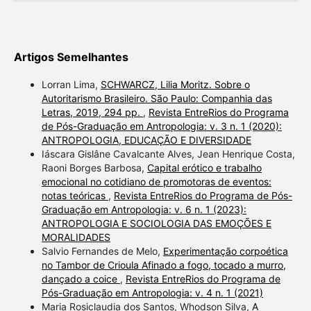
Artigos Semelhantes
Lorran Lima,
SCHWARCZ, Lilia Moritz. Sobre o
Autoritarismo Brasileiro. São Paulo: Companhia das
Letras, 2019, 294 pp.
,
Revista EntreRios do Programa
de Pós-Graduação em Antropologia: v. 3 n. 1 (2020):
ANTROPOLOGIA, EDUCAÇÃO E DIVERSIDADE
Iáscara Gislâne Cavalcante Alves, Jean Henrique Costa,
Raoni Borges Barbosa,
Capital erótico e trabalho
emocional no cotidiano de promotoras de eventos:
notas teóricas
,
Revista EntreRios do Programa de Pós-
Graduação em Antropologia: v. 6 n. 1 (2023):
ANTROPOLOGIA E SOCIOLOGIA DAS EMOÇÕES E
MORALIDADES
Salvio Fernandes de Melo,
Experimentação corpoética
no Tambor de Crioula Afinado a fogo, tocado a murro,
dançado a coice
,
Revista EntreRios do Programa de
Pós-Graduação em Antropologia: v. 4 n. 1 (2021)
Maria Rosiclaudia dos Santos, Whodson Silva,
A