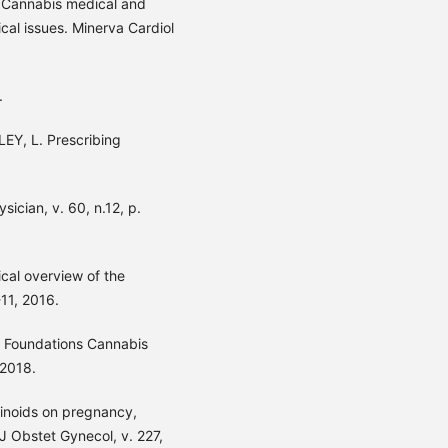
 Cannabis medical and
ical issues. Minerva Cardiol
.
EY, L. Prescribing
ician, v. 60, n.12, p.
ical overview of the
-11, 2016.
l Foundations Cannabis
 2018.
binoids on pregnancy,
J Obstet Gynecol, v. 227,