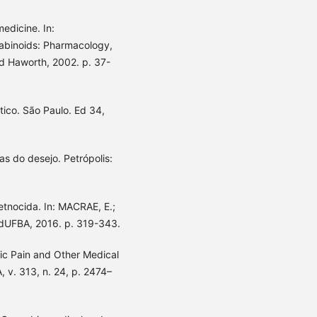
edicine. In:
binoids: Pharmacology,
Ed Haworth, 2002. p. 37-
co. São Paulo. Ed 34,
as do desejo. Petrópolis:
tnocida. In: MACRAE, E.;
EdUFBA, 2016. p. 319-343.
nic Pain and Other Medical
, v. 313, n. 24, p. 2474–