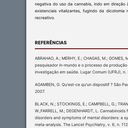
negativa do uso da cannabis, indo em direção à
existenciais vitalizantes, fugindo da dicotomia 
recreativo.
REFERÊNCIAS
ABRAHAO, A.; MERHY, E.; CHAGAS, M.; GOMES, M.;
pesquisador in-mundo e o processo de produção 
investigação em saúde. Lugar Comum (UFRJ), n. 
AGAMBEN, G. Qu'est-ce qu'un dispositif ? São Pa
2007.
BLACK, N.; STOCKINGS, E.; CAMPBELL, G.; TRAN, 
W.;FARRELL, M.; DEGENHARDT, L. Cannabinoids fo
disorders and symptoms of mental disorders: a s
meta-analysis. The Lancet Psychiatry, v. 6, n. 11