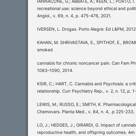
IANNACONE, G.; ABBATE, A.; KEEN, L.; PORTO, I.
recreational use: science beyond ethical and polit
Angiol., v. 69, n. 4, p. 475-476, 2021.
IVERSEN, L. Drogas. Porto Alegre: Ed L&PM, 2012
KAHAN, M. SHRIVASTAVA, S., SPITHOF, E., BROML
smoked
cannabis for chronic noncancer pain. Can Fam Phys
1083–1090, 2014.
KSIR, C.; HART, C. Cannabis and Psychosis: a crit
relationship. Curr Psychiatry Rep., v. 2, n. 12, p. 1
LEWIS, M.; RUSSO, E.; SMITH, K. Pharmacologica
Chemovars. Planta Med., v. 84, n. 4, .p 225-233,
LO, J.; HEDGES, J.; GIRARDI, G. Impact of canna
reproductive health, and offspring outcomes. Am 