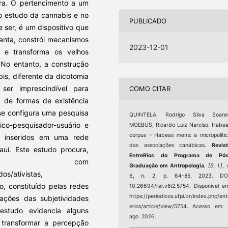
eira. O pertencimento a um
no estudo da cannabis e no
PUBLICADO
 ser, é um dispositivo que
lanta, constrói mecanismos
2023-12-01
 e transforma os velhos
 No entanto, a construção
is, diferente da dicotomia
ser imprescindível para
COMO CITAR
 de formas de existência
 se configura uma pesquisa
QUINTELA, Rodrigo Silva Soares
ico-pesquisador-usuário e
MOEBUS, Ricardo Luiz Narciso. Habe
corpus – Habeas mens: a micropolíti
s inseridos em uma rede
das associações canábicas.
Revis
auí. Este estudo procura,
EntreRios do Programa de Pós
ros com
Graduação em Antropologia
,
[S. l.]
, 
os/ativistas,
6, n. 2, p. 64–85, 2023. DOI
, constituído pelas redes
10.26694/rer.v6i2.5754. Disponível e
https://periodicos.ufpi.br/index.php/ent
mações das subjetividades
erios/article/view/5754. Acesso em:
studo evidencia alguns
ago. 2026.
 transformar a percepção