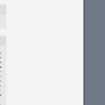
;
as
ca
ta
-
v.
:
m:
r
 8