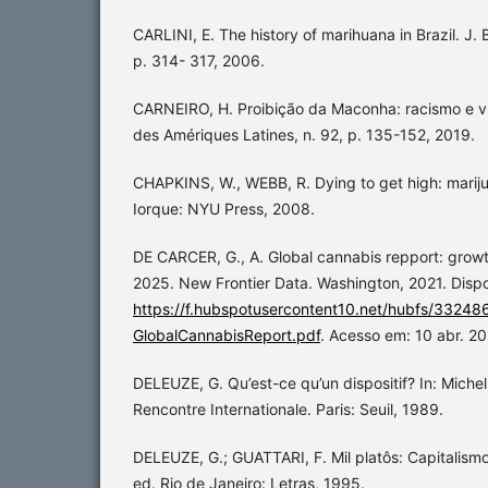
CARLINI, E. The history of marihuana in Brazil. J. Br
p. 314- 317, 2006.
CARNEIRO, H. Proibição da Maconha: racismo e vio
des Amériques Latines, n. 92, p. 135-152, 2019.
CHAPKINS, W., WEBB, R. Dying to get high: marij
Iorque: NYU Press, 2008.
DE CARCER, G., A. Global cannabis repport: grow
2025. New Frontier Data. Washington, 2021. Dispo
https://f.hubspotusercontent10.net/hubfs/3324
GlobalCannabisReport.pdf
. Acesso em: 10 abr. 20
DELEUZE, G. Qu’est-ce qu’un dispositif? In: Miche
Rencontre Internationale. Paris: Seuil, 1989.
DELEUZE, G.; GUATTARI, F. Mil platôs: Capitalismo
ed. Rio de Janeiro: Letras, 1995.