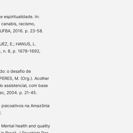
 espiritualidade. In:
 canabis, racismo,
EdUFBA, 2016. p. 23-58.
EZ, E.; HANUS, L.
, n. 8, p. 1678-1692,
do: o desafio de
PERES, M. (Org.). Acolher
 assistencial, com base
ec, 2004. p. 21-45.
 psicoativos na Amazônia
.
 Mental health and quality
in Brazil. J Psychiatr Res.,