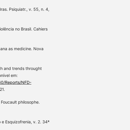
as. Psiquiatr., v. 55, n. 4,
lência no Brasil. Cahiers
uana as medicine. Nova
th and trends throught
nível em:
860/Reports/NFD-
21.
l Foucault philosophe.
 e Esquizofrenia, v. 2. 34ª