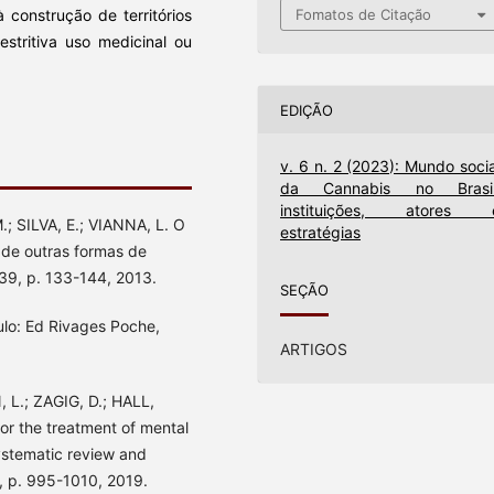
 construção de territórios
Fomatos de Citação
restritiva uso medicinal ou
EDIÇÃO
v. 6 n. 2 (2023): Mundo socia
da Cannabis no Brasil
instituições, atores 
 SILVA, E.; VIANNA, L. O
estratégias
de outras formas de
39, p. 133-144, 2013.
SEÇÃO
ulo: Ed Rivages Poche,
ARTIGOS
L.; ZAGIG, D.; HALL,
r the treatment of mental
ystematic review and
2, p. 995-1010, 2019.