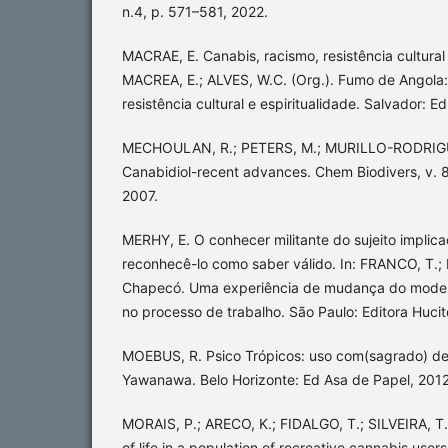
n.4, p. 571–581, 2022.
MACRAE, E. Canabis, racismo, resistência cultural e
MACREA, E.; ALVES, W.C. (Org.). Fumo de Angola:
resistência cultural e espiritualidade. Salvador: 
MECHOULAN, R.; PETERS, M.; MURILLO-RODRIGU
Canabidiol-recent advances. Chem Biodivers, v. 8
2007.
MERHY, E. O conhecer militante do sujeito implica
reconhecê-lo como saber válido. In: FRANCO, T.; 
Chapecó. Uma experiência de mudança do modelo
no processo de trabalho. São Paulo: Editora Hucit
MOEBUS, R. Psico Trópicos: uso com(sagrado) de
Yawanawa. Belo Horizonte: Ed Asa de Papel, 2012
MORAIS, P.; ARECO, K.; FIDALGO, T.; SILVEIRA, T.
of life in a population of recreative cannabis users 