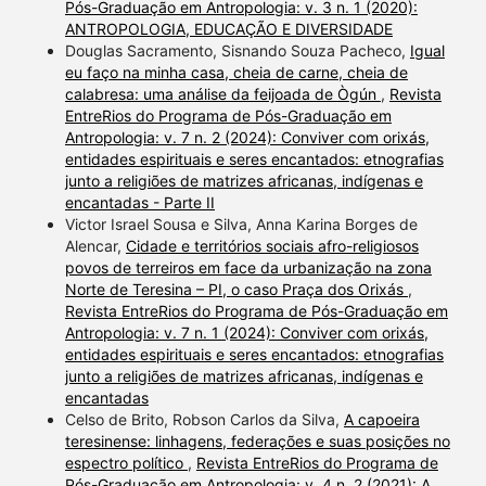
Pós-Graduação em Antropologia: v. 3 n. 1 (2020):
ANTROPOLOGIA, EDUCAÇÃO E DIVERSIDADE
Douglas Sacramento, Sisnando Souza Pacheco,
Igual
eu faço na minha casa, cheia de carne, cheia de
calabresa: uma análise da feijoada de Ògún
,
Revista
EntreRios do Programa de Pós-Graduação em
Antropologia: v. 7 n. 2 (2024): Conviver com orixás,
entidades espirituais e seres encantados: etnografias
junto a religiões de matrizes africanas, indígenas e
encantadas - Parte II
Victor Israel Sousa e Silva, Anna Karina Borges de
Alencar,
Cidade e territórios sociais afro-religiosos
povos de terreiros em face da urbanização na zona
Norte de Teresina – PI, o caso Praça dos Orixás
,
Revista EntreRios do Programa de Pós-Graduação em
Antropologia: v. 7 n. 1 (2024): Conviver com orixás,
entidades espirituais e seres encantados: etnografias
junto a religiões de matrizes africanas, indígenas e
encantadas
Celso de Brito, Robson Carlos da Silva,
A capoeira
teresinense: linhagens, federações e suas posições no
espectro político
,
Revista EntreRios do Programa de
Pós-Graduação em Antropologia: v. 4 n. 2 (2021): A