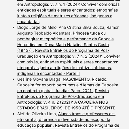
em Antropologia: v. 7 n. 1 (2024): Conviver com orixás,
entidades espirituais e seres encantados: etnografias
junto a religiões de matrizes africanas, indígenas e
encantadas
Diogo Jorge de Melo, Ana Cristina Silva Souza, Ramon
Augusto Teobaldo Alcantara,
Princesa turca ou
pombagira: mitopoética e performance da Cabocla
Herondina em Dona Maria Natalina Santos Costa
(1943-)
,
Revista EntreRios do Programa de Pós-
Graduação em Antropologia: v. 7 n. 2 (2024): Conviver
com orixás, entidades espirituais e seres encantados:
etnografias junto a religiões de matrizes africanas,
indígenas e encantadas - Parte II
Geslline Giovana Braga,
NASCIMENTO, Ricardo.
Capoeira for export: percursos e dilemas da Capoeira
no contexto global. Jundiaí: Paco, 2021
,
Revista
EntreRios do Programa de Pós-Graduação em
Antropologia: v. 4 n. 2 (2021): A CAPOEIRA NOS
ESTADOS BRASILEIROS, DE 1950 ATÉ O PRESENTE
Alef de Oliveira Lima,
Alunes trans e professores cis:
etnografia, diferença e diversidade no escopo da
educação popular
,
Revista EntreRios do Programa de