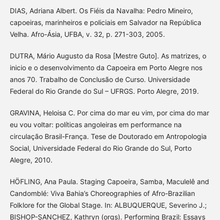
DIAS, Adriana Albert. Os Fiéis da Navalha: Pedro Mineiro,
capoeiras, marinheiros e policiais em Salvador na República
Velha. Afro-Ásia, UFBA, v. 32, p. 271-303, 2005.
DUTRA, Mário Augusto da Rosa [Mestre Guto]. As matrizes, o
inicio e o desenvolvimento da Capoeira em Porto Alegre nos
anos 70. Trabalho de Conclusão de Curso. Universidade
Federal do Rio Grande do Sul – UFRGS. Porto Alegre, 2019.
GRAVINA, Heloisa C. Por cima do mar eu vim, por cima do mar
eu vou voltar: políticas angoleiras em performance na
circulação Brasil-França. Tese de Doutorado em Antropologia
Social, Universidade Federal do Rio Grande do Sul, Porto
Alegre, 2010.
HÖFLING, Ana Paula. Staging Capoeira, Samba, Maculelê and
Candomblé: Viva Bahia’s Choreographies of Afro-Brazilian
Folklore for the Global Stage. In: ALBUQUERQUE, Severino J.;
BISHOP-SANCHEZ, Kathryn (orgs). Performing Brazil: Essays