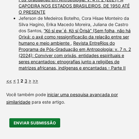
CAPOEIRA NOS ESTADOS BRASILEIROS, DE 1950 ATÉ
O PRESENTE
Jeferson de Medeiros Botelho, Cora Hisae Monteiro da
Silva Hagino, Erika Macedo Moreira, Juliana de Castro
dos Santos,
“Kó sí ew´é, Kó sí Òrisà” (Sem folha, não há
Orixá: o axé como ressignificação da relação entre ser
humano e meio ambiente
,
Revista EntreRios do
Programa de Pós-Graduação em Antropologia: v. 7 n. 2
(2024): Conviver com orixás, entidades espirituais e
seres encantados: etnografias junto a religiões de
matrizes africanas, indígenas e encantadas - Parte II
<<
<
1
2
3
>
>>
Você também pode
iniciar uma pesquisa avançada por
similaridade
para este artigo.
ENVIAR SUBMISSÃO