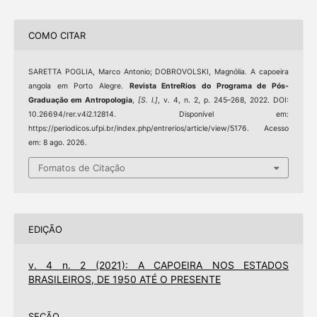
COMO CITAR
SARETTA POGLIA, Marco Antonio; DOBROVOLSKI, Magnólia. A capoeira
angola em Porto Alegre.
Revista EntreRios do Programa de Pós-
Graduação em Antropologia
,
[S. l.]
, v. 4, n. 2, p. 245–268, 2022. DOI:
10.26694/rer.v4i2.12814. Disponível em:
https://periodicos.ufpi.br/index.php/entrerios/article/view/5176. Acesso
em: 8 ago. 2026.
Fomatos de Citação
EDIÇÃO
v. 4 n. 2 (2021): A CAPOEIRA NOS ESTADOS
BRASILEIROS, DE 1950 ATÉ O PRESENTE
SEÇÃO