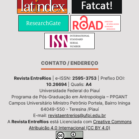
CONTATO / ENDEREÇO
Revista EntreRios
| e-ISSN:
2595-3753
| Prefixo DOI:
10.26694
| Qualis:
A4
Universidade Federal do Piauí
Programa de Pós-Graduação em Antropologia – PPGANT
Campos Universitário Ministro Petrônio Portela, Bairro Ininga
64049-550 - Teresina /Piauí
E-mail:
revistaentrerios@ufpi.edu.br
A
Revista EntreRios
está Licenciada com
Creative Commons
Atribuição 4.0 Internacional (CC BY 4.0)