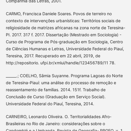
Companhia das Letras, 2001.
CARMO, Francisca Daniele Soares. Povos de terreiro no
contexto de intervenções urbanísticas: Territórios sociais de
religiosidade de matrizes africanas na zona norte de Teresina-
PI. 2017. 317 f. 2017. Dissertação (Mestrado em Sociologia) -
Curso de Programa de Pós-graduação em Sociologia, Centro
de Ciências Humanas e Letras, Universidade Federal do Piauí,
Teresina, 2017. Recuperado em 22 abril, 2019, de
http://repositorio. ufpi.br/xmlui/handle/123456789/11 78.
______.; COELHO, Sâmia Suyanne. Programa Lagoas do Norte
de Teresina-Piauí: uma análise do processo de remoção e
reassentamento de famílias. 2014. 151f. Trabalho de
Conclusão de Curso (Graduação em Serviço Social).
Universidade Federal do Piauí, Teresina, 2014.
CARNEIRO, Leonardo Oliveira. O. Territorialidades Afro-
Brasileiras no Rio de Janeiro: considerações sobre o
Candomblé e a Umbanda. Revista de Geografia- PPGEO, v. 1,