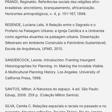
PRANDI, Reginaldo. Referências sociais das religiões afro-
brasileiras: sincretismo, branqueamento, africanização.
Horizontes antropológicos, v. 4, p. 151-167, 1998.
RESENDE, Luciana Lelis. A Relação entre o Sagrado e o
Profano na Paisagem Urbana: a Igreja Católica e a Umbanda
como agentes atuantes na paisagem urbana. Dissertação
(Mestrado em Ambiente Construído e Patrimônio Sustentável).
Escola de Arquitetura, UFMG. 2015.
SANDERCOCK, Leonie. Introduction: Framing Insurgent
Historiographies for Planning. In: Making the Invisible Visible.
A Multicultural Planning History. Los Angeles: University of
California Press, 1998.
SANTOS, Milton. A Natureza do espaço. 4.ed. São Paulo:
Edusp, 2006. 259 p. (Coleção Milton Santos).
SILVA, Camila C. Relações espaciais e raciais no passado e no
presente: Algumas reflexões. Revista Thésis, Rio de Janeiro,