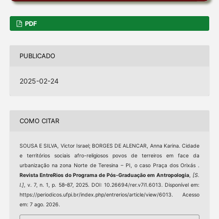
PDF
PUBLICADO
2025-02-24
COMO CITAR
SOUSA E SILVA, Victor Israel; BORGES DE ALENCAR, Anna Karina. Cidade
e territórios sociais afro-religiosos povos de terreiros em face da
urbanização na zona Norte de Teresina – PI, o caso Praça dos Orixás .
Revista EntreRios do Programa de Pós-Graduação em Antropologia
,
[S.
l.]
, v. 7, n. 1, p. 58–87, 2025. DOI: 10.26694/rer.v7i1.6013. Disponível em:
https://periodicos.ufpi.br/index.php/entrerios/article/view/6013. Acesso
em: 7 ago. 2026.