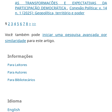
AS TRANSFORMAÇÕES E EXPECTATIVAS DA
PARTICIPAÇÃO DEMOCRÁTICA
,
Conexão Política: v. 14
n. 1 (2025): Geopolítica, território e poder
1
2
3
4
5
6
7
8
>
>>
Você também pode
iniciar uma pesquisa avançada por
similaridade
para este artigo.
Informações
Para Leitores
Para Autores
Para Bibliotecários
Idioma
English