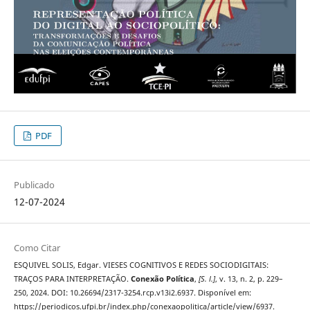
PDF
Publicado
12-07-2024
Como Citar
ESQUIVEL SOLIS, Edgar. VIESES COGNITIVOS E REDES SOCIODIGITAIS:
TRAÇOS PARA INTERPRETAÇÃO.
Conexão Política
,
[S. l.]
, v. 13, n. 2, p. 229–
250, 2024. DOI: 10.26694/2317-3254.rcp.v13i2.6937. Disponível em:
https://periodicos.ufpi.br/index.php/conexaopolitica/article/view/6937.