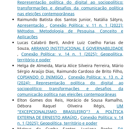
Representação política do digital ao sociopolítico:
transformações e desafios da comunicação política
nas eleições contemporâneas
Raimundo Batista dos Santos Junior, Natália Sátyro,
Apresentação
,
Conexão Política: v. 11 n. 1 (2022):
Métodos, Metodologia de Pesquisa, Conceito e
Aplicações
Lucas Calabró Berti, André Luiz Coelho Farias de
Souza,
ARRANJO INSTITUCIONAL E GOVERNABILIDADE
,
Conexão Política: v. 14 n. 1 (2025): Geopolítica,
território e poder
Helga de Almeida, Maria Alice Silveira Ferreira, Mário
Sérgio Araújo Dias, Raimundo Cardoso de Brito Filho,
COPIANDO O INIMIGO
,
Conexão Política: v. 13 n. 2
(2024): Representação política do digital ao
sociopolítico: transformações e desafios da
comunicação política nas eleições contemporâneas
Elton Gomes dos Reis, Horácio de Sousa Ramalho,
Débora Raquel Oliveira Régis,
UM
“EXCEPCIONALISMO BRASILEIRO”? A POLÍTICA
EXTERNA DE ERNESTO ARAÚJO
,
Conexão Política: v. 14
n. 1 (2025): Geopolítica, território e poder
Mateus da Cunha Santos, Luciana Panke,
DA