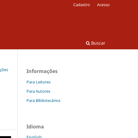
Cadastro
Acesso
Buscar
ições
Informações
Para Leitores
Para Autores
Para Bibliotecários
Idioma
English