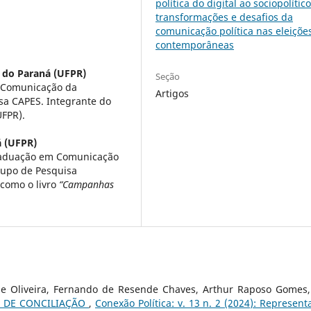
política do digital ao sociopolítico
transformações e desafios da
comunicação política nas eleiçõe
contemporâneas
 do Paraná (UFPR)
Seção
 Comunicação da
Artigos
sa CAPES. Integrante do
UFPR).
á (UFPR)
raduação em Comunicação
rupo de Pesquisa
 como o livro
“Campanhas
de Oliveira, Fernando de Resende Chaves, Arthur Raposo Gomes
S DE CONCILIAÇÃO
,
Conexão Política: v. 13 n. 2 (2024): Represent