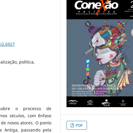
3i2.6927
alização, política,
 sobre o processo de
timos séculos, com ênfase
 de novos atores. O ponto
PDF
a Antiga, passando pela