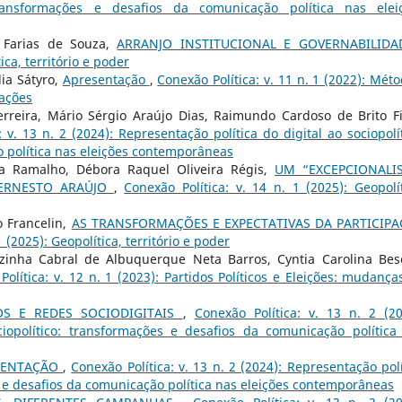
 transformações e desafios da comunicação política nas elei
o Farias de Souza,
ARRANJO INSTITUCIONAL E GOVERNABILID
ica, território e poder
ia Sátyro,
Apresentação
,
Conexão Política: v. 11 n. 1 (2022): Méto
cações
erreira, Mário Sérgio Araújo Dias, Raimundo Cardoso de Brito Fi
: v. 13 n. 2 (2024): Representação política do digital ao sociopolít
 política nas eleições contemporâneas
a Ramalho, Débora Raquel Oliveira Régis,
UM “EXCEPCIONALI
E ERNESTO ARAÚJO
,
Conexão Política: v. 14 n. 1 (2025): Geopolít
o Francelin,
AS TRANSFORMAÇÕES E EXPECTATIVAS DA PARTICIP
1 (2025): Geopolítica, território e poder
inha Cabral de Albuquerque Neta Barros, Cyntia Carolina Bes
Política: v. 12 n. 1 (2023): Partidos Políticos e Eleições: mudança
OS E REDES SOCIODIGITAIS
,
Conexão Política: v. 13 n. 2 (20
ciopolítico: transformações e desafios da comunicação política
SENTAÇÃO
,
Conexão Política: v. 13 n. 2 (2024): Representação polí
es e desafios da comunicação política nas eleições contemporâneas