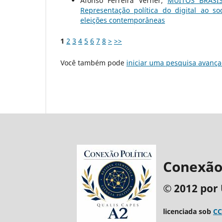
Afonso Ferreira Verner,
MUITOS BRASI
Representação política do digital ao so
eleições contemporâneas
1
2
3
4
5
6
7
8
>
>>
Você também pode
iniciar uma pesquisa avança
Conexão 
© 2012 por 
licenciada sob
CC