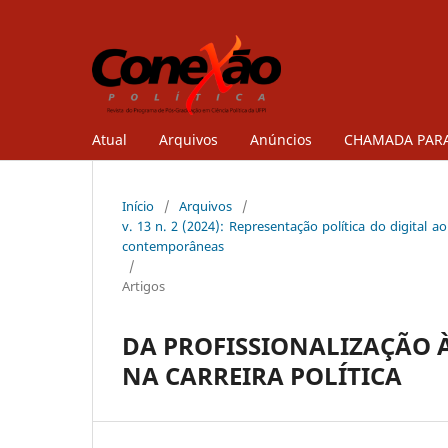
Atual
Arquivos
Anúncios
CHAMADA PARA
Início
/
Arquivos
/
v. 13 n. 2 (2024): Representação política do digital a
contemporâneas
/
Artigos
DA PROFISSIONALIZAÇÃO À
NA CARREIRA POLÍTICA