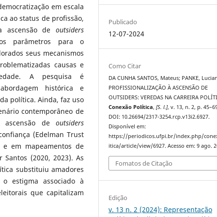
democratização em escala
ica ao status de profissão,
Publicado
da ascensão de
outsiders
12-07-2024
idos parâmetros para o
xplorados seus mecanismos
problematizadas causas e
Como Citar
iedade. A pesquisa é
DA CUNHA SANTOS, Mateus; PANKE, Lucian
abordagem histórica e
PROFISSIONALIZAÇÃO À ASCENSÃO DE
OUTSIDERS: VEREDAS NA CARREIRA POLÍTI
da política. Ainda, faz uso
Conexão Política
,
[S. l.]
, v. 13, n. 2, p. 45–6
cenário contemporâneo de
DOI: 10.26694/2317-3254.rcp.v13i2.6927.
e a ascensão de
outsiders
Disponível em:
 confiança (Edelman Trust
https://periodicos.ufpi.br/index.php/con
3) e em mapeamentos de
itica/article/view/6927. Acesso em: 9 ago. 2
r Santos (2020, 2023). As
Fomatos de Citação
ítica substituiu amadores
o o estigma associado à
leitorais que capitalizam
Edição
v. 13 n. 2 (2024): Representação