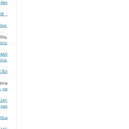
ções
ADE
,
dos,
lho,
ico:
SMO
ica,
AÇÃO
erra
s na
24):
 nas
tica