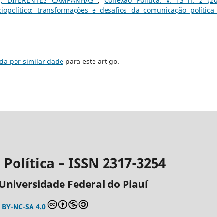
S, DIFERENTES CAMPANHAS
,
Conexão Política: v. 13 n. 2 (20
ciopolítico: transformações e desafios da comunicação política
da por similaridade
para este artigo.
Política – ISSN 2317-3254
Universidade Federal do Piauí
 BY-NC-SA 4.0