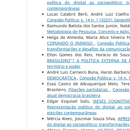
política do digital ao sociopolítico:
contemporâneas
Lucas Calabró Berti, André Luiz Coelh
Conexão Política: v. 14 n. 1 (2025): Geopolít
Raimundo Batista dos Santos Junior, Natál
Metodologia de Pesquisa, Conceito e Apli
Helga de Almeida, Maria Alice Silveira F
COPIANDO O INIMIGO
,
Conexão Política
transformações e desafios da comunicação
Elton Gomes dos Reis, Horácio de Sous
BRASILEIRO”? A POLÍTICA EXTERNA D
território e poder
André Luis Carneiro Buna, Haron Barberi
DEMOCRÁTICA
,
Conexão Política: v. 14 n. 
Esaú Castro de Albuquerque Melo, Terez
Brasileiro,
Filiações partidárias
,
Conexão 
atual democracia brasileira
Edgar Esquivel Solis,
VIESES COGNITIV
Representação política do digital ao so
eleições contemporâneas
Mércia Alves, Joscimar Souza Silva,
APRE
do digital ao sociopolítico: transformaçõ