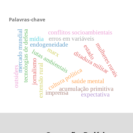
Palavras-chave
tecnologias de defesa
conflitos socioambientais
mercado mundial
erros em variáveis
mídia
endogeneidade
mulheres rurais
estado
marx
lutas ambientais
ditadura militar
jornalismo
extensão rural
outsiders
cultura política
saúde mental
acumulação primitiva
imprensa
expectativa