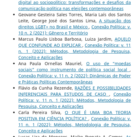
digital ao sociopolítico: transformações e desafios da
comunicação política nas eleições contemporâneas
Geovane Gesteira Sales Torres, Maria Laís dos Santos
Leite, George José dos Santos Lima,
A situação dos
direitos LGBT+ no Brasil e México
,
Conexão Política: v.
10 n. 2 (2021): Gênero e Território
Marcus Paulo Lisboa Barbosa, Luiza Jardim,
AQUILO
QUE CONFUNDE AO EXPLICAR
,
Conexão Política: v. 11
n. 1 (2022): Métodos, Metodologia de Pesquisa,
Conceito e Aplicações
Ana Paula Ornellas Mauriel,
O uso de “moedas
sociais” como instrumento de política social local
,
Conexão Política: v. 11 n. 2 (2022): Dinâmicas de Poder
e Práticas Políticas Contemporâneas
Flávio da Cunha Rezende,
RAZÕES E POSSIBILIDADES
INFERENCIAIS PARA ESTUDOS DE CASO
,
Conexão
Política: v. 11 n. 1 (2022): Métodos, Metodologia de
Pesquisa, Conceito e Aplicações
Carla Pereira Silva,
O QUE É UMA BOA TEORIA
POSITIVA EM CIÊNCIA POLÍTICA?
,
Conexão Política: v.
11 n. 1 (2022): Métodos, Metodologia de Pesquisa,
Conceito e Aplicações
Lucas Lira de Menezes, Maiko Jhonata A. Gomes,
As