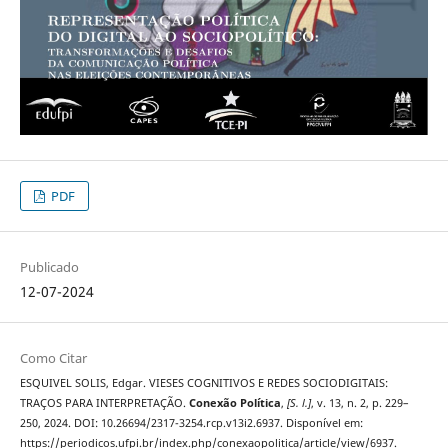
PDF
Publicado
12-07-2024
Como Citar
ESQUIVEL SOLIS, Edgar. VIESES COGNITIVOS E REDES SOCIODIGITAIS:
TRAÇOS PARA INTERPRETAÇÃO.
Conexão Política
,
[S. l.]
, v. 13, n. 2, p. 229–
250, 2024. DOI: 10.26694/2317-3254.rcp.v13i2.6937. Disponível em:
https://periodicos.ufpi.br/index.php/conexaopolitica/article/view/6937.