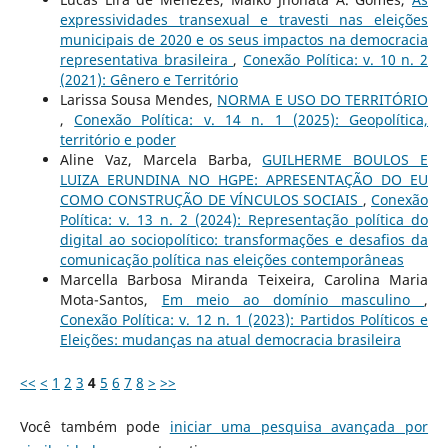
expressividades transexual e travesti nas eleições
municipais de 2020 e os seus impactos na democracia
representativa brasileira
,
Conexão Política: v. 10 n. 2
(2021): Gênero e Território
Larissa Sousa Mendes,
NORMA E USO DO TERRITÓRIO
,
Conexão Política: v. 14 n. 1 (2025): Geopolítica,
território e poder
Aline Vaz, Marcela Barba,
GUILHERME BOULOS E
LUIZA ERUNDINA NO HGPE: APRESENTAÇÃO DO EU
COMO CONSTRUÇÃO DE VÍNCULOS SOCIAIS
,
Conexão
Política: v. 13 n. 2 (2024): Representação política do
digital ao sociopolítico: transformações e desafios da
comunicação política nas eleições contemporâneas
Marcella Barbosa Miranda Teixeira, Carolina Maria
Mota-Santos,
Em meio ao domínio masculino
,
Conexão Política: v. 12 n. 1 (2023): Partidos Políticos e
Eleições: mudanças na atual democracia brasileira
<<
<
1
2
3
4
5
6
7
8
>
>>
Você também pode
iniciar uma pesquisa avançada por