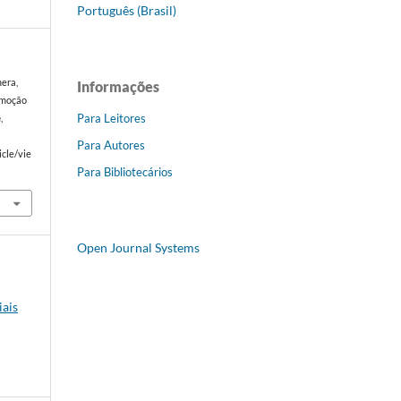
Português (Brasil)
era,
Informações
 emoção
Para Leitores
ê
,
Para Autores
icle/vie
Para Bibliotecários
Open Journal Systems
iais