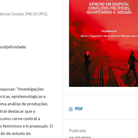
iências Sociais (INCIS/UFU),
subjetividade.
esquisas: “Investigações
ricas, epistemológicas e
 uma análise de produções
PDF
tral destacar que o
como cerne central a
s femininos e transexuais. O
Publicado
ção do estudo da