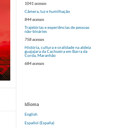
1041 acessos
Câmera, luz e humilhação
844 acessos
Trajetórias e experiências de pessoas
não-bináries
758 acessos
História, cultura e oralidade na aldeia
guajajara da Cachoeira em Barra da
Corda, Maranhão
684 acessos
Idioma
English
Español (España)