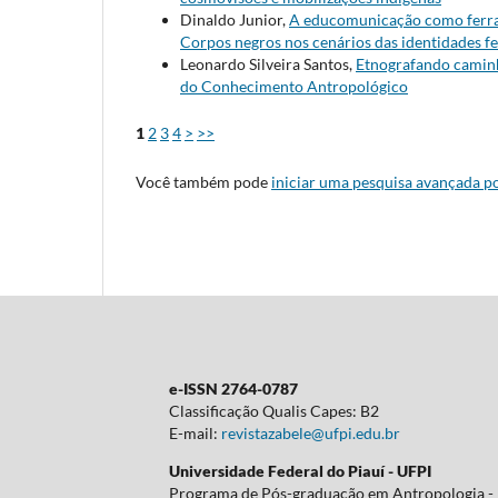
Dinaldo Junior,
A educomunicação como ferram
Corpos negros nos cenários das identidades fe
Leonardo Silveira Santos,
Etnografando cami
do Conhecimento Antropológico
1
2
3
4
>
>>
Você também pode
iniciar uma pesquisa avançada po
e-ISSN 2764-0787
Classificação Qualis Capes: B2
E-mail:
revistazabele@ufpi.edu.br
Universidade Federal do Piauí - UFPI
Programa de Pós-graduação em Antropologia 