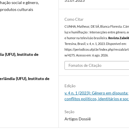
31.07.2023
hação social e gênero,
produtos culturais
Como Citar
CUNHA, Matheus; DE SÁ, Bianca Floresta. Câm
luz e humilhação : Intersecções entre gênero,
e humor na televisão brasileira.
Revista Zabel
Teresina, Brasil, v. 4, n. 1, 2023. Disponível em:
https://periodicos.ufpi.br/index.php/revzab/art
a (UFU), Instituto de
w/4275. Acesso em: 6 ago. 2026.
Fomatos de Citação
rlândia (UFU), Instituto de
Edição
v. 4 n. 1 (2023): Gênero em dispusta:
conflitos políticos, identitários e soc
Seção
Artigos Dossiê