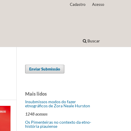
Cadastro
Acesso
Buscar
Enviar Submissão
Mais lidos
Insubmissos modos do fazer
etnográficos de Zora Neale Hurston
1248 acessos
Os Pimenteiras no contexto da etno-
história piauiense