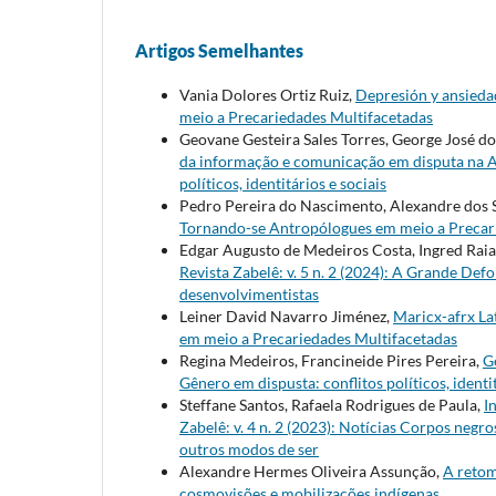
Artigos Semelhantes
Vania Dolores Ortiz Ruiz,
Depresión y ansiedad
meio a Precariedades Multifacetadas
Geovane Gesteira Sales Torres, George José do
da informação e comunicação em disputa na 
políticos, identitários e sociais
Pedro Pereira do Nascimento, Alexandre dos 
Tornando-se Antropólogues em meio a Precar
Edgar Augusto de Medeiros Costa, Ingred Rai
Revista Zabelê: v. 5 n. 2 (2024): A Grande D
desenvolvimentistas
Leiner David Navarro Jiménez,
Maricx-afrx L
em meio a Precariedades Multifacetadas
Regina Medeiros, Francineide Pires Pereira,
G
Gênero em dispusta: conflitos políticos, identit
Steffane Santos, Rafaela Rodrigues de Paula,
I
Zabelê: v. 4 n. 2 (2023): Notícias Corpos negr
outros modos de ser
Alexandre Hermes Oliveira Assunção,
A retom
cosmovisões e mobilizações indígenas