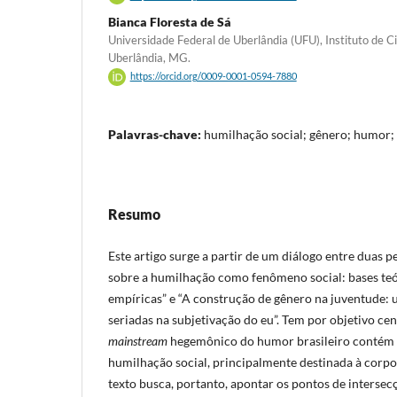
Bianca Floresta de Sá
Universidade Federal de Uberlândia (UFU), Instituto de C
Uberlândia, MG.
https://orcid.org/0009-0001-0594-7880
Palavras-chave:
humilhação social; gênero; humor; 
Resumo
Este artigo surge a partir de um diálogo entre duas p
sobre a humilhação como fenômeno social: bases teó
empíricas” e “A construção de gênero na juventude:
seriadas na subjetivação do eu”. Tem por objetivo cen
mainstream
hegemônico do humor brasileiro contém 
humilhação social, principalmente destinada à corpo
texto busca, portanto, apontar os pontos de intersec