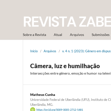
Sobre a Revista
Atual
Arquivos
Submissões
Início
/
Arquivos
/
v. 4 n. 1 (2023): Gênero em dispusta
Câmera, luz e humilhação
Intersecções entre gênero, emoção e humor na televi
Matheus Cunha
Universidade Federal de Uberlândia (UFU), Instituto de C
Uberlândia, MG.
https://orcid.org/0009-0005-2712-5481