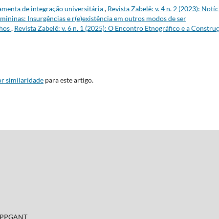
enta de integração universitária
,
Revista Zabelê: v. 4 n. 2 (2023): Notíc
mininas: Insurgências e r(e)existência em outros modos de ser
nhos
,
Revista Zabelê: v. 6 n. 1 (2025): O Encontro Etnográfico e a Constru
r similaridade
para este artigo.
- PPGANT