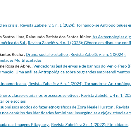
 en crisis
,
Revista Zabelê: v. 5 n. 1 (2024): Tornando-se Antropólogues 
s Santos Lima, Raimundo Batista dos Santos Júnior,
As As tecnologias dig
América do Sul
,
Revista Zabelê: v. 4 n. 1 (2023): Gênero em dispusta: confl
Santos Rocha ,
Drama social e estético
,
Revista Zabelê: v. 5 n. 1 (2024):
iedades Multifacetadas
ane Rosa de Abreu,
Vendedoras (es) de ervas e de banhos do Ver-o-Peso (
eformação: Uma análise Antropológica sobre os grandes empreendimentos
atinoamericana
,
Revista Zabelê: v. 5 n. 1 (2024): Tornando-se Antropólog
ênero, classe e etnia nos processos seletivos
,
Revista Zabelê: v. 4 n. 1 (20
ários e sociais
nsubmissos modos do fazer etnográficos de Zora Neale Hurston
,
Revista
os nos cenários das identidades femininas: Insurgências e r(e)existência e
ada das imagens Pitaguary
,
Revista Zabelê: v. 3 n. 1 (2022): Etnicidades,