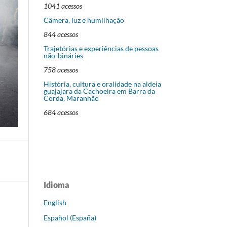
1041 acessos
Câmera, luz e humilhação
844 acessos
Trajetórias e experiências de pessoas
não-bináries
758 acessos
História, cultura e oralidade na aldeia
guajajara da Cachoeira em Barra da
Corda, Maranhão
684 acessos
Idioma
English
Español (España)