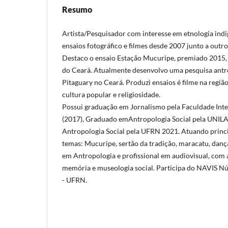
Resumo
Artista/Pesquisador com interesse em etnologia ind
ensaios fotográfico e filmes desde 2007 junto a outros
Destaco o ensaio Estação Mucuripe, premiado 2015, p
do Ceará. Atualmente desenvolvo uma pesquisa ant
Pitaguary no Ceará. Produzi ensaios é filme na região
cultura popular e religiosidade.
Possui graduação em Jornalismo pela Faculdade Int
(2017), Graduado emAntropologia Social pela UNIL
Antropologia Social pela UFRN 2021. Atuando princ
temas: Mucuripe, sertão da tradição, maracatu, danc
em Antropologia e profissional em audiovisual, com at
memória e museologia social. Participa do NAVIS Nu
- UFRN.