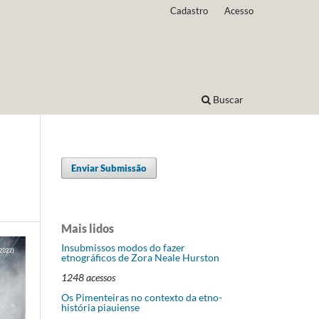
Cadastro
Acesso
Buscar
Enviar Submissão
Mais lidos
Insubmissos modos do fazer
etnográficos de Zora Neale Hurston
1248 acessos
Os Pimenteiras no contexto da etno-
história piauiense