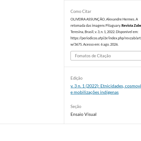
Como Citar
OLIVEIRA ASSUNÇÃO, Alexandre Hermes. A
retomada das imagens Pitaguary.
Revista Zab
Teresina, Brasil, v. 3, n. 1, 2022. Disponível em:
https://periodicos.ufpi.br/index.php/revzab/art
w/3675. Acesso em: 6 ago. 2026.
Fomatos de Citação
Edição
v. 3 n. 1 (2022): Etnicidades, cosmov
e mobilizações indígenas
Seção
Ensaio Visual