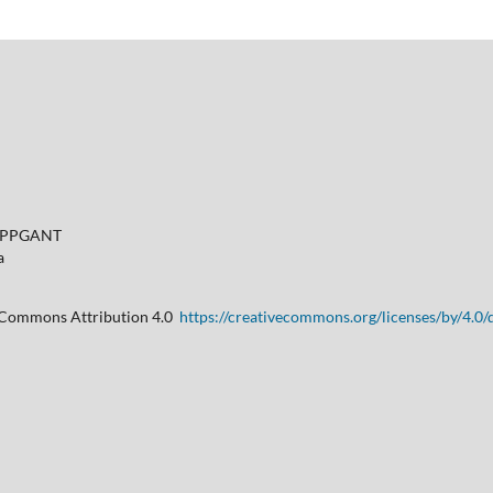
- PPGANT
a
e Commons Attribution 4.0
https://creativecommons.org/licenses/by/4.0/