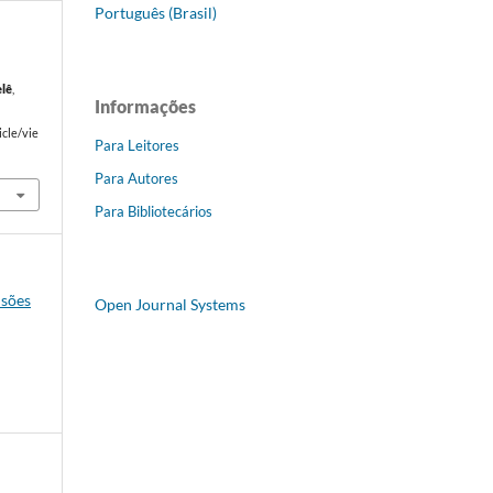
Português (Brasil)
elê
,
Informações
icle/vie
Para Leitores
Para Autores
Para Bibliotecários
isões
Open Journal Systems