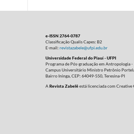
e-ISSN 2764-0787
Classificação Qualis Capes: B2
E-mail:
revistazabele@ufpi.edu.br
Universidade Federal do Piauí - UFPI
Programa de Pós-graduação em Antropologia 
Campus Universitário Ministro Petrônio Portel
Bairro Ininga, CEP: 64049-550, Teresina-PI
A
Revista Zabelê
está licenciada com Creativ