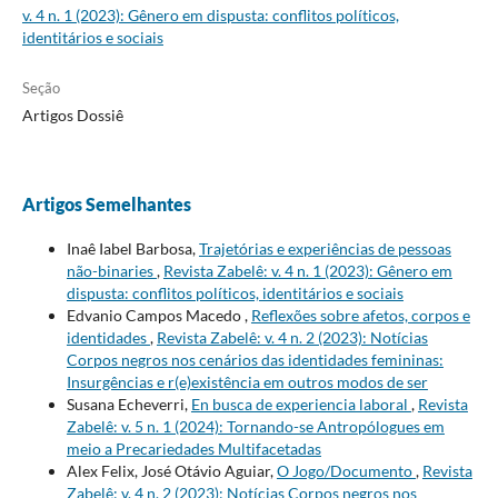
v. 4 n. 1 (2023): Gênero em dispusta: conflitos políticos,
identitários e sociais
Seção
Artigos Dossiê
Artigos Semelhantes
Inaê Iabel Barbosa,
Trajetórias e experiências de pessoas
não-binaries
,
Revista Zabelê: v. 4 n. 1 (2023): Gênero em
dispusta: conflitos políticos, identitários e sociais
Edvanio Campos Macedo ,
Reflexões sobre afetos, corpos e
identidades
,
Revista Zabelê: v. 4 n. 2 (2023): Notícias
Corpos negros nos cenários das identidades femininas:
Insurgências e r(e)existência em outros modos de ser
Susana Echeverri,
En busca de experiencia laboral
,
Revista
Zabelê: v. 5 n. 1 (2024): Tornando-se Antropólogues em
meio a Precariedades Multifacetadas
Alex Felix, José Otávio Aguiar,
O Jogo/Documento
,
Revista
Zabelê: v. 4 n. 2 (2023): Notícias Corpos negros nos