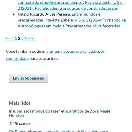
contexto da etno-história piauiense
,
Revista Zabelê: v. 2 n.
2 (2021): Racialidades: a produção de constradiscursos
Hitalo Ricardo Alves Pereira,
Entre mundos e
precariedades
,
Revista Zabelê: v. 5 n. 1 (2024): Tornando-se
Antropólogues em meio a Precariedades Multifacetadas
<<
<
1
2
3
4
>
>>
Você também pode
iniciar uma pesquisa avançada por
similaridade
para este artigo.
Enviar Submissão
Mais lidos
Insubmissos modos do fazer etnográficos de Zora Neale
Hurston
1248 acessos
Os Pimenteiras no contexto da etno-história piauiense