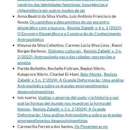
cenários das identidades femininas: Insurgências e
r(e)existência em outros modos de ser
Anna Beatriz da Silva Viotto, Luís Antônio Francisco de
Souza,
Os caminhos e descaminhos de um encontro
etnográfico com a loucura
,
Revista Zabelê: v. 6 n. 1 (2025):
O Encontro Etnográfico e a Construção do Conhecimento
Antropológico
Kleyssa da Silva Celestino, Carmen Lúcia Silva Lima , Raoni
Borges Barbosa ,
Diálogos culturais
,
Revista Zabelê: v. 3 n.
2 (2022): Antropologia nas e das cidades: percepções e
anseios
Paride Bollettin, Rochelle Foltram, Bepkyi Xikrin,
Kataprore Xikrin, Charbel El-Hani,
Belo Monte
,
Revista
Zabelê: v. 5 n. 2 (2024): A Grande Deformação: Uma análise
Antropológica sobre os grandes empreendimentos
desenvolvimentistas
luis suarez,
Vueltas y amarres del suelo y la historia o por
qué las formas del mundo nos muestran la forma del
tiempo
,
Revista Zabelê: v. 5 n. 2 (2024): A Grande
Deformação: Uma análise Antropológica sobre os grandes
empreendimentos desenvolvimentistas
Carmecilia Ferreira dos Santos,
Os Pimenteiras no