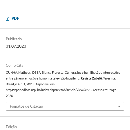
PDF
Publicado
31.07.2023
Como Citar
CUNHA, Matheus; DE SÁ, Bianca Floresta. Câmera, luz e humilhação : Intersecções
entre gênero, emoção e humor na televisão brasileira.
Revista Zabelê
, Teresina,
Brasil, v. 4, n. 1, 2023. Disponível em:
https://periodicos.ufpi.br/index.php/revzab/article/view/4275. Acesso em: 9 ago.
2026.
Fomatos de Citação
Edição