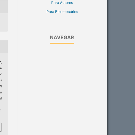
Para Autores
Para Bibliotecários
NAVEGAR
,
ra
of
rs
PI
do
el
f