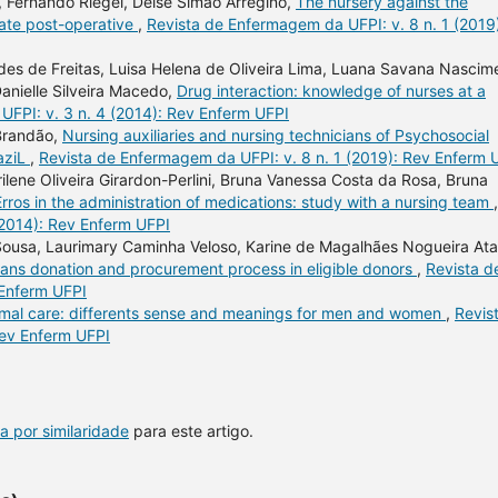
r, Fernando Riegel, Deise Simão Arregino,
The nursery against the
iate post-operative
,
Revista de Enfermagem da UFPI: v. 8 n. 1 (2019
ndes de Freitas, Luisa Helena de Oliveira Lima, Luana Savana Nascim
anielle Silveira Macedo,
Drug interaction: knowledge of nurses at a
FPI: v. 3 n. 4 (2014): Rev Enferm UFPI
 Brandão,
Nursing auxiliaries and nursing technicians of Psychosocial
raziL
,
Revista de Enfermagem da UFPI: v. 8 n. 1 (2019): Rev Enferm 
ilene Oliveira Girardon-Perlini, Bruna Vanessa Costa da Rosa, Bruna
Erros in the administration of medications: study with a nursing team
,
(2014): Rev Enferm UFPI
ousa, Laurimary Caminha Veloso, Karine de Magalhães Nogueira Ata
gans donation and procurement process in eligible donors
,
Revista d
 Enferm UFPI
rmal care: differents sense and meanings for men and women
,
Revis
Rev Enferm UFPI
a por similaridade
para este artigo.