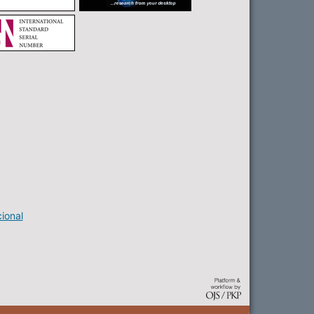
ional