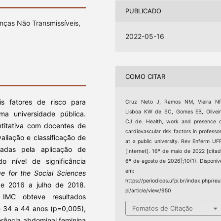
PUBLICADO
nças Não Transmissíveis,
2022-05-16
COMO CITAR
ais fatores de risco para
Cruz Neto J, Ramos NM, Vieira NR
Lisboa KW de SC, Gomes EB, Olivei
a universidade pública.
CJ de. Health, work and presence 
ntitativa com docentes de
cardiovascular risk factors in professo
valiação e classificação de
at a public university. Rev Enferm UF
tradas pela aplicação de
[Internet]. 16º de maio de 2022 [cita
do nível de significância
6º de agosto de 2026];10(1). Disponív
em:
ge for the Social Sciences
https://periodicos.ufpi.br/index.php/reu
de 2016 a julho de 2018.
pi/article/view/950
 IMC obteve resultados
de 34 a 44 anos (p=0,005),
Fomatos de Citação
erência abdominal feminina