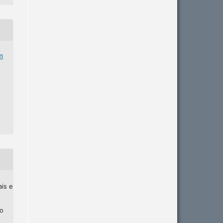
m
ais e
ho