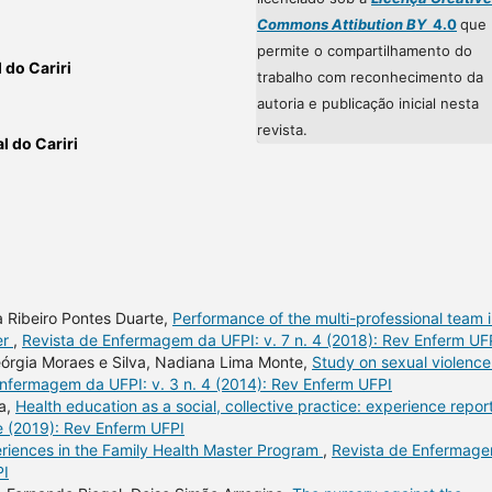
Commons Attibution BY
4.0
que
permite o compartilhamento do
 do Cariri
trabalho com reconhecimento da
autoria e publicação inicial nesta
revista.
l do Cariri
a Ribeiro Pontes Duarte,
Performance of the multi-professional team 
er
,
Revista de Enfermagem da UFPI: v. 7 n. 4 (2018): Rev Enferm UF
órgia Moraes e Silva, Nadiana Lima Monte,
Study on sexual violence
Enfermagem da UFPI: v. 3 n. 4 (2014): Rev Enferm UFPI
ra,
Health education as a social, collective practice: experience repor
e (2019): Rev Enferm UFPI
riences in the Family Health Master Program
,
Revista de Enfermag
PI