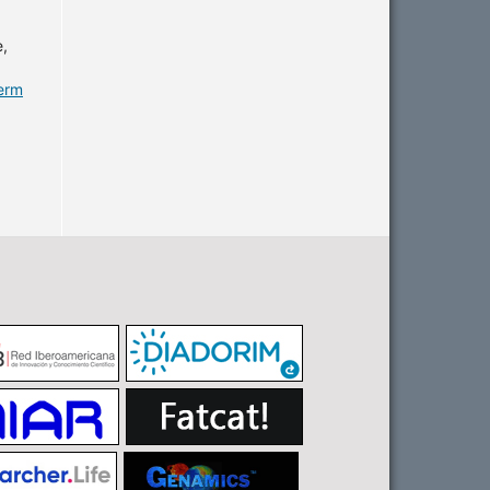
e,
ferm