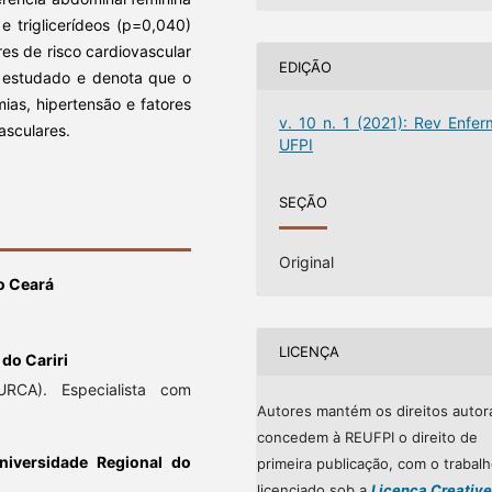
e triglicerídeos (p=0,040)
es de risco cardiovascular
EDIÇÃO
co estudado e denota que o
mias, hipertensão e fatores
v. 10 n. 1 (2021): Rev Enfer
asculares.
UFPI
SEÇÃO
Original
o Ceará
LICENÇA
do Cariri
RCA). Especialista com
Autores mantém os direitos autor
concedem à REUFPI o direito de
niversidade Regional do
primeira publicação, com o trabal
licenciado sob a
Licença Creative