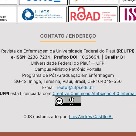
CONTATO / ENDEREÇO
Revista de Enfermagem da Universidade Federal do Piauí
(REUFPI)
e-ISSN
: 2238-7234 |
Prefixo DOI
: 10.26694. |
Qualis
: B1
Universidade Federal do Piauí — UFPI
Campus Ministro Petrônio Portella
Programa de Pós-Graduação em Enfermagem
SG-12, Ininga, Teresina, Piauí, Brasil, CEP: 64049-550
E-mail:
reufpi@ufpi.edu.br
UFPI
esta Licenciada com
Creative Commons Atribuição 4.0 Internac
OJS customizado por:
Luis Andrés Castillo B.