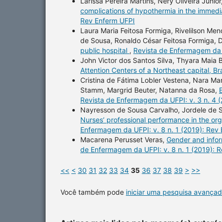
Larissa Pereira Martins, Nery Oliveira Junio
complications of hypothermia in the immed
Rev Enferm UFPI
Laura Maria Feitosa Formiga, Rivelilson Me
de Sousa, Ronaldo César Feitosa Formiga, D
public hospital
,
Revista de Enfermagem da U
John Victor dos Santos Silva, Thyara Maia
Attention Centers of a Northeast capital, B
Cristina de Fátima Lobler Vestena, Nara Mar
Stamm, Margrid Beuter, Natanna da Rosa,
Revista de Enfermagem da UFPI: v. 3 n. 4 
Nayresson de Sousa Carvalho, Jordele de S
Nurses’ professional performance in the or
Enfermagem da UFPI: v. 8 n. 1 (2019): Rev
Macarena Perusset Veras,
Gender and info
de Enfermagem da UFPI: v. 8 n. 1 (2019): 
<<
<
30
31
32
33
34
35
36
37
38
39
>
>>
Você também pode
iniciar uma pesquisa avançad