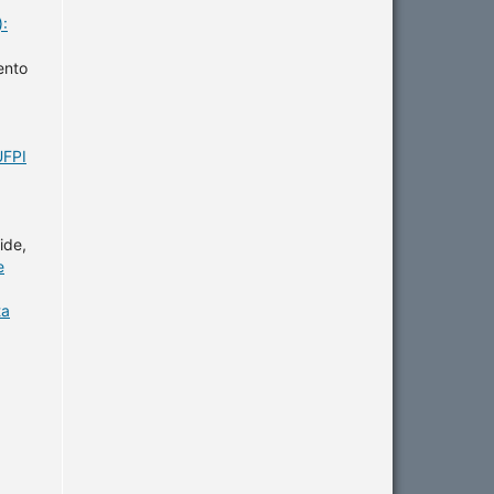
):
ento
UFPI
ide,
e
ta