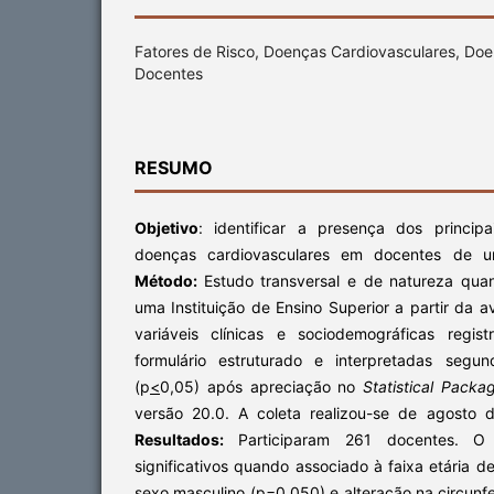
Fatores de Risco, Doenças Cardiovasculares, Doe
Docentes
RESUMO
Objetivo
: identificar a presença dos princip
doenças cardiovasculares em docentes de um
M
étodo
:
Estudo transversal e de natureza qua
uma Instituição de Ensino Superior a partir da a
variáveis clínicas e sociodemográficas regis
formulário estruturado e interpretadas segun
(p
<
0,05) após apreciação no
Statistical Packa
versão 20.0. A coleta realizou-se de agosto 
Resultados:
Participaram 261 docentes. O
significativos quando associado à faixa etária 
sexo masculino (p=0,050) e alteração na circunf