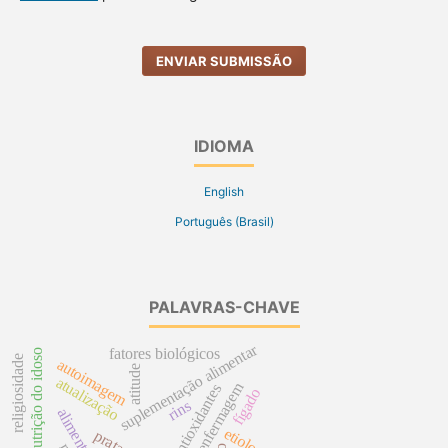
ENVIAR SUBMISSÃO
IDIOMA
English
Português (Brasil)
PALAVRAS-CHAVE
suplementação alimentar
fatores biológicos
nutrição do idoso
religiosidade
autoimagem
atitude
atualização
antioxidantes
fígado
rins
etiologia