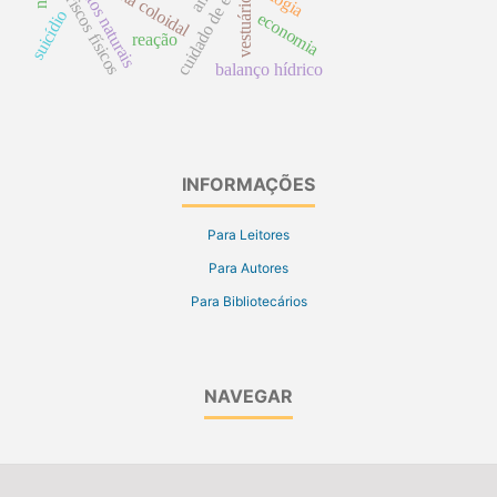
cuidado de enfermagem
alimentos naturais
prata coloidal
riscos físicos
vestuário
suicídio
economia
reação
balanço hídrico
INFORMAÇÕES
Para Leitores
Para Autores
Para Bibliotecários
NAVEGAR