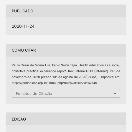
PUBLICADO
2020-11-24
COMO CITAR
Paulo Cesar de Moura Luz, Fábio Solon Tajra. Health education as a social,
collective practice: experience report. Rev Enferm UFPI [Internet]. 24º de
novembro de 2020 [citado 10º de agosto de 2026];8(spe). Disponível em:
https://periodicos.ufpi.br/index.php/reufpi/article/view/549
Fomatos de Citação
EDIÇÃO