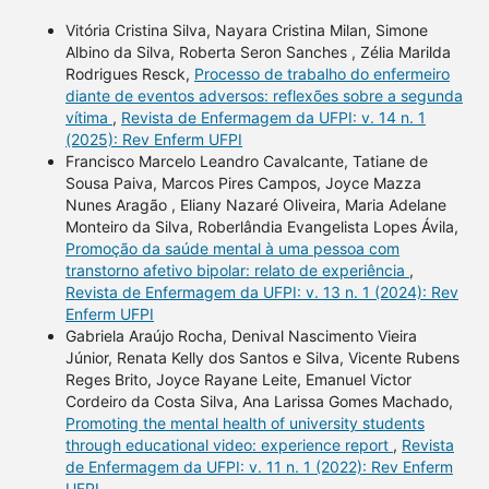
Vitória Cristina Silva, Nayara Cristina Milan, Simone
Albino da Silva, Roberta Seron Sanches , Zélia Marilda
Rodrigues Resck,
Processo de trabalho do enfermeiro
diante de eventos adversos: reflexões sobre a segunda
vítima
,
Revista de Enfermagem da UFPI: v. 14 n. 1
(2025): Rev Enferm UFPI
Francisco Marcelo Leandro Cavalcante, Tatiane de
Sousa Paiva, Marcos Pires Campos, Joyce Mazza
Nunes Aragão , Eliany Nazaré Oliveira, Maria Adelane
Monteiro da Silva, Roberlândia Evangelista Lopes Ávila,
Promoção da saúde mental à uma pessoa com
transtorno afetivo bipolar: relato de experiência
,
Revista de Enfermagem da UFPI: v. 13 n. 1 (2024): Rev
Enferm UFPI
Gabriela Araújo Rocha, Denival Nascimento Vieira
Júnior, Renata Kelly dos Santos e Silva, Vicente Rubens
Reges Brito, Joyce Rayane Leite, Emanuel Victor
Cordeiro da Costa Silva, Ana Larissa Gomes Machado,
Promoting the mental health of university students
through educational video: experience report
,
Revista
de Enfermagem da UFPI: v. 11 n. 1 (2022): Rev Enferm
UFPI