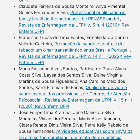
Claudete Ferreira de Souza Monteiro, Anya Pimentel
Gomes Fernandes Vieira,
Professional qualification in
family health in the northeast: the RENASF model
,
Revista de Enfermagem da UFPI: v. 5 n. 4 (2016): Rev
Enferm UFPI
Francisco Lucas de Lima Fontes, Ermelinda do Carmo
Valente Caldeira,
Promoção da saúde e controle do
tabaco: um olhar transatlântico entre Brasil e Portugal
,
Revista de Enfermagem da UFPI: v. 14 n. 1 (2025): Rev
Enferm UFPI
Maria Eysianne Alves Santos, Patrícia de Paula Alves
Costa Silva, Laysa dos Santos Silva, Elaine Virgínia
Martins de Souza Figueiredo, Ana Caroline Melo dos
Santos, Karol Fireman de Farias,
Qualidade de vida e
saúde mental dos profissionais de Centros de Atenção
Psicosocial
,
Revista de Enfermagem da UFPI: v. 15 n. 1
(2026): Rev Enferm UFPI
José Fellipe Lima Araruna, José Daniel da Silva
Monteiro, Vivian Lira Ferreira, Maria Aline Januário,
Cícera Renata Diniz Vieira Silva, Petra Kelly Rabelo de
Sousa Fernandes,
Atividades educativas sobre HIV/aids
no alto sertão paraibano: um relato de experiência