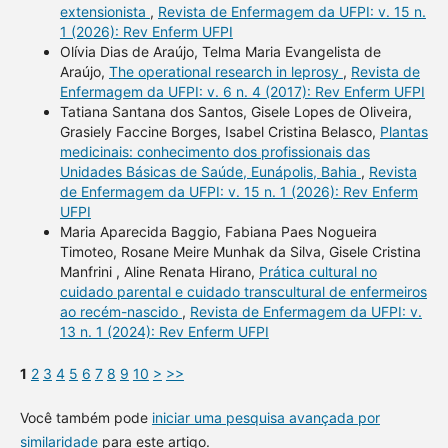
extensionista
,
Revista de Enfermagem da UFPI: v. 15 n.
1 (2026): Rev Enferm UFPI
Olívia Dias de Araújo, Telma Maria Evangelista de
Araújo,
The operational research in leprosy
,
Revista de
Enfermagem da UFPI: v. 6 n. 4 (2017): Rev Enferm UFPI
Tatiana Santana dos Santos, Gisele Lopes de Oliveira,
Grasiely Faccine Borges, Isabel Cristina Belasco,
Plantas
medicinais: conhecimento dos profissionais das
Unidades Básicas de Saúde, Eunápolis, Bahia
,
Revista
de Enfermagem da UFPI: v. 15 n. 1 (2026): Rev Enferm
UFPI
Maria Aparecida Baggio, Fabiana Paes Nogueira
Timoteo, Rosane Meire Munhak da Silva, Gisele Cristina
Manfrini , Aline Renata Hirano,
Prática cultural no
cuidado parental e cuidado transcultural de enfermeiros
ao recém-nascido
,
Revista de Enfermagem da UFPI: v.
13 n. 1 (2024): Rev Enferm UFPI
1
2
3
4
5
6
7
8
9
10
>
>>
Você também pode
iniciar uma pesquisa avançada por
similaridade
para este artigo.