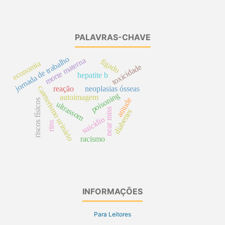
PALAVRAS-CHAVE
jornada de trabalho
morte materna
fígado
economia
toxicidade
hepatite b
cateterismo urinário
reação
neoplasias ósseas
poisoning
autoimagem
atitude
riscos físicos
ultrassom
near miss
diabettes
suicídio
rins
racismo
INFORMAÇÕES
Para Leitores