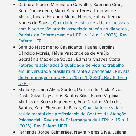
Gabriela Ribeiro Moreira de Carvalho, Sabrinna Granja
Brito Damasceno, Maria Sarah Teresa Lima Verde
Moura, Ionara Holanda Moura Nunes, Fátima Regina
Nunes de Sousa,
Qualidade e estilo de vida de pessoas
com hipertensão arterial associada ou não ao diabetes
,
Revista de Enfermagem da UFPI: v. 14 n. 1 (2025): Rev
Enferm UFPI
Sara do Nascimento Cavalcante, Huana Carolina
Cândido Morais, Flávia Vasconcelos de Araújo ,
Geordânia Maciel de Souza , Edmara Chaves Costa ,
Fatores relacionados à qualidade de vida no trabalho
em universidade brasileira durante a pandemia
,
Revista
de Enfermagem da UFPI: v. 15 n. 1 (2026): Rev Enferm
UFPI
Maria Eysianne Alves Santos, Patrícia de Paula Alves
Costa Silva, Laysa dos Santos Silva, Elaine Virgínia
Martins de Souza Figueiredo, Ana Caroline Melo dos
Santos, Karol Fireman de Farias,
Qualidade de vida e
saúde mental dos profissionais de Centros de Atenção
Psicosocial
,
Revista de Enfermagem da UFPI: v. 15 n. 1
(2026): Rev Enferm UFPI
Fernanda Jorge Guimarães, Nayra Neres Silva, Juliana