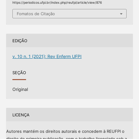
https://periodicos.ufpi.br/index.php/reufpi/article/view/876
Fomatos de Citação
EDIÇÃO
v. 10 n. 1 (2021): Rev Enferm UFPI
SEÇÃO
Original
LICENÇA
Autores mantém os direitos autorais e concedem à REUFPI o
direito de primeira publicação, com o trabalho licenciado sob a