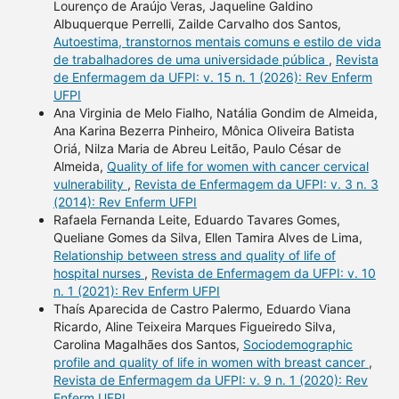
Lourenço de Araújo Veras, Jaqueline Galdino
Albuquerque Perrelli, Zailde Carvalho dos Santos,
Autoestima, transtornos mentais comuns e estilo de vida
de trabalhadores de uma universidade pública
,
Revista
de Enfermagem da UFPI: v. 15 n. 1 (2026): Rev Enferm
UFPI
Ana Virginia de Melo Fialho, Natália Gondim de Almeida,
Ana Karina Bezerra Pinheiro, Mônica Oliveira Batista
Oriá, Nilza Maria de Abreu Leitão, Paulo César de
Almeida,
Quality of life for women with cancer cervical
vulnerability
,
Revista de Enfermagem da UFPI: v. 3 n. 3
(2014): Rev Enferm UFPI
Rafaela Fernanda Leite, Eduardo Tavares Gomes,
Queliane Gomes da Silva, Ellen Tamira Alves de Lima,
Relationship between stress and quality of life of
hospital nurses
,
Revista de Enfermagem da UFPI: v. 10
n. 1 (2021): Rev Enferm UFPI
Thaís Aparecida de Castro Palermo, Eduardo Viana
Ricardo, Aline Teixeira Marques Figueiredo Silva,
Carolina Magalhães dos Santos,
Sociodemographic
profile and quality of life in women with breast cancer
,
Revista de Enfermagem da UFPI: v. 9 n. 1 (2020): Rev
Enferm UFPI