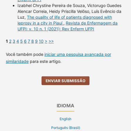
Izabhel Chrystine Pereira de Souza, Victorugo Guedes
Alencar Correia, Heidy Priscilla Velôso, Luís Evêncio da
Luz,
The quality of life of patients diagnosed with
leprosy in a city in Piauí
,
Revista de Enfermagem da
UFPI: v. 10 n. 1 (2021): Rev Enferm UFPI
1
2
3
4
5
6
7
8
9
10
>
>>
Você também pode
iniciar uma pesquisa avançada por
similaridade
para este artigo.
ENVIAR SUBMISSÃO
IDIOMA
English
Português (Brasil)