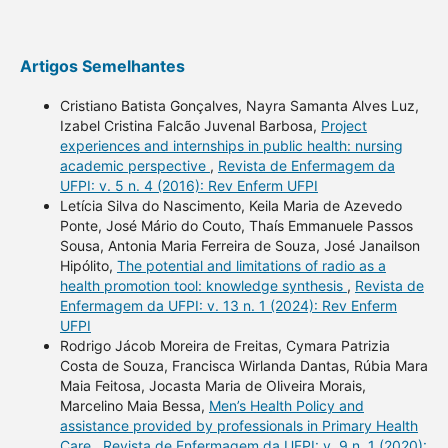
Artigos Semelhantes
Cristiano Batista Gonçalves, Nayra Samanta Alves Luz,
Izabel Cristina Falcão Juvenal Barbosa,
Project
experiences and internships in public health: nursing
academic perspective
,
Revista de Enfermagem da
UFPI: v. 5 n. 4 (2016): Rev Enferm UFPI
Letícia Silva do Nascimento, Keila Maria de Azevedo
Ponte, José Mário do Couto, Thaís Emmanuele Passos
Sousa, Antonia Maria Ferreira de Souza, José Janailson
Hipólito,
The potential and limitations of radio as a
health promotion tool: knowledge synthesis
,
Revista de
Enfermagem da UFPI: v. 13 n. 1 (2024): Rev Enferm
UFPI
Rodrigo Jácob Moreira de Freitas, Cymara Patrizia
Costa de Souza, Francisca Wirlanda Dantas, Rúbia Mara
Maia Feitosa, Jocasta Maria de Oliveira Morais,
Marcelino Maia Bessa,
Men’s Health Policy and
assistance provided by professionals in Primary Health
Care
,
Revista de Enfermagem da UFPI: v. 9 n. 1 (2020):