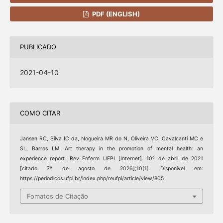
PDF (ENGLISH)
PUBLICADO
2021-04-10
COMO CITAR
Jansen RC, Silva IC da, Nogueira MR do N, Oliveira VC, Cavalcanti MC e
SL, Barros LM. Art therapy in the promotion of mental health: an
experience report. Rev Enferm UFPI [Internet]. 10º de abril de 2021
[citado 7º de agosto de 2026];10(1). Disponível em:
https://periodicos.ufpi.br/index.php/reufpi/article/view/805
Fomatos de Citação