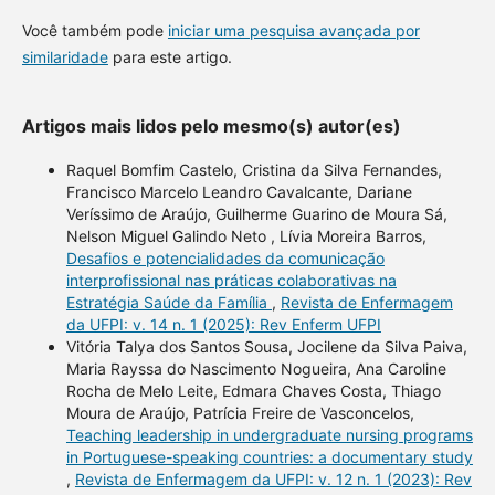
Você também pode
iniciar uma pesquisa avançada por
similaridade
para este artigo.
Artigos mais lidos pelo mesmo(s) autor(es)
Raquel Bomfim Castelo, Cristina da Silva Fernandes,
Francisco Marcelo Leandro Cavalcante, Dariane
Veríssimo de Araújo, Guilherme Guarino de Moura Sá,
Nelson Miguel Galindo Neto , Lívia Moreira Barros,
Desafios e potencialidades da comunicação
interprofissional nas práticas colaborativas na
Estratégia Saúde da Família
,
Revista de Enfermagem
da UFPI: v. 14 n. 1 (2025): Rev Enferm UFPI
Vitória Talya dos Santos Sousa, Jocilene da Silva Paiva,
Maria Rayssa do Nascimento Nogueira, Ana Caroline
Rocha de Melo Leite, Edmara Chaves Costa, Thiago
Moura de Araújo, Patrícia Freire de Vasconcelos,
Teaching leadership in undergraduate nursing programs
in Portuguese-speaking countries: a documentary study
,
Revista de Enfermagem da UFPI: v. 12 n. 1 (2023): Rev