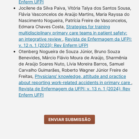
Enferm UFPI
Jocilene da Silva Paiva, Vitória Talya dos Santos Sousa,
Flávia Vasconcelos de Araújo Martins, Maria Rayssa do
Nascimento Nogueira, Patrícia Freire de Vasconcelos,
Edmara Chaves Costa,
Strategies for training
multidisciplinary primary care teams in patient safety:
an integrative review
,
Revista de Enfermagem da UFPI:
v. 12 n. 1 (2023): Rev Enferm UFPI
Otenberg Nogueira de Souza Júnior, Bruno Souza
Benevides, Márcio Flávio Moura de Araújo, Sharmênia
de Araújo Soares Nuto, Lívia Moreira Barros, Samuel
Carvalho Guimarães, Roberto Wagner Júnior Freire de
Freitas,
Physicians' knowledge, attitude and practice
about reporting work-related accidents in primary care
,
Revista de Enfermagem da UFPI: v. 13 n. 1 (2024): Rev
Enferm UFPI
ENVIAR SUBMISSÃO