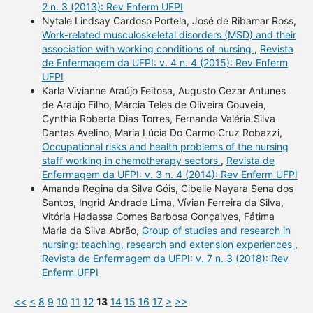
2 n. 3 (2013): Rev Enferm UFPI
Nytale Lindsay Cardoso Portela, José de Ribamar Ross,
Work-related musculoskeletal disorders (MSD) and their
association with working conditions of nursing
,
Revista
de Enfermagem da UFPI: v. 4 n. 4 (2015): Rev Enferm
UFPI
Karla Vivianne Araújo Feitosa, Augusto Cezar Antunes
de Araújo Filho, Márcia Teles de Oliveira Gouveia,
Cynthia Roberta Dias Torres, Fernanda Valéria Silva
Dantas Avelino, Maria Lúcia Do Carmo Cruz Robazzi,
Occupational risks and health problems of the nursing
staff working in chemotherapy sectors
,
Revista de
Enfermagem da UFPI: v. 3 n. 4 (2014): Rev Enferm UFPI
Amanda Regina da Silva Góis, Cibelle Nayara Sena dos
Santos, Ingrid Andrade Lima, Vívian Ferreira da Silva,
Vitória Hadassa Gomes Barbosa Gonçalves, Fátima
Maria da Silva Abrão,
Group of studies and research in
nursing: teaching, research and extension experiences
,
Revista de Enfermagem da UFPI: v. 7 n. 3 (2018): Rev
Enferm UFPI
<<
<
8
9
10
11
12
13
14
15
16
17
>
>>