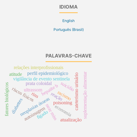
IDIOMA
English
Português (Brasil)
PALAVRAS-CHAVE
relações interprofissionais
perfil epidemiológico
suplementação alimentar
atitude
cateterismo urinário
vigilância de evento sentinela
suicídio
prata coloidal
fatores biológicos
hepatite b
riscos físicos
ultrassom
racismo
rins
reação
neoplasias ósseas
diabettes
poisoning
near miss
economia
autoimagem
fígado
atualização