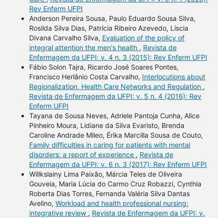
Rev Enferm UFPI
Anderson Pereira Sousa, Paulo Eduardo Sousa Silva,
Rosilda Silva Dias, Patrícia Ribeiro Azevedo, Líscia
Divana Carvalho Silva,
Evaluation of the policy of
integral attention the men's health
,
Revista de
Enfermagem da UFPI: v. 4 n. 3 (2015): Rev Enferm UFPI
Fábio Solon Tajra, Ricardo José Soares Pontes,
Francisco Herlânio Costa Carvalho,
Interlocutions about
Regionalization, Health Care Networks and Regulation
,
Revista de Enfermagem da UFPI: v. 5 n. 4 (2016): Rev
Enferm UFPI
Tayana de Sousa Neves, Adriele Pantoja Cunha, Alice
Pinheiro Moura, Lidiane da Silva Evaristo, Brenda
Caroline Andrade Mileo, Érika Marcilla Sousa de Couto,
Family difficulties in caring for patients with mental
disorders: a report of experience
,
Revista de
Enfermagem da UFPI: v. 6 n. 3 (2017): Rev Enferm UFPI
Willkslainy Lima Paixão, Márcia Teles de Oliveira
Gouveia, Maria Lúcia do Carmo Cruz Robazzi, Cynthia
Roberta Dias Torres, Fernanda Valéria Silva Dantas
Avelino,
Workload and health professional nursing:
integrative review
,
Revista de Enfermagem da UFPI: v.