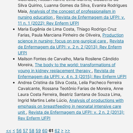
Silva Quirino, Luanna Gomes da Silva, Evanira Rodrigues
Maia,
Analysis of the concept of professionalism in
nursing education
,
Revista de Enfermagem da UFPI: v.
11 n. 1 (2022): Rev Enferm UFPI
Maria Eugênia de Lima Costa, Thiago Rodrigo Cruz
Farias, Paula Marciana Pinheiro de Oliveira,
Production
science in nursing: focus on pre-surgical care
,
Revista
de Enfermagem da UFPI: v. 2 n. 2 (2013): Rev Enferm
UFPI
Mailson Fontes de Carvalho, Maria Rosilene Cândido
Moreira,
The body to the world: transformations of
young in kidney replacement therapy
,
Revista de
Enfermagem da UFPI: v. 4 n. 3 (2015): Rev Enferm UFPI
Andrea Cristina da Silva Costa, Leila Pacheco Ferreira
Cavalcante, Rossana Teotônio Farias de Moreira, Anne
Laura Costa Ferreira, Beatriz Santana de Souza Lima,
Ingrid Martins Leite Lúcio,
Analysis of productions with
emphasis on breastfeeding in neonatal intensive care
unit
,
Revista de Enfermagem da UFPI: v. 2 n. 2 (2013):
Rev Enferm UFPI
<<
<
56
57
58
59
60
61
62
>
>>