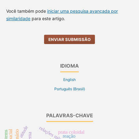
Você também pode
iniciar uma pesquisa avançada por
similaridade
para este artigo.
ENVIAR SUBMISSÃO
IDIOMA
English
Português (Brasil)
PALAVRAS-CHAVE
atitude
relações mãe-filho
prata coloidal
reação