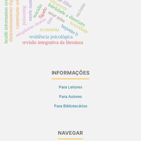
dimensionamento espacial
cateterismo urinário
health information systems
morte materna
ultrassom
fidelidade a diretrizes
racismo
suicídio
poisoning
fígado
near miss
rins
neoplasias ósseas
toxicidade
hepatite b
economia
resiliência psicológica
revisão integrativa da literatura
INFORMAÇÕES
Para Leitores
Para Autores
Para Bibliotecários
NAVEGAR