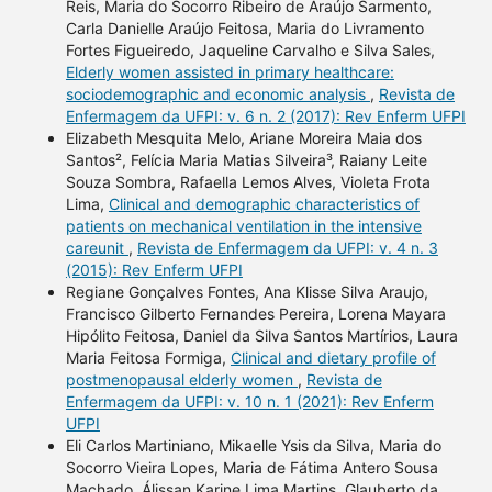
Reis, Maria do Socorro Ribeiro de Araújo Sarmento,
Carla Danielle Araújo Feitosa, Maria do Livramento
Fortes Figueiredo, Jaqueline Carvalho e Silva Sales,
Elderly women assisted in primary healthcare:
sociodemographic and economic analysis
,
Revista de
Enfermagem da UFPI: v. 6 n. 2 (2017): Rev Enferm UFPI
Elizabeth Mesquita Melo, Ariane Moreira Maia dos
Santos², Felícia Maria Matias Silveira³, Raiany Leite
Souza Sombra, Rafaella Lemos Alves, Violeta Frota
Lima,
Clinical and demographic characteristics of
patients on mechanical ventilation in the intensive
careunit
,
Revista de Enfermagem da UFPI: v. 4 n. 3
(2015): Rev Enferm UFPI
Regiane Gonçalves Fontes, Ana Klisse Silva Araujo,
Francisco Gilberto Fernandes Pereira, Lorena Mayara
Hipólito Feitosa, Daniel da Silva Santos Martírios, Laura
Maria Feitosa Formiga,
Clinical and dietary profile of
postmenopausal elderly women
,
Revista de
Enfermagem da UFPI: v. 10 n. 1 (2021): Rev Enferm
UFPI
Eli Carlos Martiniano, Mikaelle Ysis da Silva, Maria do
Socorro Vieira Lopes, Maria de Fátima Antero Sousa
Machado, Álissan Karine Lima Martins, Glauberto da