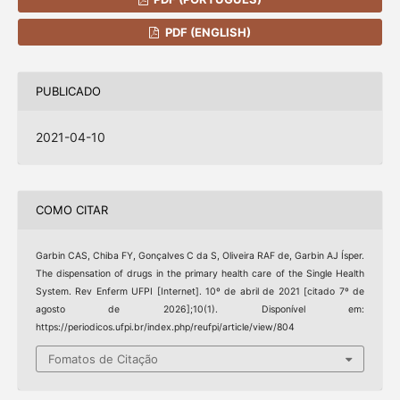
PDF (ENGLISH)
PUBLICADO
2021-04-10
COMO CITAR
Garbin CAS, Chiba FY, Gonçalves C da S, Oliveira RAF de, Garbin AJ Ísper.
The dispensation of drugs in the primary health care of the Single Health
System. Rev Enferm UFPI [Internet]. 10º de abril de 2021 [citado 7º de
agosto de 2026];10(1). Disponível em:
https://periodicos.ufpi.br/index.php/reufpi/article/view/804
Fomatos de Citação