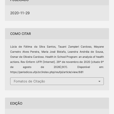
2020-11-29
COMO CITAR
Lúcia de Fátima da Silva Santos, Tauani Zampieri Cardoso, Mayane
Carneiro Alves Pereira, Maria José Bistafa, Leandra Andréia de Sousa,
Osmar de Oliveira Cardoso. Health in School Program: an analysis of health
actions. Rev Enferm UFPI [Internet]. 29º de novembro de 2020 [citado 9º
de agosto de 2026];9(1). Disponível em:
https://periodicos.ufpi.br/index.php/reufpi/article/view/681
Fomatos de Citação
EDIÇÃO