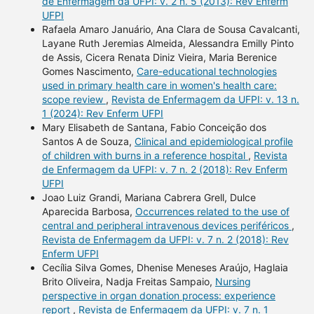
de Enfermagem da UFPI: v. 2 n. 5 (2013): Rev Enferm
UFPI
Rafaela Amaro Januário, Ana Clara de Sousa Cavalcanti,
Layane Ruth Jeremias Almeida, Alessandra Emilly Pinto
de Assis, Cicera Renata Diniz Vieira, Maria Berenice
Gomes Nascimento,
Care-educational technologies
used in primary health care in women's health care:
scope review
,
Revista de Enfermagem da UFPI: v. 13 n.
1 (2024): Rev Enferm UFPI
Mary Elisabeth de Santana, Fabio Conceição dos
Santos A de Souza,
Clinical and epidemiological profile
of children with burns in a reference hospital
,
Revista
de Enfermagem da UFPI: v. 7 n. 2 (2018): Rev Enferm
UFPI
Joao Luiz Grandi, Mariana Cabrera Grell, Dulce
Aparecida Barbosa,
Occurrences related to the use of
central and peripheral intravenous devices periféricos
,
Revista de Enfermagem da UFPI: v. 7 n. 2 (2018): Rev
Enferm UFPI
Cecília Silva Gomes, Dhenise Meneses Araújo, Haglaia
Brito Oliveira, Nadja Freitas Sampaio,
Nursing
perspective in organ donation process: experience
report
,
Revista de Enfermagem da UFPI: v. 7 n. 1