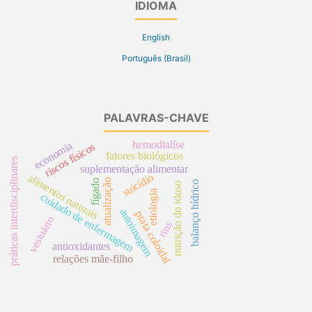
IDIOMA
English
Português (Brasil)
PALAVRAS-CHAVE
hemodialíse
economia
riscos físicos
fatores biológicos
práticas interdisciplinares
suplementação alimentar
suicídio
alimentos naturais
atualização
fígado
balanço hídrico
nutrição do idoso
etiologia
cuidado de enfermagem
autoimagem
prata coloidal
vestuário
rins
antioxidantes
relações mãe-filho