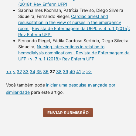
(2018): Rev Enferm UFPI
Sabrina Ines Kochhan, Patrícia Treviso, Diego Silveira
Siqueira, Fernando Riegel,
Cardiac arrest and
resuscitation in the view of nurses in the emergency
room
,
Revista de Enfermagem da UFPI: v. 4 n. 1 (2015):
Rev Enferm UFPI
Fernando Riegel, Fádila Cardoso Sertório, Diego Silveira
Siqueira,
Nursing interventions in relation to
hemodialysis complications
,
Revista de Enfermagem da
UFPI: v. 7 n. 1 (2018): Rev Enferm UFPI
<<
<
32
33
34
35
36
37
38
39
40
41
>
>>
Você também pode
iniciar uma pesquisa avançada por
similaridade
para este artigo.
ENVIAR SUBMISSÃO