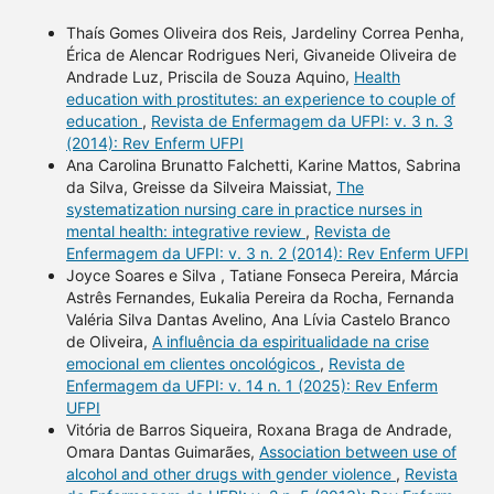
Thaís Gomes Oliveira dos Reis, Jardeliny Correa Penha,
Érica de Alencar Rodrigues Neri, Givaneide Oliveira de
Andrade Luz, Priscila de Souza Aquino,
Health
education with prostitutes: an experience to couple of
education
,
Revista de Enfermagem da UFPI: v. 3 n. 3
(2014): Rev Enferm UFPI
Ana Carolina Brunatto Falchetti, Karine Mattos, Sabrina
da Silva, Greisse da Silveira Maissiat,
The
systematization nursing care in practice nurses in
mental health: integrative review
,
Revista de
Enfermagem da UFPI: v. 3 n. 2 (2014): Rev Enferm UFPI
Joyce Soares e Silva , Tatiane Fonseca Pereira, Márcia
Astrês Fernandes, Eukalia Pereira da Rocha, Fernanda
Valéria Silva Dantas Avelino, Ana Lívia Castelo Branco
de Oliveira,
A influência da espiritualidade na crise
emocional em clientes oncológicos
,
Revista de
Enfermagem da UFPI: v. 14 n. 1 (2025): Rev Enferm
UFPI
Vitória de Barros Siqueira, Roxana Braga de Andrade,
Omara Dantas Guimarães,
Association between use of
alcohol and other drugs with gender violence
,
Revista