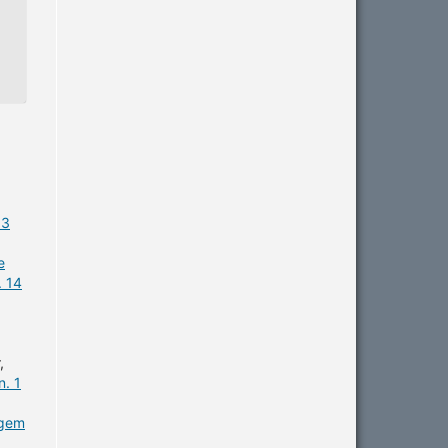
 3
e
. 14
,
n. 1
agem