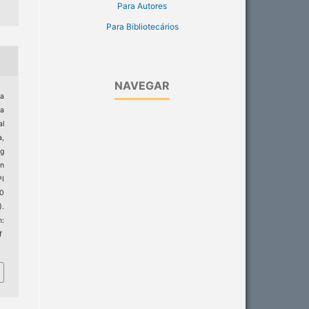
Para Autores
Para Bibliotecários
NAVEGAR
na
na
al
a,
ug
n
PI
20
).
:
f