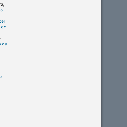
ra,
do
pel
a de
e
a de
of
1