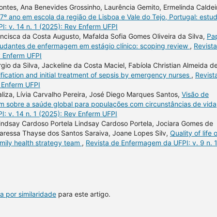
ontes, Ana Benevides Grossinho, Laurência Gemito, Ermelinda Caldei
º ano em escola da região de Lisboa e Vale do Tejo, Portugal: estu
: v. 14 n. 1 (2025): Rev Enferm UFPI
ancisca da Costa Augusto, Mafalda Sofia Gomes Oliveira da Silva,
Pa
tudantes de enfermagem em estágio clínico: scoping review
,
Revist
v Enferm UFPI
gio da Silva, Jackeline da Costa Maciel, Fabíola Christian Almeida d
tification and initial treatment of sepsis by emergency nurses
,
Revist
v Enferm UFPI
liza, Lívia Carvalho Pereira, José Diego Marques Santos,
Visão de
 sobre a saúde global para populações com circunstâncias de vida
: v. 14 n. 1 (2025): Rev Enferm UFPI
Lindsay Cardoso Portela Lindsay Cardoso Portela, Jociara Gomes de
aressa Thayse dos Santos Saraiva, Joane Lopes Silv,
Quality of life 
mily health strategy team
,
Revista de Enfermagem da UFPI: v. 9 n. 
a por similaridade
para este artigo.