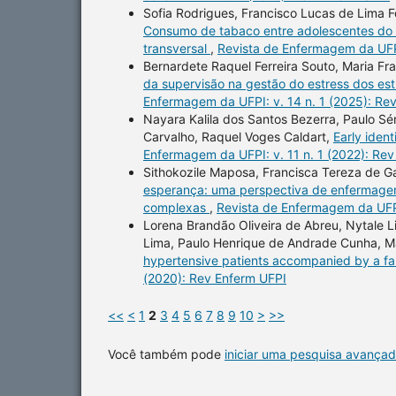
Sofia Rodrigues, Francisco Lucas de Lima F
Consumo de tabaco entre adolescentes do 7
transversal
,
Revista de Enfermagem da UFPI
Bernardete Raquel Ferreira Souto, Maria Fr
da supervisão na gestão do estress dos es
Enfermagem da UFPI: v. 14 n. 1 (2025): Re
Nayara Kalila dos Santos Bezerra, Paulo Sér
Carvalho, Raquel Voges Caldart,
Early iden
Enfermagem da UFPI: v. 11 n. 1 (2022): Re
Sithokozile Maposa, Francisca Tereza de Ga
esperança: uma perspectiva de enfermagem
complexas
,
Revista de Enfermagem da UFPI
Lorena Brandão Oliveira de Abreu, Nytale 
Lima, Paulo Henrique de Andrade Cunha, M
hypertensive patients accompanied by a fa
(2020): Rev Enferm UFPI
<<
<
1
2
3
4
5
6
7
8
9
10
>
>>
Você também pode
iniciar uma pesquisa avançad