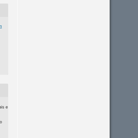
m
ais e
ho