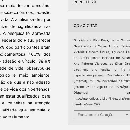
2020-11-29
or meio de um formulário,
socioeconômicos, adesão
vida. A análise se deu por
COMO CITAR
vel de significância nas
. A pesquisa foi aprovada
 Federal do Piauí, parecer
Gabriela da Silva Rosa, Luana Sava
Nascimento de Sousa Arruda, Tatia
% dos participantes eram
Victória Carneiro Moura, Açucena Le
edicamentosa 46,7% dos
de Araújo, Ionara Holanda de Mour
o adesão e vínculo, 88,6%
Ana Roberta Vilarouca da Silva. Dr
dade de vida, observou-se
treatment and quality of life i
ógico e meio ambiente.
hypertensive patients. Rev Enferm UF
[Internet]. 29º de novembro de 20
ação de que a não adesão
[citado 7º de agosto de 2026];9(1
e de vida dos hipertensos.
Disponível em
am estar qualificados, para
https://periodicos.ufpi.br/index.php/reu
 e rotineiras na atenção
pi/article/view/677
ualidade que estimule o
Fomatos de Citação
 ao tratamento.