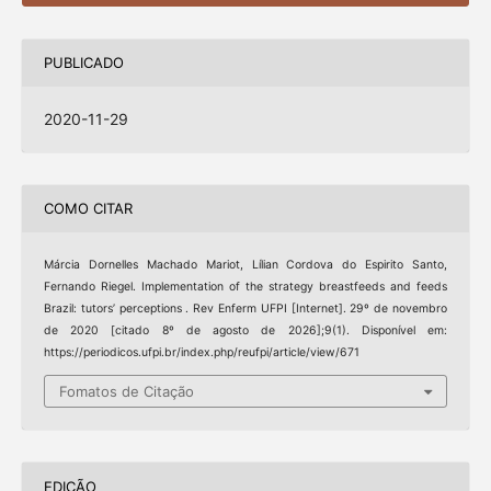
PUBLICADO
2020-11-29
COMO CITAR
Márcia Dornelles Machado Mariot, Lílian Cordova do Espirito Santo,
Fernando Riegel. Implementation of the strategy breastfeeds and feeds
Brazil: tutors’ perceptions . Rev Enferm UFPI [Internet]. 29º de novembro
de 2020 [citado 8º de agosto de 2026];9(1). Disponível em:
https://periodicos.ufpi.br/index.php/reufpi/article/view/671
Fomatos de Citação
EDIÇÃO