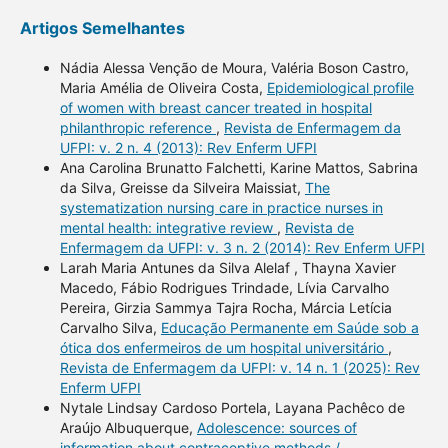
Artigos Semelhantes
Nádia Alessa Venção de Moura, Valéria Boson Castro,
Maria Amélia de Oliveira Costa,
Epidemiological profile
of women with breast cancer treated in hospital
philanthropic reference
,
Revista de Enfermagem da
UFPI: v. 2 n. 4 (2013): Rev Enferm UFPI
Ana Carolina Brunatto Falchetti, Karine Mattos, Sabrina
da Silva, Greisse da Silveira Maissiat,
The
systematization nursing care in practice nurses in
mental health: integrative review
,
Revista de
Enfermagem da UFPI: v. 3 n. 2 (2014): Rev Enferm UFPI
Larah Maria Antunes da Silva Alelaf , Thayna Xavier
Macedo, Fábio Rodrigues Trindade, Lívia Carvalho
Pereira, Girzia Sammya Tajra Rocha, Márcia Letícia
Carvalho Silva,
Educação Permanente em Saúde sob a
ótica dos enfermeiros de um hospital universitário
,
Revista de Enfermagem da UFPI: v. 14 n. 1 (2025): Rev
Enferm UFPI
Nytale Lindsay Cardoso Portela, Layana Pachêco de
Araújo Albuquerque,
Adolescence: sources of
information about contraceptive methods /