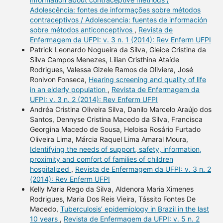
Adolescência: fontes de informações sobre métodos
contraceptivos / Adolescencia: fuentes de información
sobre métodos anticonceptivos
,
Revista de
Enfermagem da UFPI: v. 3 n. 1 (2014): Rev Enferm UFPI
Patrick Leonardo Nogueira da Silva, Gleice Cristina da
Silva Campos Menezes, Lilian Cristhina Ataíde
Rodrigues, Valessa Gizele Ramos de Oliviera, José
Ronivon Fonseca,
Hearing screening and quality of life
in an elderly population
,
Revista de Enfermagem da
UFPI: v. 3 n. 2 (2014): Rev Enferm UFPI
Andréa Cristina Oliveira Silva, Danilo Marcelo Araújo dos
Santos, Dennyse Cristina Macedo da Silva, Francisca
Georgina Macedo de Sousa, Heloisa Rosário Furtado
Oliveira Lima, Márcia Raquel Lima Amaral Moura,
Identifying the needs of support, safety, information,
proximity and comfort of families of children
hospitalized
,
Revista de Enfermagem da UFPI: v. 3 n. 2
(2014): Rev Enferm UFPI
Kelly Maria Rego da Silva, Aldenora Maria Ximenes
Rodrigues, Maria Dos Reis Vieira, Tássito Fontes De
Macedo,
Tuberculosis’ epidemiology in Brazil in the last
10 years
,
Revista de Enfermagem da UFPI: v. 5 n. 2