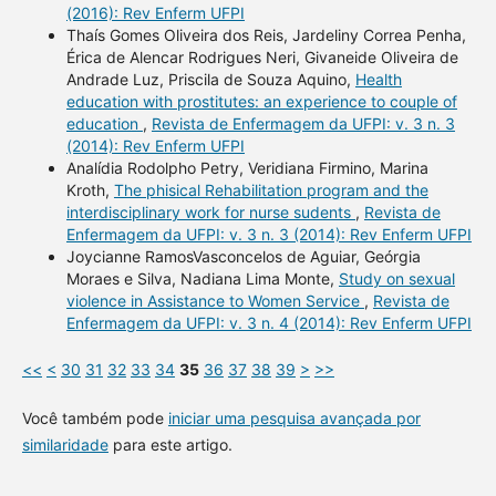
(2016): Rev Enferm UFPI
Thaís Gomes Oliveira dos Reis, Jardeliny Correa Penha,
Érica de Alencar Rodrigues Neri, Givaneide Oliveira de
Andrade Luz, Priscila de Souza Aquino,
Health
education with prostitutes: an experience to couple of
education
,
Revista de Enfermagem da UFPI: v. 3 n. 3
(2014): Rev Enferm UFPI
Analídia Rodolpho Petry, Veridiana Firmino, Marina
Kroth,
The phisical Rehabilitation program and the
interdisciplinary work for nurse sudents
,
Revista de
Enfermagem da UFPI: v. 3 n. 3 (2014): Rev Enferm UFPI
Joycianne RamosVasconcelos de Aguiar, Geórgia
Moraes e Silva, Nadiana Lima Monte,
Study on sexual
violence in Assistance to Women Service
,
Revista de
Enfermagem da UFPI: v. 3 n. 4 (2014): Rev Enferm UFPI
<<
<
30
31
32
33
34
35
36
37
38
39
>
>>
Você também pode
iniciar uma pesquisa avançada por
similaridade
para este artigo.