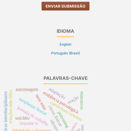
ENVIAR SUBMISSÃO
IDIOMA
English
Português (Brasil)
PALAVRAS-CHAVE
adaptação
autoimagem
resiliência psicológica
relações mãe-filho
práticas interdisciplinares
economia
near miss
reação
neoplasias ósseas
cateterismo urinário
riscos físicos
jornada de trabalho
poisoning
suicídio
ultrassom
hepatite b
diabettes
fidelidade a diretrizes