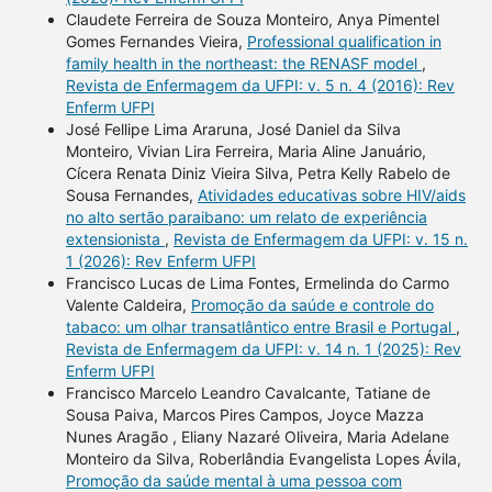
Claudete Ferreira de Souza Monteiro, Anya Pimentel
Gomes Fernandes Vieira,
Professional qualification in
family health in the northeast: the RENASF model
,
Revista de Enfermagem da UFPI: v. 5 n. 4 (2016): Rev
Enferm UFPI
José Fellipe Lima Araruna, José Daniel da Silva
Monteiro, Vivian Lira Ferreira, Maria Aline Januário,
Cícera Renata Diniz Vieira Silva, Petra Kelly Rabelo de
Sousa Fernandes,
Atividades educativas sobre HIV/aids
no alto sertão paraibano: um relato de experiência
extensionista
,
Revista de Enfermagem da UFPI: v. 15 n.
1 (2026): Rev Enferm UFPI
Francisco Lucas de Lima Fontes, Ermelinda do Carmo
Valente Caldeira,
Promoção da saúde e controle do
tabaco: um olhar transatlântico entre Brasil e Portugal
,
Revista de Enfermagem da UFPI: v. 14 n. 1 (2025): Rev
Enferm UFPI
Francisco Marcelo Leandro Cavalcante, Tatiane de
Sousa Paiva, Marcos Pires Campos, Joyce Mazza
Nunes Aragão , Eliany Nazaré Oliveira, Maria Adelane
Monteiro da Silva, Roberlândia Evangelista Lopes Ávila,
Promoção da saúde mental à uma pessoa com