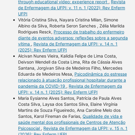
through educational video: experience report
,
Revista
de Enfermagem da UFPI: v. 11 n. 1 (2022): Rev Enferm
UFPI
Vitória Cristina Silva, Nayara Cristina Milan, Simone
Albino da Silva, Roberta Seron Sanches , Zélia Marilda
Rodrigues Resck,
Processo de trabalho do enfermeiro
diante de eventos adversos: reflexões sobre a segunda
vítima
,
Revista de Enfermagem da UFPI: v. 14 n. 1
(2025): Rev Enferm UFPI
Alcivan Nunes Vieira, Kalidia Felipe de Lima Costa,
Deivson Wendell da Costa Lima, Rita de Cássia Alves
Santana, Jorgivan Silva de Medeiros Filho, Mercedes
Eduarda de Medeiros Mesa,
Psicodinâmica do estresse
relacionado à atuação profissional hospitalar durante a
pandemia da COVID-19
,
Revista de Enfermagem da
UFPI: v. 14 n. 1 (2025): Rev Enferm UFPI
Maria Eysianne Alves Santos, Patrícia de Paula Alves
Costa Silva, Laysa dos Santos Silva, Elaine Virgínia
Martins de Souza Figueiredo, Ana Caroline Melo dos
Santos, Karol Fireman de Farias,
Qualidade de vida e
saúde mental dos profissionais de Centros de Atenção
Psicosocial
,
Revista de Enfermagem da UFPI: v. 15 n. 1
(2026): Rev Enferm UFPI