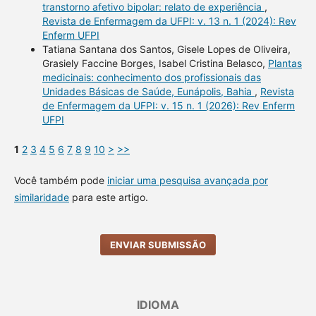
transtorno afetivo bipolar: relato de experiência
,
Revista de Enfermagem da UFPI: v. 13 n. 1 (2024): Rev
Enferm UFPI
Tatiana Santana dos Santos, Gisele Lopes de Oliveira,
Grasiely Faccine Borges, Isabel Cristina Belasco,
Plantas
medicinais: conhecimento dos profissionais das
Unidades Básicas de Saúde, Eunápolis, Bahia
,
Revista
de Enfermagem da UFPI: v. 15 n. 1 (2026): Rev Enferm
UFPI
1
2
3
4
5
6
7
8
9
10
>
>>
Você também pode
iniciar uma pesquisa avançada por
similaridade
para este artigo.
ENVIAR SUBMISSÃO
IDIOMA