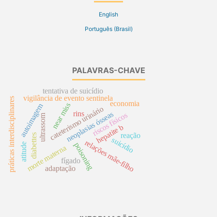
English
Português (Brasil)
PALAVRAS-CHAVE
tentativa de suicídio
vigilância de evento sentinela
práticas interdisciplinares
economia
near miss
autoimagem
cateterismo urinário
rins
neoplasias ósseas
riscos físicos
ultrassom
hepatite b
reação
diabettes
suicídio
relações mãe-filho
poisoning
atitude
morte materna
fígado
adaptação