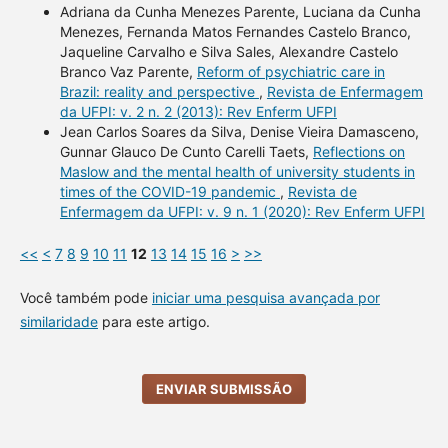
Adriana da Cunha Menezes Parente, Luciana da Cunha
Menezes, Fernanda Matos Fernandes Castelo Branco,
Jaqueline Carvalho e Silva Sales, Alexandre Castelo
Branco Vaz Parente,
Reform of psychiatric care in
Brazil: reality and perspective
,
Revista de Enfermagem
da UFPI: v. 2 n. 2 (2013): Rev Enferm UFPI
Jean Carlos Soares da Silva, Denise Vieira Damasceno,
Gunnar Glauco De Cunto Carelli Taets,
Reflections on
Maslow and the mental health of university students in
times of the COVID-19 pandemic
,
Revista de
Enfermagem da UFPI: v. 9 n. 1 (2020): Rev Enferm UFPI
<<
<
7
8
9
10
11
12
13
14
15
16
>
>>
Você também pode
iniciar uma pesquisa avançada por
similaridade
para este artigo.
ENVIAR SUBMISSÃO