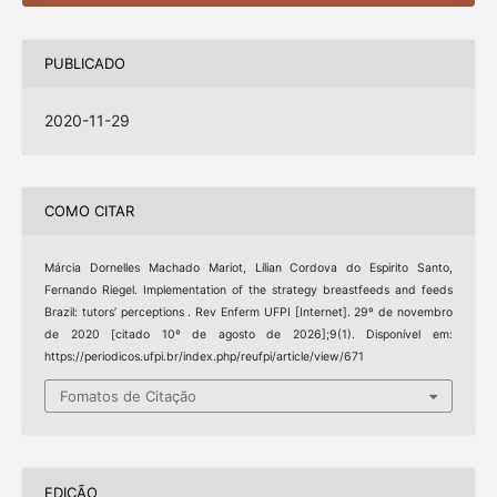
PUBLICADO
2020-11-29
COMO CITAR
Márcia Dornelles Machado Mariot, Lílian Cordova do Espirito Santo,
Fernando Riegel. Implementation of the strategy breastfeeds and feeds
Brazil: tutors’ perceptions . Rev Enferm UFPI [Internet]. 29º de novembro
de 2020 [citado 10º de agosto de 2026];9(1). Disponível em:
https://periodicos.ufpi.br/index.php/reufpi/article/view/671
Fomatos de Citação
EDIÇÃO