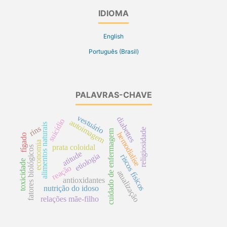
IDIOMA
English
Português (Brasil)
PALAVRAS-CHAVE
vestuário
diabettes
suicídio
autoimagem
alimentos naturais
rins
religiosidade
cuidado de enfermagem
hemodialíse
fígado
economia
prata coloidal
fatores biológicos
atitude
etiologia
riscos físicos
toxicidade
reação
atualização
antioxidantes
nutrição do idoso
relações mãe-filho