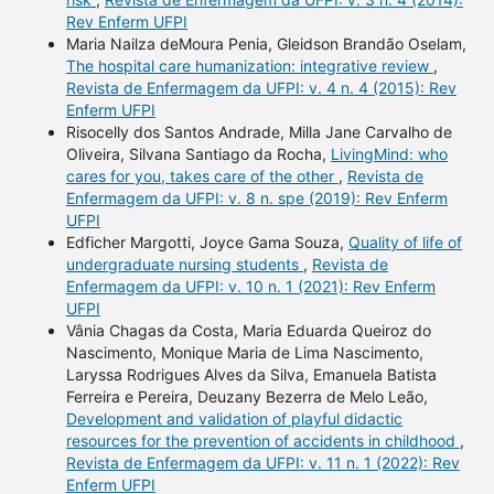
Rev Enferm UFPI
Maria Nailza deMoura Penia, Gleidson Brandão Oselam,
The hospital care humanization: integrative review
,
Revista de Enfermagem da UFPI: v. 4 n. 4 (2015): Rev
Enferm UFPI
Risocelly dos Santos Andrade, Milla Jane Carvalho de
Oliveira, Silvana Santiago da Rocha,
LivingMind: who
cares for you, takes care of the other
,
Revista de
Enfermagem da UFPI: v. 8 n. spe (2019): Rev Enferm
UFPI
Edficher Margotti, Joyce Gama Souza,
Quality of life of
undergraduate nursing students
,
Revista de
Enfermagem da UFPI: v. 10 n. 1 (2021): Rev Enferm
UFPI
Vânia Chagas da Costa, Maria Eduarda Queiroz do
Nascimento, Monique Maria de Lima Nascimento,
Laryssa Rodrigues Alves da Silva, Emanuela Batista
Ferreira e Pereira, Deuzany Bezerra de Melo Leão,
Development and validation of playful didactic
resources for the prevention of accidents in childhood
,
Revista de Enfermagem da UFPI: v. 11 n. 1 (2022): Rev
Enferm UFPI