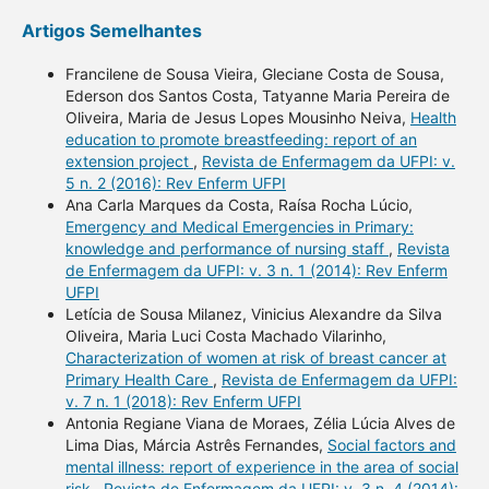
Artigos Semelhantes
Francilene de Sousa Vieira, Gleciane Costa de Sousa,
Ederson dos Santos Costa, Tatyanne Maria Pereira de
Oliveira, Maria de Jesus Lopes Mousinho Neiva,
Health
education to promote breastfeeding: report of an
extension project
,
Revista de Enfermagem da UFPI: v.
5 n. 2 (2016): Rev Enferm UFPI
Ana Carla Marques da Costa, Raísa Rocha Lúcio,
Emergency and Medical Emergencies in Primary:
knowledge and performance of nursing staff
,
Revista
de Enfermagem da UFPI: v. 3 n. 1 (2014): Rev Enferm
UFPI
Letícia de Sousa Milanez, Vinicius Alexandre da Silva
Oliveira, Maria Luci Costa Machado Vilarinho,
Characterization of women at risk of breast cancer at
Primary Health Care
,
Revista de Enfermagem da UFPI:
v. 7 n. 1 (2018): Rev Enferm UFPI
Antonia Regiane Viana de Moraes, Zélia Lúcia Alves de
Lima Dias, Márcia Astrês Fernandes,
Social factors and
mental illness: report of experience in the area of social
risk
,
Revista de Enfermagem da UFPI: v. 3 n. 4 (2014):