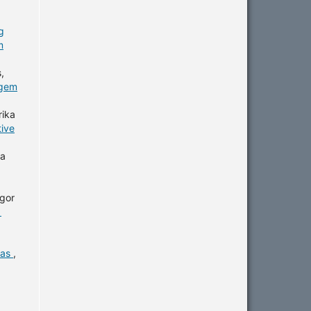
g
m
,
agem
rika
tive
sa
Igor
1
las
,