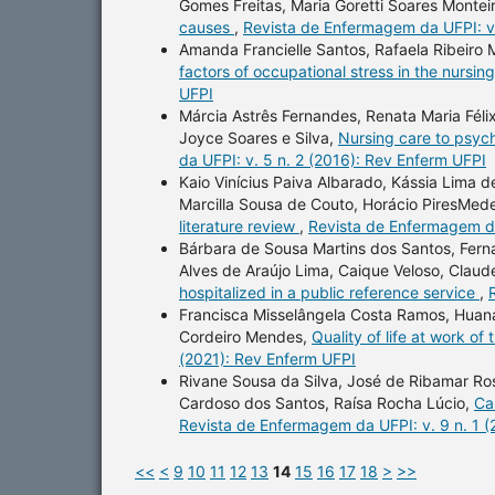
Gomes Freitas, Maria Goretti Soares Montei
causes
,
Revista de Enfermagem da UFPI: v.
Amanda Francielle Santos, Rafaela Ribeiro
factors of occupational stress in the nursi
UFPI
Márcia Astrês Fernandes, Renata Maria Féli
Joyce Soares e Silva,
Nursing care to psych
da UFPI: v. 5 n. 2 (2016): Rev Enferm UFPI
Kaio Vinícius Paiva Albarado, Kássia Lima d
Marcilla Sousa de Couto, Horácio PiresMede
literature review
,
Revista de Enfermagem da
Bárbara de Sousa Martins dos Santos, Ferna
Alves de Araújo Lima, Caique Veloso, Claud
hospitalized in a public reference service
,
Francisca Misselângela Costa Ramos, Huan
Cordeiro Mendes,
Quality of life at work of
(2021): Rev Enferm UFPI
Rivane Sousa da Silva, José de Ribamar Ros
Cardoso dos Santos, Raísa Rocha Lúcio,
Ca
Revista de Enfermagem da UFPI: v. 9 n. 1 
<<
<
9
10
11
12
13
14
15
16
17
18
>
>>