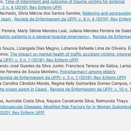
ro,
Time of internment and outcome of trauma victims for external
 5 n. 4 (2016): Rev Enferm UFPI
 Machado, Sílvia Márcia dos Santos Sandes,
Relieving and aggravatin
ng team
,
Revista de Enfermagem da UFPI: v. 8 n. 4 (2019): Rev Enfer
x Pereira, Marly Sâmia Mendes Leal, Juliana Mendes Ferreira de Sales
iatric patients in a general hospital emergency
,
Revista de Enferm
e Souza, Lizangela Dias Magno, Lohanna Rafaelle Lima de Oliveira, É
iros,
The impact on mental health of traffic accident victims: integra
 UFPI: v. 5 n. 1 (2016): Rev Enferm UFPI
ndo José Guedes da Silva Junior, Francisca Tereza de Galiza, Laris
ete Ferreira de Souza Monteiro,
Polypharmacy among elderly
Revista de Enfermagem da UFPI: v. 5 n. 1 (2016): Rev Enferm UFPI
a Carolina Cândido Morais, Regina Kelly Guimarães Gomes Campos, 
 the prison agent in Ceará
,
Revista de Enfermagem da UFPI: v. 10 n. 
s, Auricelia Costa Silva, Nayara Cavalcante Silva, Raimunda Thays
rdiovascular Diseases: Modified Risk Factors for in Women Quilombo
(2020): Rev Enferm UFPI