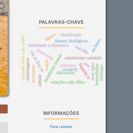
PALAVRAS-CHAVE
fígado
atualização
unidade básica de saúde
racismo
fatores biológicos
fidelidade a diretrizes
suicídio
poisoning
riscos físicos
neoplasias ósseas
cateterismo urinário
autoimagem
reação
rins
hepatite b
diabettes
near miss
hemodialíse
economia
etiologia
covid19
ultrassom
atitude
relações mãe-filho
INFORMAÇÕES
Para Leitores