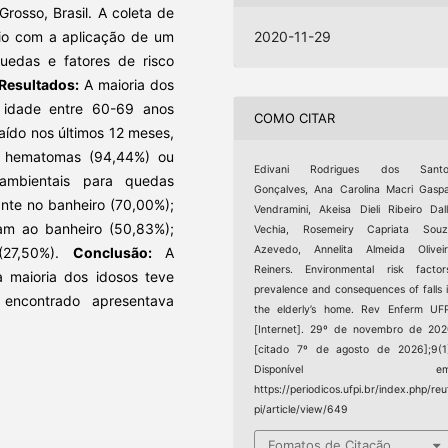
rosso, Brasil. A coleta de
lio com a aplicação de um
2020-11-29
quedas e fatores de risco
Resultados:
A maioria dos
 idade entre 60-69 anos
COMO CITAR
aído nos últimos 12 meses,
m hematomas (94,44%) ou
Edivani Rodrigues dos Santo
 ambientais para quedas
Gonçalves, Ana Carolina Macri Gasp
ante no banheiro (70,00%);
Vendramini, Akeisa Dieli Ribeiro Dal
gam ao banheiro (50,83%);
Vechia, Rosemeiry Capriata Souz
Azevedo, Annelita Almeida Olivei
 (27,50%).
Conclusão:
A
Reiners. Environmental risk factor
a maioria dos idosos teve
prevalence and consequences of falls 
 encontrado apresentava
the elderly’s home. Rev Enferm UF
[Internet]. 29º de novembro de 20
[citado 7º de agosto de 2026];9(1
Disponível em
https://periodicos.ufpi.br/index.php/reu
pi/article/view/649
Fomatos de Citação