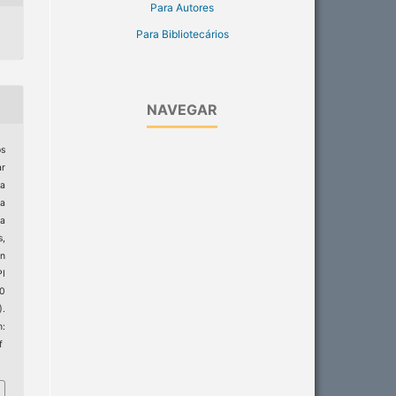
Para Autores
Para Bibliotecários
NAVEGAR
s
ar
la
a
ra
s,
in
PI
20
).
:
f