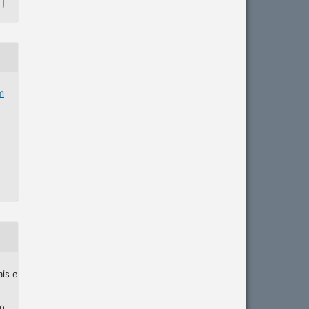
m
ais e
ho