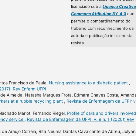
licenciado sob a
Licença Creative
Commons Attibution BY
4.0
que
permite o compartilhamento do
trabalho com reconhecimento da
autoria e publicação inicial nesta
revista.
ntos Francisco de Paula,
Nursing assistance to a diabetic patient
,
(2017): Rev Enferm UFPI
im de Almeida, Natasha Marques Frota, Edmara Chaves Costa, Amand
kers at a rubble recycling plant
,
Revista de Enfermagem da UFPI: v
 Machado Mariot, Fernando Riegel,
Profile of calls and drivers involved
ency service
,
Revista de Enfermagem da UFPI: v. 9 n. 1 (2020): Rev
ton de Araujo Correia, Rita Neuma Dantas Cavalcante de Abreu, Julyan