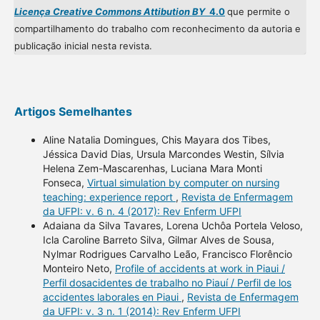
Licença Creative Commons Attibution BY
4.0
que permite o
compartilhamento do trabalho com reconhecimento da autoria e
publicação inicial nesta revista.
Artigos Semelhantes
Aline Natalia Domingues, Chis Mayara dos Tibes,
Jéssica David Dias, Ursula Marcondes Westin, Sílvia
Helena Zem-Mascarenhas, Luciana Mara Monti
Fonseca,
Virtual simulation by computer on nursing
teaching: experience report
,
Revista de Enfermagem
da UFPI: v. 6 n. 4 (2017): Rev Enferm UFPI
Adaiana da Silva Tavares, Lorena Uchôa Portela Veloso,
Icla Caroline Barreto Silva, Gilmar Alves de Sousa,
Nylmar Rodrigues Carvalho Leão, Francisco Florêncio
Monteiro Neto,
Profile of accidents at work in Piaui /
Perfil dosacidentes de trabalho no Piauí / Perfil de los
accidentes laborales en Piaui
,
Revista de Enfermagem
da UFPI: v. 3 n. 1 (2014): Rev Enferm UFPI