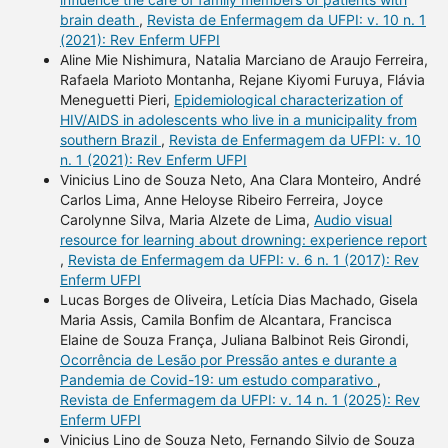
brain death
,
Revista de Enfermagem da UFPI: v. 10 n. 1
(2021): Rev Enferm UFPI
Aline Mie Nishimura, Natalia Marciano de Araujo Ferreira,
Rafaela Marioto Montanha, Rejane Kiyomi Furuya, Flávia
Meneguetti Pieri,
Epidemiological characterization of
HIV/AIDS in adolescents who live in a municipality from
southern Brazil
,
Revista de Enfermagem da UFPI: v. 10
n. 1 (2021): Rev Enferm UFPI
Vinicius Lino de Souza Neto, Ana Clara Monteiro, André
Carlos Lima, Anne Heloyse Ribeiro Ferreira, Joyce
Carolynne Silva, Maria Alzete de Lima,
Audio visual
resource for learning about drowning: experience report
,
Revista de Enfermagem da UFPI: v. 6 n. 1 (2017): Rev
Enferm UFPI
Lucas Borges de Oliveira, Letícia Dias Machado, Gisela
Maria Assis, Camila Bonfim de Alcantara, Francisca
Elaine de Souza França, Juliana Balbinot Reis Girondi,
Ocorrência de Lesão por Pressão antes e durante a
Pandemia de Covid-19: um estudo comparativo
,
Revista de Enfermagem da UFPI: v. 14 n. 1 (2025): Rev
Enferm UFPI
Vinicius Lino de Souza Neto, Fernando Silvio de Souza