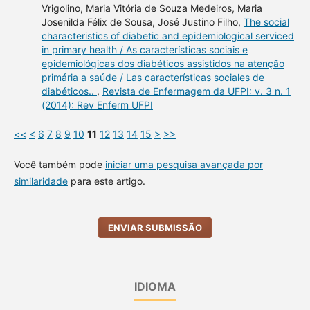
Vrigolino, Maria Vitória de Souza Medeiros, Maria
Josenilda Félix de Sousa, José Justino Filho,
The social
characteristics of diabetic and epidemiological serviced
in primary health / As características sociais e
epidemiológicas dos diabéticos assistidos na atenção
primária a saúde / Las características sociales de
diabéticos..
,
Revista de Enfermagem da UFPI: v. 3 n. 1
(2014): Rev Enferm UFPI
<<
<
6
7
8
9
10
11
12
13
14
15
>
>>
Você também pode
iniciar uma pesquisa avançada por
similaridade
para este artigo.
ENVIAR SUBMISSÃO
IDIOMA