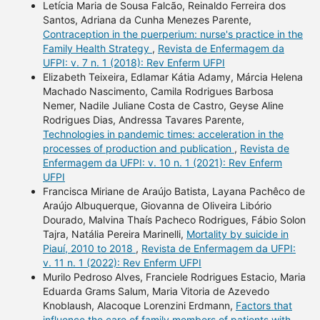
Letícia Maria de Sousa Falcão, Reinaldo Ferreira dos
Santos, Adriana da Cunha Menezes Parente,
Contraception in the puerperium: nurse's practice in the
Family Health Strategy
,
Revista de Enfermagem da
UFPI: v. 7 n. 1 (2018): Rev Enferm UFPI
Elizabeth Teixeira, Edlamar Kátia Adamy, Márcia Helena
Machado Nascimento, Camila Rodrigues Barbosa
Nemer, Nadile Juliane Costa de Castro, Geyse Aline
Rodrigues Dias, Andressa Tavares Parente,
Technologies in pandemic times: acceleration in the
processes of production and publication
,
Revista de
Enfermagem da UFPI: v. 10 n. 1 (2021): Rev Enferm
UFPI
Francisca Miriane de Araújo Batista, Layana Pachêco de
Araújo Albuquerque, Giovanna de Oliveira Libório
Dourado, Malvina Thaís Pacheco Rodrigues, Fábio Solon
Tajra, Natália Pereira Marinelli,
Mortality by suicide in
Piauí, 2010 to 2018
,
Revista de Enfermagem da UFPI:
v. 11 n. 1 (2022): Rev Enferm UFPI
Murilo Pedroso Alves, Franciele Rodrigues Estacio, Maria
Eduarda Grams Salum, Maria Vitoria de Azevedo
Knoblaush, Alacoque Lorenzini Erdmann,
Factors that
influence the care of family members of patients with