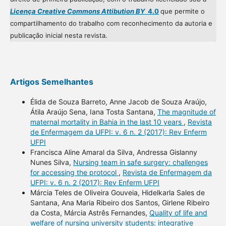
Licença Creative Commons Attibution BY
4.0
que permite o
compartilhamento do trabalho com reconhecimento da autoria e
publicação inicial nesta revista.
Artigos Semelhantes
Élida de Souza Barreto, Anne Jacob de Souza Araújo,
Átila Araújo Sena, Iana Tosta Santana,
The magnitude of
maternal mortality in Bahia in the last 10 years
,
Revista
de Enfermagem da UFPI: v. 6 n. 2 (2017): Rev Enferm
UFPI
Francisca Aline Amaral da Silva, Andressa Gislanny
Nunes Silva,
Nursing team in safe surgery: challenges
for accessing the protocol
,
Revista de Enfermagem da
UFPI: v. 6 n. 2 (2017): Rev Enferm UFPI
Márcia Teles de Oliveira Gouveia, Hidelkarla Sales de
Santana, Ana Maria Ribeiro dos Santos, Girlene Ribeiro
da Costa, Márcia Astrês Fernandes,
Quality of life and
welfare of nursing university students: integrative