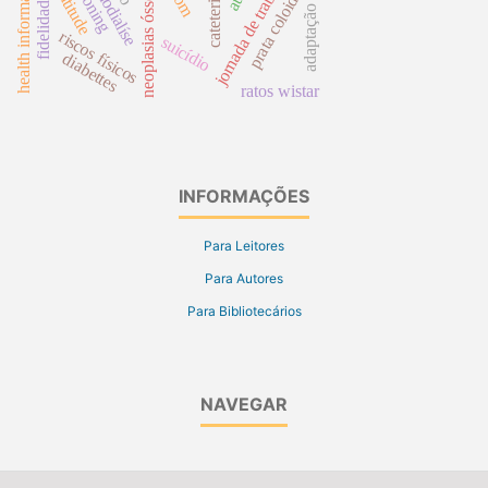
health information systems
jornada de trabalho
poisoning
hemodialíse
neoplasias ósseas
prata coloidal
atitude
adaptação
riscos físicos
suicídio
diabettes
ratos wistar
INFORMAÇÕES
Para Leitores
Para Autores
Para Bibliotecários
NAVEGAR