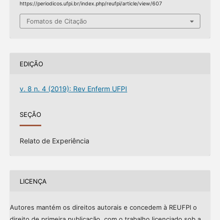
https://periodicos.ufpi.br/index.php/reufpi/article/view/607
Fomatos de Citação
EDIÇÃO
v. 8 n. 4 (2019): Rev Enferm UFPI
SEÇÃO
Relato de Experiência
LICENÇA
Autores mantém os direitos autorais e concedem à REUFPI o
direito de primeira publicação, com o trabalho licenciado sob a