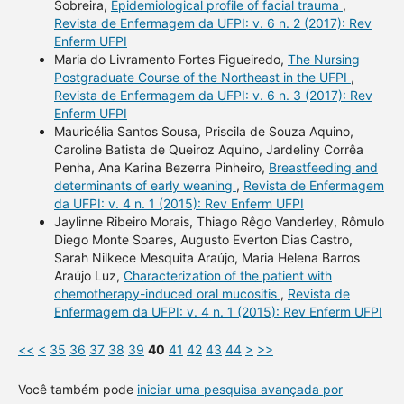
Sobreira,
Epidemiological profile of facial trauma
,
Revista de Enfermagem da UFPI: v. 6 n. 2 (2017): Rev
Enferm UFPI
Maria do Livramento Fortes Figueiredo,
The Nursing
Postgraduate Course of the Northeast in the UFPI
,
Revista de Enfermagem da UFPI: v. 6 n. 3 (2017): Rev
Enferm UFPI
Mauricélia Santos Sousa, Priscila de Souza Aquino,
Caroline Batista de Queiroz Aquino, Jardeliny Corrêa
Penha, Ana Karina Bezerra Pinheiro,
Breastfeeding and
determinants of early weaning
,
Revista de Enfermagem
da UFPI: v. 4 n. 1 (2015): Rev Enferm UFPI
Jaylinne Ribeiro Morais, Thiago Rêgo Vanderley, Rômulo
Diego Monte Soares, Augusto Everton Dias Castro,
Sarah Nilkece Mesquita Araújo, Maria Helena Barros
Araújo Luz,
Characterization of the patient with
chemotherapy-induced oral mucositis
,
Revista de
Enfermagem da UFPI: v. 4 n. 1 (2015): Rev Enferm UFPI
<<
<
35
36
37
38
39
40
41
42
43
44
>
>>
Você também pode
iniciar uma pesquisa avançada por