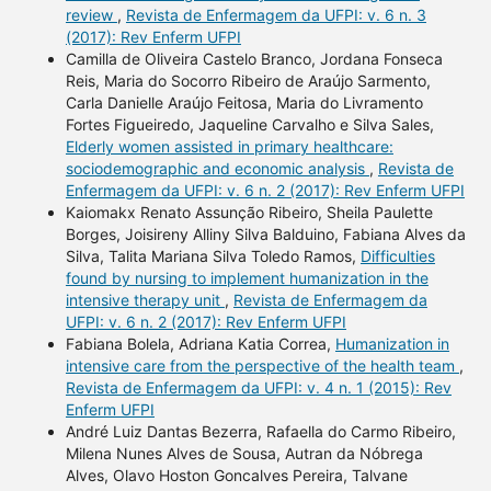
review
,
Revista de Enfermagem da UFPI: v. 6 n. 3
(2017): Rev Enferm UFPI
Camilla de Oliveira Castelo Branco, Jordana Fonseca
Reis, Maria do Socorro Ribeiro de Araújo Sarmento,
Carla Danielle Araújo Feitosa, Maria do Livramento
Fortes Figueiredo, Jaqueline Carvalho e Silva Sales,
Elderly women assisted in primary healthcare:
sociodemographic and economic analysis
,
Revista de
Enfermagem da UFPI: v. 6 n. 2 (2017): Rev Enferm UFPI
Kaiomakx Renato Assunção Ribeiro, Sheila Paulette
Borges, Joisireny Alliny Silva Balduino, Fabiana Alves da
Silva, Talita Mariana Silva Toledo Ramos,
Difficulties
found by nursing to implement humanization in the
intensive therapy unit
,
Revista de Enfermagem da
UFPI: v. 6 n. 2 (2017): Rev Enferm UFPI
Fabiana Bolela, Adriana Katia Correa,
Humanization in
intensive care from the perspective of the health team
,
Revista de Enfermagem da UFPI: v. 4 n. 1 (2015): Rev
Enferm UFPI
André Luiz Dantas Bezerra, Rafaella do Carmo Ribeiro,
Milena Nunes Alves de Sousa, Autran da Nóbrega
Alves, Olavo Hoston Goncalves Pereira, Talvane