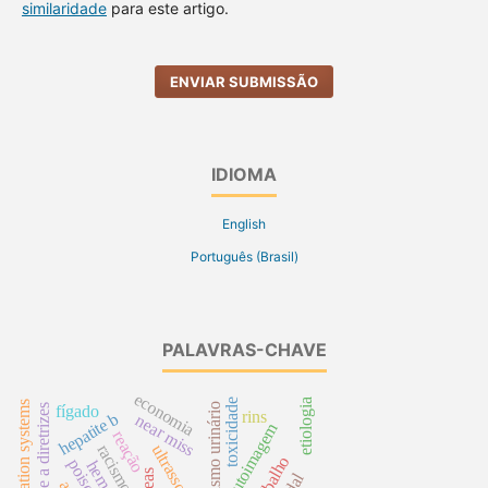
similaridade
para este artigo.
ENVIAR SUBMISSÃO
IDIOMA
English
Português (Brasil)
PALAVRAS-CHAVE
economia
toxicidade
etiologia
cateterismo urinário
fidelidade a diretrizes
fígado
rins
hepatite b
near miss
autoimagem
reação
racismo
ultrassom