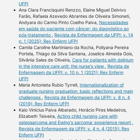
UFPI
Ana Clara Francisquini Renzzo, Elaine Miguel Delvivo
Farão, Rafaela Azevedo Abrantes de Oliveira Simoneti,
Andyara do Carmo Pinto Coelho Paiva,
Necessidades
em saúde do paciente com câncer: do diagnóstico ao
pós-tratamento
,
Revista de Enfermagem da UFPI: v. 14
n. 1 (2025): Rev Enferm UFPI
Camila Caroline Martiniano da Rocha, Pollyana Pereira
Portela, Thiago da Silva Santana, Joselice Almeida Gois,
Silvânia Sales de Oliveira,
Care for patients with delirium
in the intensive care unit: the nurse's view
,
Revista de
Enfermagem da UFPI: v. 10 n. 1 (2021): Rev Enferm
UFPI
Maria Antonieta Rubio Tyrrell,
Internationalization of
graduate nursing graduation: basic reflections and main
challenges
,
Revista de Enfermagem da UFPI: v. 8 n. 4
(2019): Rev Enferm UFPI
Kaio Vinícius Paiva Albarado, Horácio Pires Medeiros,
Elizabeth Teixeira,
Acting child nursing care with
osteosarcoma and Ewing's sarcoma: experience report
,
Revista de Enfermagem da UFPI: v. 4 n. 4 (2015): Rev
Enferm UFPI