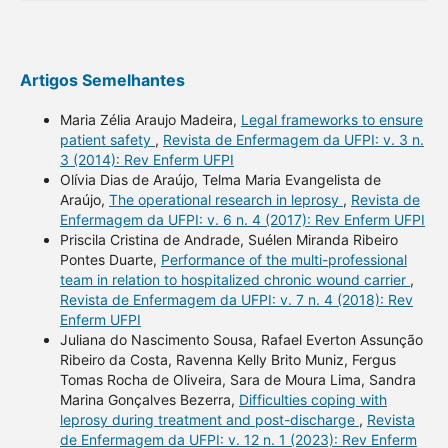
Artigos Semelhantes
Maria Zélia Araujo Madeira,
Legal frameworks to ensure
patient safety
,
Revista de Enfermagem da UFPI: v. 3 n.
3 (2014): Rev Enferm UFPI
Olívia Dias de Araújo, Telma Maria Evangelista de
Araújo,
The operational research in leprosy
,
Revista de
Enfermagem da UFPI: v. 6 n. 4 (2017): Rev Enferm UFPI
Priscila Cristina de Andrade, Suélen Miranda Ribeiro
Pontes Duarte,
Performance of the multi-professional
team in relation to hospitalized chronic wound carrier
,
Revista de Enfermagem da UFPI: v. 7 n. 4 (2018): Rev
Enferm UFPI
Juliana do Nascimento Sousa, Rafael Everton Assunção
Ribeiro da Costa, Ravenna Kelly Brito Muniz, Fergus
Tomas Rocha de Oliveira, Sara de Moura Lima, Sandra
Marina Gonçalves Bezerra,
Difficulties coping with
leprosy during treatment and post-discharge
,
Revista
de Enfermagem da UFPI: v. 12 n. 1 (2023): Rev Enferm