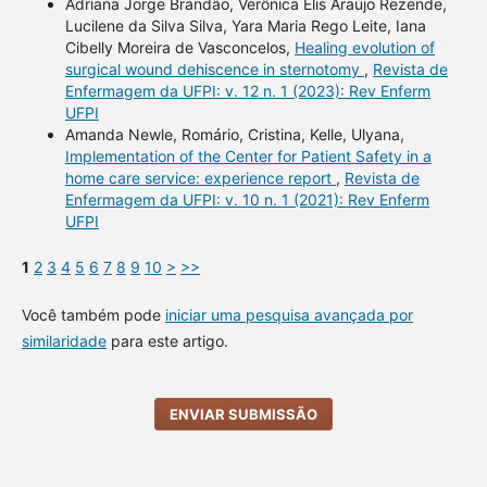
Adriana Jorge Brandão, Verônica Elis Araújo Rezende,
Lucilene da Silva Silva, Yara Maria Rego Leite, Iana
Cibelly Moreira de Vasconcelos,
Healing evolution of
surgical wound dehiscence in sternotomy
,
Revista de
Enfermagem da UFPI: v. 12 n. 1 (2023): Rev Enferm
UFPI
Amanda Newle, Romário, Cristina, Kelle, Ulyana,
Implementation of the Center for Patient Safety in a
home care service: experience report
,
Revista de
Enfermagem da UFPI: v. 10 n. 1 (2021): Rev Enferm
UFPI
1
2
3
4
5
6
7
8
9
10
>
>>
Você também pode
iniciar uma pesquisa avançada por
similaridade
para este artigo.
ENVIAR SUBMISSÃO