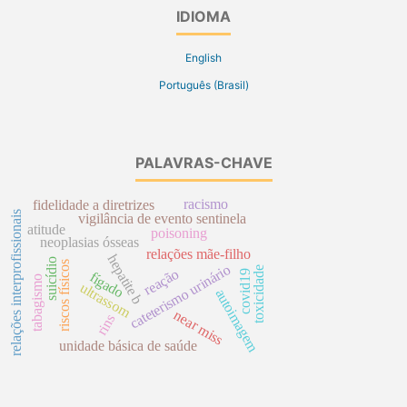
IDIOMA
English
Português (Brasil)
PALAVRAS-CHAVE
racismo
fidelidade a diretrizes
relações interprofissionais
vigilância de evento sentinela
atitude
poisoning
neoplasias ósseas
relações mãe-filho
hepatite b
suicídio
riscos físicos
cateterismo urinário
toxicidade
reação
covid19
fígado
tabagismo
ultrassom
autoimagem
near miss
rins
unidade básica de saúde