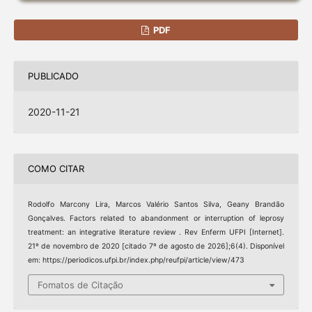
PDF
PUBLICADO
2020-11-21
COMO CITAR
Rodolfo Marcony Lira, Marcos Valério Santos Silva, Geany Brandão
Gonçalves. Factors related to abandonment or interruption of leprosy
treatment: an integrative literature review . Rev Enferm UFPI [Internet].
21º de novembro de 2020 [citado 7º de agosto de 2026];6(4). Disponível
em: https://periodicos.ufpi.br/index.php/reufpi/article/view/473
Fomatos de Citação