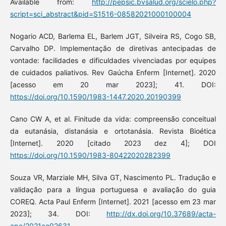
Available from:
http://pepsic.bvsalud.org/scielo.php?
script=sci_abstract&pid=S1516-08582021000100004
Nogario ACD, Barlema EL, Barlem JGT, Silveira RS, Cogo SB,
Carvalho DP. Implementação de diretivas antecipadas de
vontade: facilidades e dificuldades vivenciadas por equipes
de cuidados paliativos. Rev Gaúcha Enferm [Internet]. 2020
[acesso em 20 mar 2023]; 41. DOI:
https://doi.org/10.1590/1983-1447.2020.20190399
Cano CW A, et al. Finitude da vida: compreensão conceitual
da eutanásia, distanásia e ortotanásia. Revista Bioética
[Internet]. 2020 [citado 2023 dez 4]; DOI
https://doi.org/10.1590/1983-80422020282399
Souza VR, Marziale MH, Silva GT, Nascimento PL. Tradução e
validação para a língua portuguesa e avaliação do guia
COREQ. Acta Paul Enferm [Internet]. 2021 [acesso em 23 mar
2023]; 34. DOI:
http://dx.doi.org/10.37689/acta-
ape/2021ao02631