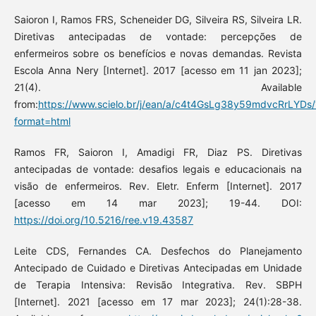
Saioron I, Ramos FRS, Scheneider DG, Silveira RS, Silveira LR.
Diretivas antecipadas de vontade: percepções de
enfermeiros sobre os benefícios e novas demandas. Revista
Escola Anna Nery [Internet]. 2017 [acesso em 11 jan 2023];
21(4). Available
from:
https://www.scielo.br/j/ean/a/c4t4GsLg38y59mdvcRrLYDs/
format=html
Ramos FR, Saioron I, Amadigi FR, Diaz PS. Diretivas
antecipadas de vontade: desafios legais e educacionais na
visão de enfermeiros. Rev. Eletr. Enferm [Internet]. 2017
[acesso em 14 mar 2023]; 19-44. DOI:
https://doi.org/10.5216/ree.v19.43587
Leite CDS, Fernandes CA. Desfechos do Planejamento
Antecipado de Cuidado e Diretivas Antecipadas em Unidade
de Terapia Intensiva: Revisão Integrativa. Rev. SBPH
[Internet]. 2021 [acesso em 17 mar 2023]; 24(1):28-38.