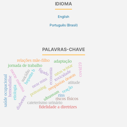
IDIOMA
English
Português (Brasil)
PALAVRAS-CHAVE
relações mãe-filho
adaptação
covid19
ratos wistar
jornada de trabalho
fígado
economia
hepatite b
morte materna
suicídio
toxicidade
neoplasias ósseas
saúde ocupacional
hemodialíse
near miss
atitude
poisoning
reação
etiologia
ultrassom
rins
diabettes
riscos físicos
cateterismo urinário
fidelidade a diretrizes