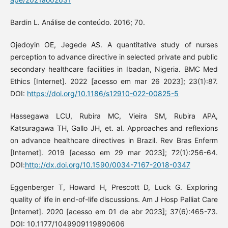
Bardin L. Análise de conteúdo. 2016; 70.
Ojedoyin OE, Jegede AS. A quantitative study of nurses
perception to advance directive in selected private and public
secondary healthcare facilities in Ibadan, Nigeria. BMC Med
Ethics [Internet]. 2022 [acesso em mar 26 2023]; 23(1):87.
DOI:
https://doi.org/10.1186/s12910-022-00825-5
Hassegawa LCU, Rubira MC, Vieira SM, Rubira APA,
Katsuragawa TH, Gallo JH, et. al. Approaches and reflexions
on advance healthcare directives in Brazil. Rev Bras Enferm
[Internet]. 2019 [acesso em 29 mar 2023]; 72(1):256-64.
DOI:
http://dx.doi.org/10.1590/0034-7167-2018-0347
Eggenberger T, Howard H, Prescott D, Luck G. Exploring
quality of life in end-of-life discussions. Am J Hosp Palliat Care
[Internet]. 2020 [acesso em 01 de abr 2023]; 37(6):465-73.
DOI: 10.1177/1049909119890606