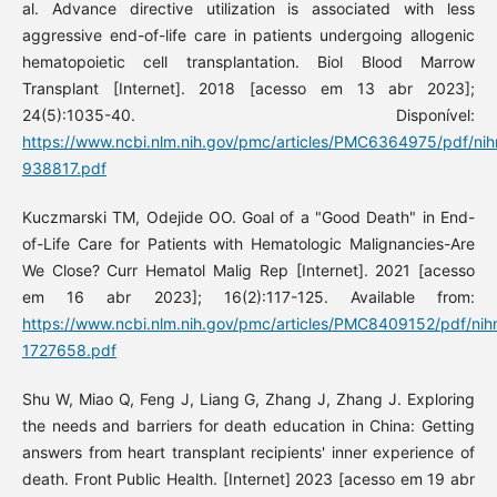
al. Advance directive utilization is associated with less
aggressive end-of-life care in patients undergoing allogenic
hematopoietic cell transplantation. Biol Blood Marrow
Transplant [Internet]. 2018 [acesso em 13 abr 2023];
24(5):1035-40. Disponível:
https://www.ncbi.nlm.nih.gov/pmc/articles/PMC6364975/pdf/ni
938817.pdf
Kuczmarski TM, Odejide OO. Goal of a "Good Death" in End-
of-Life Care for Patients with Hematologic Malignancies-Are
We Close? Curr Hematol Malig Rep [Internet]. 2021 [acesso
em 16 abr 2023]; 16(2):117-125. Available from:
https://www.ncbi.nlm.nih.gov/pmc/articles/PMC8409152/pdf/nih
1727658.pdf
Shu W, Miao Q, Feng J, Liang G, Zhang J, Zhang J. Exploring
the needs and barriers for death education in China: Getting
answers from heart transplant recipients' inner experience of
death. Front Public Health. [Internet] 2023 [acesso em 19 abr