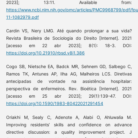
2023]; 13:11. Available from:
https://www.ncbi.nlm.nih.gov/pmc/articles/PMC9968799/pdf/fp
11-1082979.pdf
Cardin VS, Nery LMG. Até quando prolongar a sua vida?
Revista Brasileira de Sociologia do Direito [Internet]. 2021
[acesso em 22 abr 2023]; 8(1): 18-3. DOI:
https://doi.org/10.21910/rbsd.v8i1.386
Cogo SB, Nietsche EA, Badck MR, Sehnem GD, Salbego C,
Ramos TK, Antunes AP, Ilha AG, Malheiros LCS. Diretivas
antecipadas de vontade na assistência hospitalar:
perspectiva de enfermeiros. Rev. Bioética [Internet]. 2021
[acesso em 25 abr 2023]; 29(1):139-47. DOI:
https://doi.org/10.1590/1983-80422021291454
Oriakhi M, Sealy C, Adenote A, Alabi O, Ahluwalia M.
Improving residents’ skills and confidence on advance
directive discussion: a quality improvement project. J