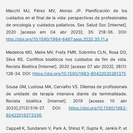
Macchi MJ, Pérez MV, Alonso JP. Planificación de los
cuidados en el final de la vida: perspectivas de profesionales
de oncología y cuidados paliativos. Sex Salud Soc [Internet].
2020 [acesso em 04 abr 2023]; 35: 218-36. DOI:
http://doi.org/10.1590/1984-6487.sess.2020.35.11.a
Medeiros MO, Meire MV, Frafa FMR, Sobrinho CLN, Rosa DO,
Silva RS. Conflitos bioéticos nos cuidados de fim de vida.
Revista Bioética [Internet]. 2020 [acesso 07 abr 2023]; 28(1):
128-34. DOI:
https://doi.org/10.1590/1983-80422020281375
Sousa GM, Lustosa MA, Carvalho VS. Dilemas de profissionais
de unidade de terapia intensiva diante da terminalidade.
Revista bioética [Internet]. 2019 [acesso 10 abr
2023];27(3):516-27. DOI:
https://doi.org/10.1590/1983-
80422019273336
.
Cappell K, Sundaram V, Park A, Shiraz P, Gupta R, Jenkis P, et