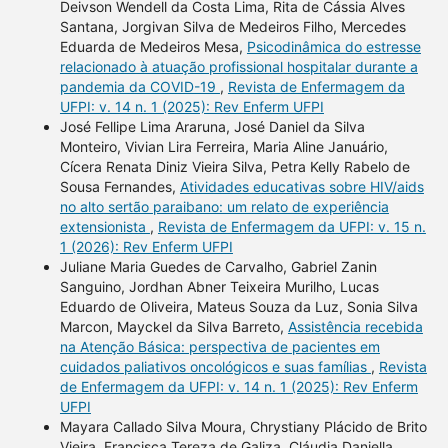
Deivson Wendell da Costa Lima, Rita de Cássia Alves
Santana, Jorgivan Silva de Medeiros Filho, Mercedes
Eduarda de Medeiros Mesa,
Psicodinâmica do estresse
relacionado à atuação profissional hospitalar durante a
pandemia da COVID-19
,
Revista de Enfermagem da
UFPI: v. 14 n. 1 (2025): Rev Enferm UFPI
José Fellipe Lima Araruna, José Daniel da Silva
Monteiro, Vivian Lira Ferreira, Maria Aline Januário,
Cícera Renata Diniz Vieira Silva, Petra Kelly Rabelo de
Sousa Fernandes,
Atividades educativas sobre HIV/aids
no alto sertão paraibano: um relato de experiência
extensionista
,
Revista de Enfermagem da UFPI: v. 15 n.
1 (2026): Rev Enferm UFPI
Juliane Maria Guedes de Carvalho, Gabriel Zanin
Sanguino, Jordhan Abner Teixeira Murilho, Lucas
Eduardo de Oliveira, Mateus Souza da Luz, Sonia Silva
Marcon, Mayckel da Silva Barreto,
Assistência recebida
na Atenção Básica: perspectiva de pacientes em
cuidados paliativos oncológicos e suas famílias
,
Revista
de Enfermagem da UFPI: v. 14 n. 1 (2025): Rev Enferm
UFPI
Mayara Callado Silva Moura, Chrystiany Plácido de Brito
Vieira, Francisca Tereza de Galiza, Cláudia Daniella