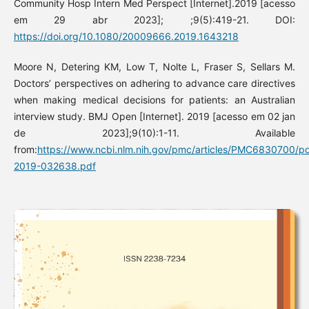
Community Hosp Intern Med Perspect [Internet].2019 [acesso
em 29 abr 2023]; ;9(5):419-21. DOI:
https://doi.org/10.1080/20009666.2019.1643218
Moore N, Detering KM, Low T, Nolte L, Fraser S, Sellars M.
Doctors’ perspectives on adhering to advance care directives
when making medical decisions for patients: an Australian
interview study. BMJ Open [Internet]. 2019 [acesso em 02 jan
de 2023];9(10):1-11. Available
from:
https://www.ncbi.nlm.nih.gov/pmc/articles/PMC6830700/p
2019-032638.pdf