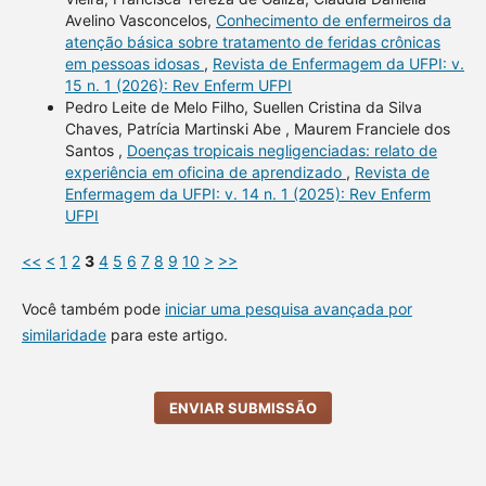
Avelino Vasconcelos,
Conhecimento de enfermeiros da
atenção básica sobre tratamento de feridas crônicas
em pessoas idosas
,
Revista de Enfermagem da UFPI: v.
15 n. 1 (2026): Rev Enferm UFPI
Pedro Leite de Melo Filho, Suellen Cristina da Silva
Chaves, Patrícia Martinski Abe , Maurem Franciele dos
Santos ,
Doenças tropicais negligenciadas: relato de
experiência em oficina de aprendizado
,
Revista de
Enfermagem da UFPI: v. 14 n. 1 (2025): Rev Enferm
UFPI
<<
<
1
2
3
4
5
6
7
8
9
10
>
>>
Você também pode
iniciar uma pesquisa avançada por
similaridade
para este artigo.
ENVIAR SUBMISSÃO