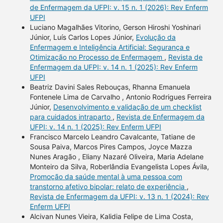
de Enfermagem da UFPI: v. 15 n. 1 (2026): Rev Enferm
UFPI
Luciano Magalhães Vitorino, Gerson Hiroshi Yoshinari
Júnior, Luís Carlos Lopes Júnior,
Evolução da
Enfermagem e Inteligência Artificial: Segurança e
Otimização no Processo de Enfermagem
,
Revista de
Enfermagem da UFPI: v. 14 n. 1 (2025): Rev Enferm
UFPI
Beatriz Davini Sales Rebouças, Rhanna Emanuela
Fontenele Lima de Carvalho , Antonio Rodrigues Ferreira
Júnior,
Desenvolvimento e validação de um checklist
para cuidados intraparto
,
Revista de Enfermagem da
UFPI: v. 14 n. 1 (2025): Rev Enferm UFPI
Francisco Marcelo Leandro Cavalcante, Tatiane de
Sousa Paiva, Marcos Pires Campos, Joyce Mazza
Nunes Aragão , Eliany Nazaré Oliveira, Maria Adelane
Monteiro da Silva, Roberlândia Evangelista Lopes Ávila,
Promoção da saúde mental à uma pessoa com
transtorno afetivo bipolar: relato de experiência
,
Revista de Enfermagem da UFPI: v. 13 n. 1 (2024): Rev
Enferm UFPI
Alcivan Nunes Vieira, Kalidia Felipe de Lima Costa,