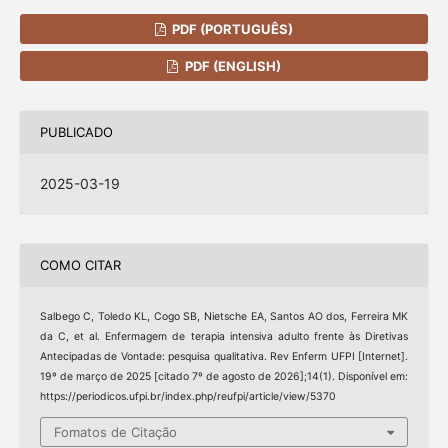
PDF (PORTUGUÊS)
PDF (ENGLISH)
PUBLICADO
2025-03-19
COMO CITAR
Salbego C, Toledo KL, Cogo SB, Nietsche EA, Santos AO dos, Ferreira MK
da C, et al. Enfermagem de terapia intensiva adulto frente às Diretivas
Antecipadas de Vontade: pesquisa qualitativa. Rev Enferm UFPI [Internet].
19º de março de 2025 [citado 7º de agosto de 2026];14(1). Disponível em:
https://periodicos.ufpi.br/index.php/reufpi/article/view/5370
Fomatos de Citação