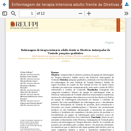
Enfermagem de terapia intensiva adulto frente às Diretivas Antecipadas de Vontade: pesquisa qualitativa