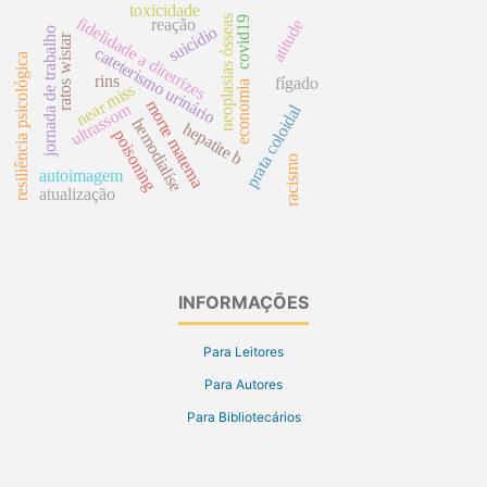
toxicidade
neoplasias ósseas
fidelidade a diretrizes
covid19
reação
atitude
suicídio
jornada de trabalho
ratos wistar
cateterismo urinário
resiliência psicológica
rins
fígado
economia
near miss
morte materna
ultrassom
prata coloidal
hemodialíse
hepatite b
poisoning
racismo
autoimagem
atualização
INFORMAÇÕES
Para Leitores
Para Autores
Para Bibliotecários