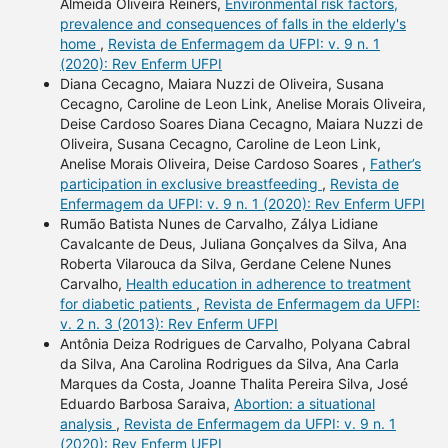
Almeida Oliveira Reiners,
Environmental risk factors,
prevalence and consequences of falls in the elderly's
home
,
Revista de Enfermagem da UFPI: v. 9 n. 1
(2020): Rev Enferm UFPI
Diana Cecagno, Maiara Nuzzi de Oliveira, Susana
Cecagno, Caroline de Leon Link, Anelise Morais Oliveira,
Deise Cardoso Soares Diana Cecagno, Maiara Nuzzi de
Oliveira, Susana Cecagno, Caroline de Leon Link,
Anelise Morais Oliveira, Deise Cardoso Soares ,
Father’s
participation in exclusive breastfeeding
,
Revista de
Enfermagem da UFPI: v. 9 n. 1 (2020): Rev Enferm UFPI
Rumão Batista Nunes de Carvalho, Zálya Lidiane
Cavalcante de Deus, Juliana Gonçalves da Silva, Ana
Roberta Vilarouca da Silva, Gerdane Celene Nunes
Carvalho,
Health education in adherence to treatment
for diabetic patients
,
Revista de Enfermagem da UFPI:
v. 2 n. 3 (2013): Rev Enferm UFPI
Antônia Deiza Rodrigues de Carvalho, Polyana Cabral
da Silva, Ana Carolina Rodrigues da Silva, Ana Carla
Marques da Costa, Joanne Thalita Pereira Silva, José
Eduardo Barbosa Saraiva,
Abortion: a situational
analysis
,
Revista de Enfermagem da UFPI: v. 9 n. 1
(2020): Rev Enferm UFPI