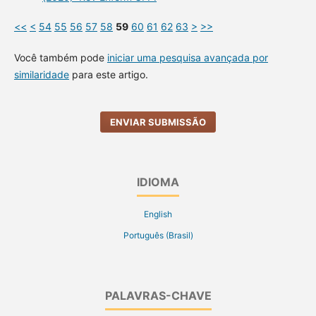
<<
<
54
55
56
57
58
59
60
61
62
63
>
>>
Você também pode
iniciar uma pesquisa avançada por
similaridade
para este artigo.
ENVIAR SUBMISSÃO
IDIOMA
English
Português (Brasil)
PALAVRAS-CHAVE