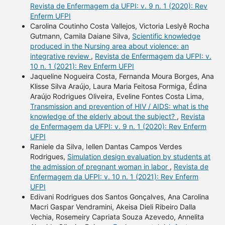
Revista de Enfermagem da UFPI: v. 9 n. 1 (2020): Rev
Enferm UFPI
Carolina Coutinho Costa Vallejos, Victoria Leslyê Rocha
Gutmann, Camila Daiane Silva,
Scientific knowledge
produced in the Nursing area about violence: an
integrative review
,
Revista de Enfermagem da UFPI: v.
10 n. 1 (2021): Rev Enferm UFPI
Jaqueline Nogueira Costa, Fernanda Moura Borges, Ana
Klisse Silva Araújo, Laura Maria Feitosa Formiga, Édina
Araújo Rodrigues Oliveira, Eveline Fontes Costa Lima,
Transmission and prevention of HIV / AIDS: what is the
knowledge of the elderly about the subject?
,
Revista
de Enfermagem da UFPI: v. 9 n. 1 (2020): Rev Enferm
UFPI
Raniele da Silva, Iellen Dantas Campos Verdes
Rodrigues,
Simulation design evaluation by students at
the admission of pregnant woman in labor
,
Revista de
Enfermagem da UFPI: v. 10 n. 1 (2021): Rev Enferm
UFPI
Edivani Rodrigues dos Santos Gonçalves, Ana Carolina
Macri Gaspar Vendramini, Akeisa Dieli Ribeiro Dalla
Vechia, Rosemeiry Capriata Souza Azevedo, Annelita