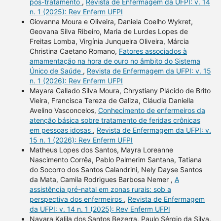
pós-tratamento
,
Revista de Enfermagem da UFPI: v. 14
n. 1 (2025): Rev Enferm UFPI
Giovanna Moura e Oliveira, Daniela Coelho Wykret,
Geovana Silva Ribeiro, Maria de Lurdes Lopes de
Freitas Lomba, Virgínia Junqueira Oliveira, Márcia
Christina Caetano Romano,
Fatores associados à
amamentação na hora de ouro no âmbito do Sistema
Único de Saúde
,
Revista de Enfermagem da UFPI: v. 15
n. 1 (2026): Rev Enferm UFPI
Mayara Callado Silva Moura, Chrystiany Plácido de Brito
Vieira, Francisca Tereza de Galiza, Cláudia Daniella
Avelino Vasconcelos,
Conhecimento de enfermeiros da
atenção básica sobre tratamento de feridas crônicas
em pessoas idosas
,
Revista de Enfermagem da UFPI: v.
15 n. 1 (2026): Rev Enferm UFPI
Matheus Lopes dos Santos, Mayra Loreanne
Nascimento Corrêa, Pablo Palmerim Santana, Tatiana
do Socorro dos Santos Calandrini, Nely Dayse Santos
da Mata, Camila Rodrigues Barbosa Nemer ,
A
assistência pré-natal em zonas rurais: sob a
perspectiva dos enfermeiros
,
Revista de Enfermagem
da UFPI: v. 14 n. 1 (2025): Rev Enferm UFPI
Nayara Kalila dos Santos Bezerra, Paulo Sérgio da Silva,