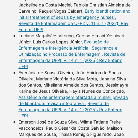
Jackeline da Costa Maciel, Fabíola Christian Almeida de
Carvalho, Raquel Voges Caldart,
Early identification and
initial treatment of sepsis by emergency nurses
,
Revista de Enfermagem da UFPI: v. 11 n. 1 (2022): Rev
Enferm UFPI
Luciano Magalhães Vitorino, Gerson Hiroshi Yoshinari
Júnior, Luís Carlos Lopes Júnior,
Evolução da
Enfermagem e Inteligência Artificial: Segurança e
Otimização no Processo de Enfermagem
,
Revista de
Enfermagem da UFPI: v. 14 n. 1 (2025): Rev Enferm
UFPI
Everlânia de Sousa Oliveira, João Hairton de Sousa
Oliveira, Mariane Victória da Silva Mota, Janaína Silva
dos Santos, Mikellane Almeida dos Santos, Jessimayra
Karine de Jesus Oliveira, Hayla Nunes da Conceição,
Assistência de enfermagem ofertada à mulher privada
de liberdade: revisão integrativa
,
Revista de
Enfermagem da UFPI: v. 14 n. 1 (2025): Rev Enferm
UFPI
Emerson José de Souza Silva, Wilma Tatiane Freire
Vasconcelos, Paulo César da Costa Galvão, Mailson
Marques de Sousa, Thaisa Remigio Figueiredo, João