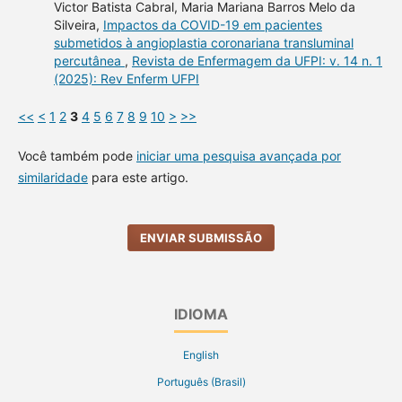
Victor Batista Cabral, Maria Mariana Barros Melo da
Silveira,
Impactos da COVID-19 em pacientes
submetidos à angioplastia coronariana transluminal
percutânea
,
Revista de Enfermagem da UFPI: v. 14 n. 1
(2025): Rev Enferm UFPI
<<
<
1
2
3
4
5
6
7
8
9
10
>
>>
Você também pode
iniciar uma pesquisa avançada por
similaridade
para este artigo.
ENVIAR SUBMISSÃO
IDIOMA
English
Português (Brasil)