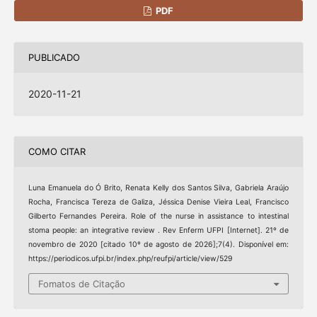
PDF
PUBLICADO
2020-11-21
COMO CITAR
Luna Emanuela do Ó Brito, Renata Kelly dos Santos Silva, Gabriela Araújo
Rocha, Francisca Tereza de Galiza, Jéssica Denise Vieira Leal, Francisco
Gilberto Fernandes Pereira. Role of the nurse in assistance to intestinal
stoma people: an integrative review . Rev Enferm UFPI [Internet]. 21º de
novembro de 2020 [citado 10º de agosto de 2026];7(4). Disponível em:
https://periodicos.ufpi.br/index.php/reufpi/article/view/529
Fomatos de Citação