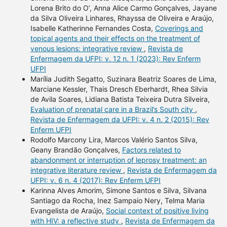
Lorena Brito do O’, Anna Alice Carmo Gonçalves, Jayane
da Silva Oliveira Linhares, Rhayssa de Oliveira e Araújo,
Isabelle Katherinne Fernandes Costa,
Coverings and
topical agents and their effects on the treatment of
venous lesions: integrative review
,
Revista de
Enfermagem da UFPI: v. 12 n. 1 (2023): Rev Enferm
UFPI
Marília Judith Segatto, Suzinara Beatriz Soares de Lima,
Marciane Kessler, Thais Dresch Eberhardt, Rhea Silvia
de Avila Soares, Lidiana Batista Teixeira Dutra Silveira,
Evaluation of prenatal care in a Brazil’s South city
,
Revista de Enfermagem da UFPI: v. 4 n. 2 (2015): Rev
Enferm UFPI
Rodolfo Marcony Lira, Marcos Valério Santos Silva,
Geany Brandão Gonçalves,
Factors related to
abandonment or interruption of leprosy treatment: an
integrative literature review
,
Revista de Enfermagem da
UFPI: v. 6 n. 4 (2017): Rev Enferm UFPI
Karinna Alves Amorim, Simone Santos e Silva, Silvana
Santiago da Rocha, Inez Sampaio Nery, Telma Maria
Evangelista de Araújo,
Social context of positive living
with HIV: a reflective study
,
Revista de Enfermagem da