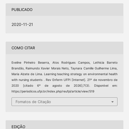
PUBLICADO
2020-11-21
COMO CITAR
Eveline Pinheiro Beserra, Atos Rodrigues Campos, Lethicia Barreto
Brandão, Raimundo Xavier Morais Neto, Taynara Camille Guilherme Lima,
Maria Alzete de Lima. Learning teaching strategy on environmental health
with nursing students . Rev Enferm UFPI [Internet]. 21º de novembro de
2020 [citado 6º de agosto de 2026];7(3). Disponível em:
https://periodicos.ufpi.br/index.php/reufpi/article/view/519
Fomatos de Citação
EDIÇÃO