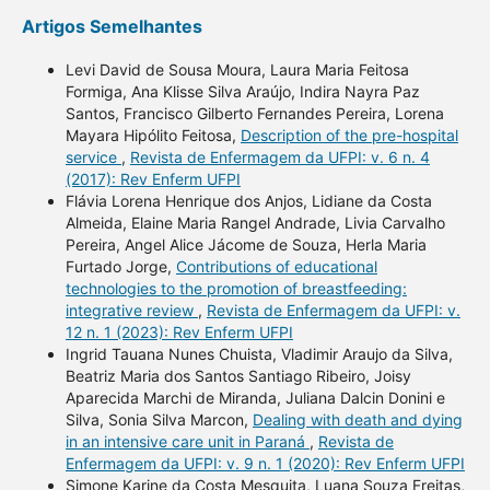
Artigos Semelhantes
Levi David de Sousa Moura, Laura Maria Feitosa
Formiga, Ana Klisse Silva Araújo, Indira Nayra Paz
Santos, Francisco Gilberto Fernandes Pereira, Lorena
Mayara Hipólito Feitosa,
Description of the pre-hospital
service
,
Revista de Enfermagem da UFPI: v. 6 n. 4
(2017): Rev Enferm UFPI
Flávia Lorena Henrique dos Anjos, Lidiane da Costa
Almeida, Elaine Maria Rangel Andrade, Livia Carvalho
Pereira, Angel Alice Jácome de Souza, Herla Maria
Furtado Jorge,
Contributions of educational
technologies to the promotion of breastfeeding:
integrative review
,
Revista de Enfermagem da UFPI: v.
12 n. 1 (2023): Rev Enferm UFPI
Ingrid Tauana Nunes Chuista, Vladimir Araujo da Silva,
Beatriz Maria dos Santos Santiago Ribeiro, Joisy
Aparecida Marchi de Miranda, Juliana Dalcin Donini e
Silva, Sonia Silva Marcon,
Dealing with death and dying
in an intensive care unit in Paraná
,
Revista de
Enfermagem da UFPI: v. 9 n. 1 (2020): Rev Enferm UFPI
Simone Karine da Costa Mesquita, Luana Souza Freitas,