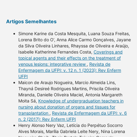
Artigos Semelhantes
Simone Karine da Costa Mesquita, Luana Souza Freitas,
Lorena Brito do O’, Anna Alice Carmo Gonçalves, Jayane
da Silva Oliveira Linhares, Rhayssa de Oliveira e Araújo,
Isabelle Katherinne Fernandes Costa,
Coverings and
topical agents and their effects on the treatment of
venous lesions: integrative review
,
Revista de
Enfermagem da UFPI: v. 12 n. 1 (2023): Rev Enferm
UFPI
Maicon de Araujo Nogueira, Marcio Almeida Lins,
Thayná Desireé Rodrigues Martins, Priscila Oliveira
Miranda, Danielle Oliveira Maciel, Antonia Margareth
Moita Sá,
Knowledge of undergraduation teachers in
nursing about donation of organs and tissues for
transplantation
,
Revista de Enfermagem da UFPI: v. 6
n. 2 (2017): Rev Enferm UFPI
Henry Alonso Nery Vaz, Letícia do Perpétuo Socorro
Alves Morais, Marília Gabriela Leite Nery, Nina Lorena