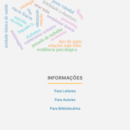
etiologia
prata coloidal
fidelidade a diretrizes
near miss
unidade básica de saúde
riscos físicos
rins
fígado
ultrassom
neoplasias ósseas
reação
suicídio
poisoning
racismo
hepatite b
cateterismo urinário
jornada de trabalho
diabettes
autoimagem
economia
tipo de parto
relações mãe-filho
resiliência psicológica
INFORMAÇÕES
Para Leitores
Para Autores
Para Bibliotecários