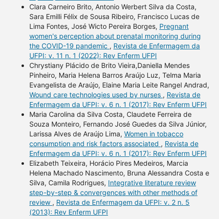
Clara Carneiro Brito, Antonio Werbert Silva da Costa,
Sara Emilli Félix de Sousa Ribeiro, Francisco Lucas de
Lima Fontes, José Wicto Pereira Borges,
Pregnant
women's perception about prenatal monitoring during
the COVID-19 pandemic
,
Revista de Enfermagem da
UFPI: v. 11 n. 1 (2022): Rev Enferm UFPI
Chrystiany Plácido de Brito Vieira,Daniella Mendes
Pinheiro, Maria Helena Barros Araújo Luz, Telma Maria
Evangelista de Araújo, Elaine Maria Leite Rangel Andrad,
Wound care technologies used by nurses
,
Revista de
Enfermagem da UFPI: v. 6 n. 1 (2017): Rev Enferm UFPI
Maria Carolina da Silva Costa, Claudete Ferreira de
Souza Monteiro, Fernando José Guedes da Silva Júnior,
Larissa Alves de Araújo Lima,
Women in tobacco
consumption and risk factors associated
,
Revista de
Enfermagem da UFPI: v. 6 n. 1 (2017): Rev Enferm UFPI
Elizabeth Teixeira, Horácio Pires Medeiros, Marcia
Helena Machado Nascimento, Bruna Alessandra Costa e
Silva, Camila Rodrigues,
Integrative literature review
step-by-step & convergences with other methods of
review
,
Revista de Enfermagem da UFPI: v. 2 n. 5
(2013): Rev Enferm UFPI