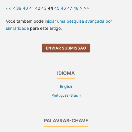
<<
<
39
40
41
42
43
44
45
46
47
48
>
>>
Você também pode
iniciar uma pesquisa avançada por
similaridade
para este artigo.
ENVIAR SUBMISSÃO
IDIOMA
English
Português (Brasil)
PALAVRAS-CHAVE