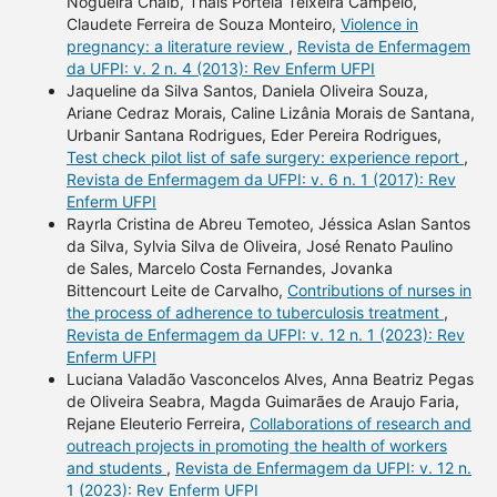
Nogueira Chaib, Thais Portela Teixeira Campelo,
Claudete Ferreira de Souza Monteiro,
Violence in
pregnancy: a literature review
,
Revista de Enfermagem
da UFPI: v. 2 n. 4 (2013): Rev Enferm UFPI
Jaqueline da Silva Santos, Daniela Oliveira Souza,
Ariane Cedraz Morais, Caline Lizânia Morais de Santana,
Urbanir Santana Rodrigues, Eder Pereira Rodrigues,
Test check pilot list of safe surgery: experience report
,
Revista de Enfermagem da UFPI: v. 6 n. 1 (2017): Rev
Enferm UFPI
Rayrla Cristina de Abreu Temoteo, Jéssica Aslan Santos
da Silva, Sylvia Silva de Oliveira, José Renato Paulino
de Sales, Marcelo Costa Fernandes, Jovanka
Bittencourt Leite de Carvalho,
Contributions of nurses in
the process of adherence to tuberculosis treatment
,
Revista de Enfermagem da UFPI: v. 12 n. 1 (2023): Rev
Enferm UFPI
Luciana Valadão Vasconcelos Alves, Anna Beatriz Pegas
de Oliveira Seabra, Magda Guimarães de Araujo Faria,
Rejane Eleuterio Ferreira,
Collaborations of research and
outreach projects in promoting the health of workers
and students
,
Revista de Enfermagem da UFPI: v. 12 n.
1 (2023): Rev Enferm UFPI