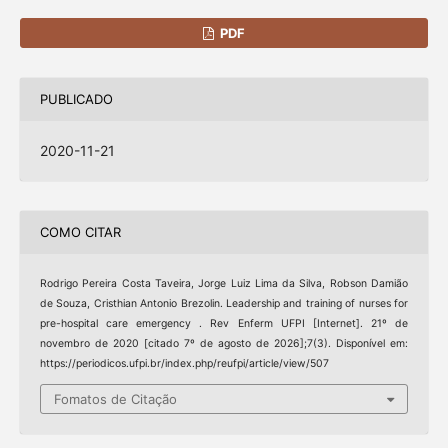
PDF
PUBLICADO
2020-11-21
COMO CITAR
Rodrigo Pereira Costa Taveira, Jorge Luiz Lima da Silva, Robson Damião
de Souza, Cristhian Antonio Brezolin. Leadership and training of nurses for
pre-hospital care emergency . Rev Enferm UFPI [Internet]. 21º de
novembro de 2020 [citado 7º de agosto de 2026];7(3). Disponível em:
https://periodicos.ufpi.br/index.php/reufpi/article/view/507
Fomatos de Citação