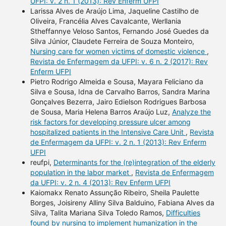
UFPI: v. 2 n. 1 (2013): Rev Enferm UFPI
Larissa Alves de Araújo Lima, Jaqueline Castilho de
Oliveira, Francélia Alves Cavalcante, Werllania
Stheffannye Veloso Santos, Fernando José Guedes da
Silva Júnior, Claudete Ferreira de Souza Monteiro,
Nursing care for women victims of domestic violence
,
Revista de Enfermagem da UFPI: v. 6 n. 2 (2017): Rev
Enferm UFPI
Pietro Rodrigo Almeida e Sousa, Mayara Feliciano da
Silva e Sousa, Idna de Carvalho Barros, Sandra Marina
Gonçalves Bezerra, Jairo Edielson Rodrigues Barbosa
de Sousa, Maria Helena Barros Araújo Luz,
Analyze the
risk factors for developing pressure ulcer among
hospitalized patients in the Intensive Care Unit
,
Revista
de Enfermagem da UFPI: v. 2 n. 1 (2013): Rev Enferm
UFPI
reufpi,
Determinants for the (re)integration of the elderly
population in the labor market
,
Revista de Enfermagem
da UFPI: v. 2 n. 4 (2013): Rev Enferm UFPI
Kaiomakx Renato Assunção Ribeiro, Sheila Paulette
Borges, Joisireny Alliny Silva Balduino, Fabiana Alves da
Silva, Talita Mariana Silva Toledo Ramos,
Difficulties
found by nursing to implement humanization in the