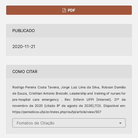
PDF
PUBLICADO
2020-11-21
COMO CITAR
Rodrigo Pereira Costa Taveira, Jorge Luiz Lima da Silva, Robson Damião
de Souza, Cristhian Antonio Brezolin. Leadership and training of nurses for
pre-hospital care emergency . Rev Enferm UFPI [Internet]. 21º de
novembro de 2020 [citado 8º de agosto de 2026];7(3). Disponível em:
https://periodicos.ufpi.br/index.php/reufpi/article/view/507
Fomatos de Citação