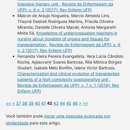
intensive therapy unit
,
Revista de Enfermagem da
UFPI: v. 6 n. 2 (2017): Rev Enferm UFPI
Maicon de Araujo Nogueira, Marcio Almeida Lins,
Thayná Desireé Rodrigues Martins, Priscila Oliveira
Miranda, Danielle Oliveira Maciel, Antonia Margareth
Moita Sá,
Knowledge of undergraduation teachers in
nursing about donation of organs and tissues for
transplantation
,
Revista de Enfermagem da UFPI: v. 6
n. 2 (2017): Rev Enferm UFPI
Fernanda Vieira Pereira Evangelista, Vera Lúcia Cândido
Rocha, Aglauvanir Soares Barbosa, Rita Mônica Borges
Studart, Isabela Melo Bonfim, Islene Victor Barbosa,
Characterization and clinical evolution of transplanted
patients of a high complexity postoperative unit
,
Revista de Enfermagem da UFPI: v. 7 n. 1 (2018): Rev
Enferm UFPI
<<
<
37
38
39
40
41
42
43
44
45
46
>
>>
Você também pode
iniciar uma pesquisa avançada por
similaridade
para este artigo.