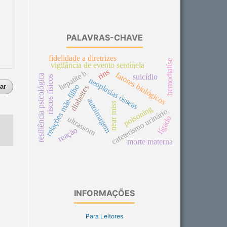
PALAVRAS-CHAVE
fidelidade a diretrizes
hemodialíse
vigilância de evento sentinela
rins
hepatite b
fatores biológicos
resiliência psicológica
suicídio
riscos físicos
neoplasias ósseas
ar
relações mãe-filho
diabettes
autoimagem
near miss
poisoning
cateterismo urinário
fígado
ultrassom
reação
morte materna
INFORMAÇÕES
Para Leitores