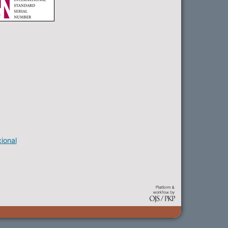
ional