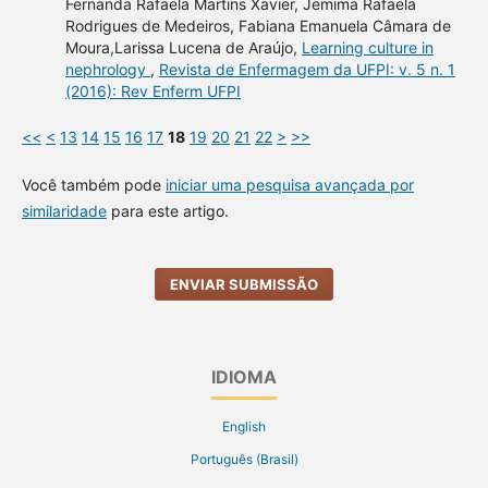
Fernanda Rafaela Martins Xavier, Jemima Rafaela
Rodrigues de Medeiros, Fabiana Emanuela Câmara de
Moura,Larissa Lucena de Araújo,
Learning culture in
nephrology
,
Revista de Enfermagem da UFPI: v. 5 n. 1
(2016): Rev Enferm UFPI
<<
<
13
14
15
16
17
18
19
20
21
22
>
>>
Você também pode
iniciar uma pesquisa avançada por
similaridade
para este artigo.
ENVIAR SUBMISSÃO
IDIOMA
English
Português (Brasil)