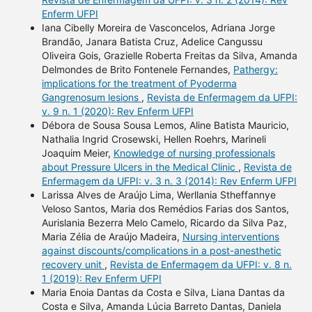
Enferm UFPI
Iana Cibelly Moreira de Vasconcelos, Adriana Jorge
Brandão, Janara Batista Cruz, Adelice Cangussu
Oliveira Gois, Grazielle Roberta Freitas da Silva, Amanda
Delmondes de Brito Fontenele Fernandes,
Pathergy:
implications for the treatment of Pyoderma
Gangrenosum lesions
,
Revista de Enfermagem da UFPI:
v. 9 n. 1 (2020): Rev Enferm UFPI
Débora de Sousa Sousa Lemos, Aline Batista Mauricio,
Nathalia Ingrid Crosewski, Hellen Roehrs, Marineli
Joaquim Meier,
Knowledge of nursing professionals
about Pressure Ulcers in the Medical Clinic
,
Revista de
Enfermagem da UFPI: v. 3 n. 3 (2014): Rev Enferm UFPI
Larissa Alves de Araújo Lima, Werllania Stheffannye
Veloso Santos, Maria dos Remédios Farias dos Santos,
Aurislania Bezerra Melo Camelo, Ricardo da Silva Paz,
Maria Zélia de Araújo Madeira,
Nursing interventions
against discounts/complications in a post-anesthetic
recovery unit
,
Revista de Enfermagem da UFPI: v. 8 n.
1 (2019): Rev Enferm UFPI
Maria Enoia Dantas da Costa e Silva, Liana Dantas da
Costa e Silva, Amanda Lúcia Barreto Dantas, Daniela