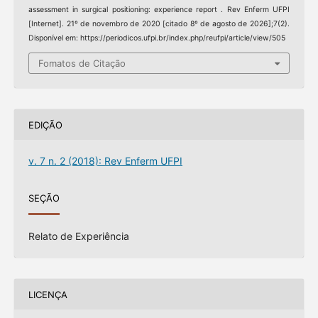
assessment in surgical positioning: experience report . Rev Enferm UFPI
[Internet]. 21º de novembro de 2020 [citado 8º de agosto de 2026];7(2).
Disponível em: https://periodicos.ufpi.br/index.php/reufpi/article/view/505
Fomatos de Citação
EDIÇÃO
v. 7 n. 2 (2018): Rev Enferm UFPI
SEÇÃO
Relato de Experiência
LICENÇA