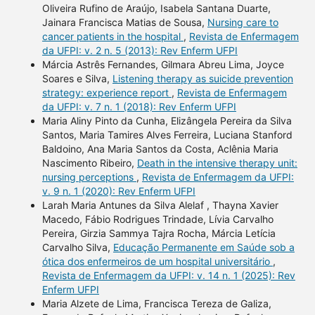
Oliveira Rufino de Araújo, Isabela Santana Duarte,
Jainara Francisca Matias de Sousa,
Nursing care to
cancer patients in the hospital
,
Revista de Enfermagem
da UFPI: v. 2 n. 5 (2013): Rev Enferm UFPI
Márcia Astrês Fernandes, Gilmara Abreu Lima, Joyce
Soares e Silva,
Listening therapy as suicide prevention
strategy: experience report
,
Revista de Enfermagem
da UFPI: v. 7 n. 1 (2018): Rev Enferm UFPI
Maria Aliny Pinto da Cunha, Elizângela Pereira da Silva
Santos, Maria Tamires Alves Ferreira, Luciana Stanford
Baldoino, Ana Maria Santos da Costa, Aclênia Maria
Nascimento Ribeiro,
Death in the intensive therapy unit:
nursing perceptions
,
Revista de Enfermagem da UFPI:
v. 9 n. 1 (2020): Rev Enferm UFPI
Larah Maria Antunes da Silva Alelaf , Thayna Xavier
Macedo, Fábio Rodrigues Trindade, Lívia Carvalho
Pereira, Girzia Sammya Tajra Rocha, Márcia Letícia
Carvalho Silva,
Educação Permanente em Saúde sob a
ótica dos enfermeiros de um hospital universitário
,
Revista de Enfermagem da UFPI: v. 14 n. 1 (2025): Rev
Enferm UFPI
Maria Alzete de Lima, Francisca Tereza de Galiza,