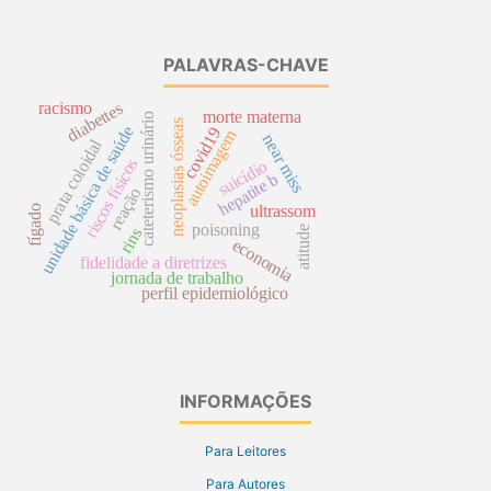
PALAVRAS-CHAVE
racismo
diabettes
morte materna
cateterismo urinário
neoplasias ósseas
unidade básica de saúde
covid19
autoimagem
near miss
prata coloidal
riscos físicos
suicídio
hepatite b
reação
ultrassom
fígado
poisoning
atitude
rins
economia
fidelidade a diretrizes
jornada de trabalho
perfil epidemiológico
INFORMAÇÕES
Para Leitores
Para Autores