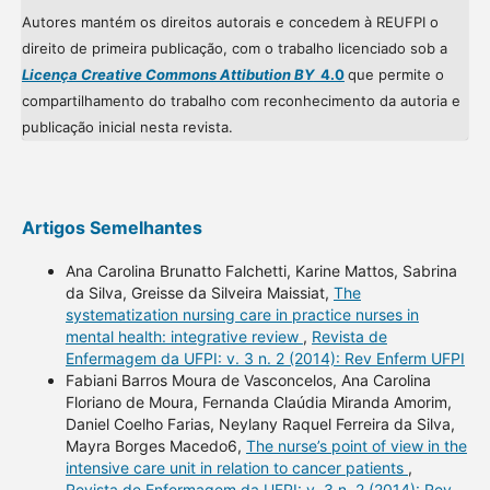
Autores mantém os direitos autorais e concedem à REUFPI o
direito de primeira publicação, com o trabalho licenciado sob a
Licença Creative Commons Attibution BY
4.0
que permite o
compartilhamento do trabalho com reconhecimento da autoria e
publicação inicial nesta revista.
Artigos Semelhantes
Ana Carolina Brunatto Falchetti, Karine Mattos, Sabrina
da Silva, Greisse da Silveira Maissiat,
The
systematization nursing care in practice nurses in
mental health: integrative review
,
Revista de
Enfermagem da UFPI: v. 3 n. 2 (2014): Rev Enferm UFPI
Fabiani Barros Moura de Vasconcelos, Ana Carolina
Floriano de Moura, Fernanda Claúdia Miranda Amorim,
Daniel Coelho Farias, Neylany Raquel Ferreira da Silva,
Mayra Borges Macedo6,
The nurse’s point of view in the
intensive care unit in relation to cancer patients
,
Revista de Enfermagem da UFPI: v. 3 n. 2 (2014): Rev