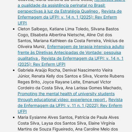
a qualidade da assistência perinatal no Brasil:
perspectivas à luz da Estratégia Qualineo
,
Revista de
Enfermagem da UFPI: v. 14 n. 1 (2025): Rev Enferm
UFPI
Cleton Salbego, Katiane Lima Toledo, Silvana Bastos
Cogo, Elisabeta Albertina Nietsche, Aline Ost dos
Santos, Mariana Kathleen da Costa Ferreira, Vinícius de
Oliveira Muniz,
Enfermagem de terapia intensiva adulto
frente às Diretivas Antecipadas de Vontade: pesquisa
qualitativa
,
Revista de Enfermagem da UFPI: v. 14 n. 1
(2025): Rev Enferm UFPI
Gabriela Araújo Rocha, Denival Nascimento Vieira
Júnior, Renata Kelly dos Santos e Silva, Vicente Rubens
Reges Brito, Joyce Rayane Leite, Emanuel Victor
Cordeiro da Costa Silva, Ana Larissa Gomes Machado,
Promoting the mental health of university students
through educational video: experience report
,
Revista
de Enfermagem da UFPI: v. 11 n. 1 (2022): Rev Enferm
UFPI
Maria Eysianne Alves Santos, Patrícia de Paula Alves
Costa Silva, Laysa dos Santos Silva, Elaine Virgínia
Martins de Souza Figueiredo, Ana Caroline Melo dos