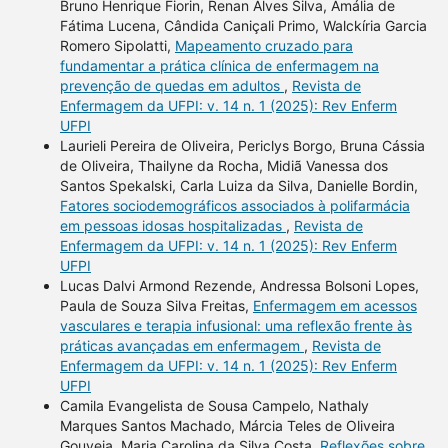
Bruno Henrique Fiorin, Renan Alves Silva, Amália de
Fátima Lucena, Cândida Caniçali Primo, Walckíria Garcia
Romero Sipolatti,
Mapeamento cruzado para
fundamentar a prática clínica de enfermagem na
prevenção de quedas em adultos
,
Revista de
Enfermagem da UFPI: v. 14 n. 1 (2025): Rev Enferm
UFPI
Laurieli Pereira de Oliveira, Periclys Borgo, Bruna Cássia
de Oliveira, Thailyne da Rocha, Midiã Vanessa dos
Santos Spekalski, Carla Luiza da Silva, Danielle Bordin,
Fatores sociodemográficos associados à polifarmácia
em pessoas idosas hospitalizadas
,
Revista de
Enfermagem da UFPI: v. 14 n. 1 (2025): Rev Enferm
UFPI
Lucas Dalvi Armond Rezende, Andressa Bolsoni Lopes,
Paula de Souza Silva Freitas,
Enfermagem em acessos
vasculares e terapia infusional: uma reflexão frente às
práticas avançadas em enfermagem
,
Revista de
Enfermagem da UFPI: v. 14 n. 1 (2025): Rev Enferm
UFPI
Camila Evangelista de Sousa Campelo, Nathaly
Marques Santos Machado, Márcia Teles de Oliveira
Gouveia, Maria Carolina da Silva Costa,
Reflexões sobre