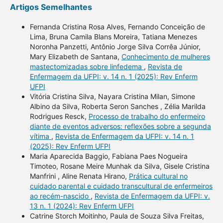
Artigos Semelhantes
Fernanda Cristina Rosa Alves, Fernando Conceição de
Lima, Bruna Camila Blans Moreira, Tatiana Menezes
Noronha Panzetti, Antônio Jorge Silva Corrêa Júnior,
Mary Elizabeth de Santana,
Conhecimento de mulheres
mastectomizadas sobre linfedema
,
Revista de
Enfermagem da UFPI: v. 14 n. 1 (2025): Rev Enferm
UFPI
Vitória Cristina Silva, Nayara Cristina Milan, Simone
Albino da Silva, Roberta Seron Sanches , Zélia Marilda
Rodrigues Resck,
Processo de trabalho do enfermeiro
diante de eventos adversos: reflexões sobre a segunda
vítima
,
Revista de Enfermagem da UFPI: v. 14 n. 1
(2025): Rev Enferm UFPI
Maria Aparecida Baggio, Fabiana Paes Nogueira
Timoteo, Rosane Meire Munhak da Silva, Gisele Cristina
Manfrini , Aline Renata Hirano,
Prática cultural no
cuidado parental e cuidado transcultural de enfermeiros
ao recém-nascido
,
Revista de Enfermagem da UFPI: v.
13 n. 1 (2024): Rev Enferm UFPI
Catrine Storch Moitinho, Paula de Souza Silva Freitas,