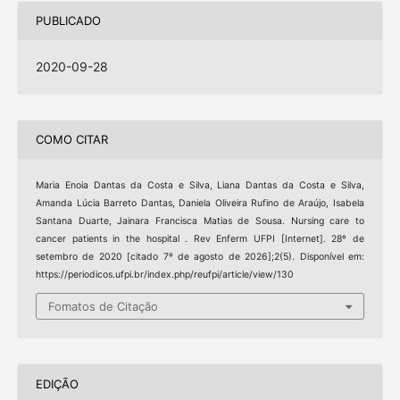
PUBLICADO
2020-09-28
COMO CITAR
Maria Enoia Dantas da Costa e Silva, Liana Dantas da Costa e Silva,
Amanda Lúcia Barreto Dantas, Daniela Oliveira Rufino de Araújo, Isabela
Santana Duarte, Jainara Francisca Matias de Sousa. Nursing care to
cancer patients in the hospital . Rev Enferm UFPI [Internet]. 28º de
setembro de 2020 [citado 7º de agosto de 2026];2(5). Disponível em:
https://periodicos.ufpi.br/index.php/reufpi/article/view/130
Fomatos de Citação
EDIÇÃO