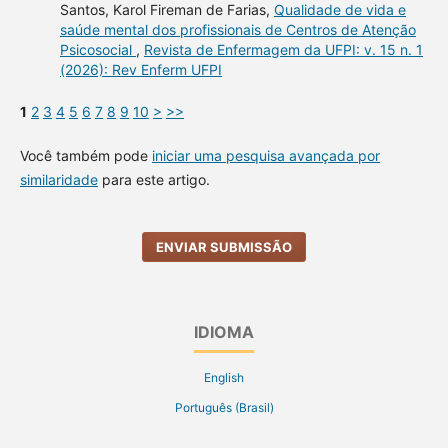
Santos, Karol Fireman de Farias,
Qualidade de vida e
saúde mental dos profissionais de Centros de Atenção
Psicosocial
,
Revista de Enfermagem da UFPI: v. 15 n. 1
(2026): Rev Enferm UFPI
1
2
3
4
5
6
7
8
9
10
>
>>
Você também pode
iniciar uma pesquisa avançada por
similaridade
para este artigo.
ENVIAR SUBMISSÃO
IDIOMA
English
Português (Brasil)