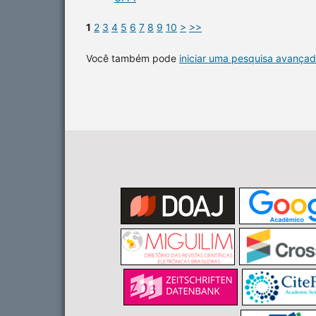
1
2
3
4
5
6
7
8
9
10
>
>>
Você também pode
iniciar uma pesquisa avançad