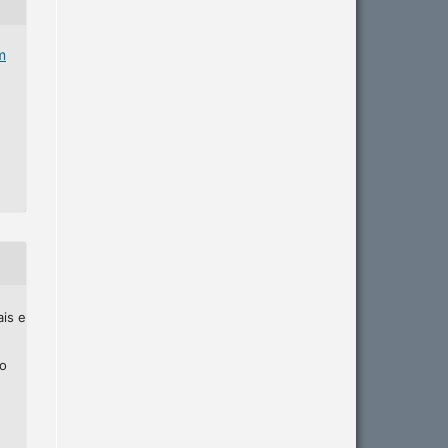
m
ais e
ho