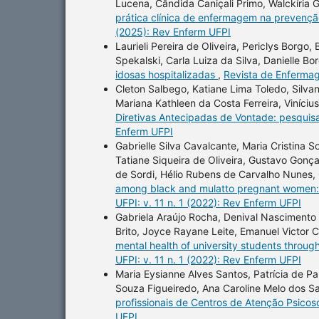
Lucena, Cândida Caniçali Primo, Walckíria G
prática clínica de enfermagem na prevenç
(2025): Rev Enferm UFPI
Laurieli Pereira de Oliveira, Periclys Borgo
Spekalski, Carla Luiza da Silva, Danielle Bo
idosas hospitalizadas
,
Revista de Enfermag
Cleton Salbego, Katiane Lima Toledo, Silvan
Mariana Kathleen da Costa Ferreira, Viníciu
Diretivas Antecipadas de Vontade: pesquisa
Enferm UFPI
Gabrielle Silva Cavalcante, Maria Cristina
Tatiane Siqueira de Oliveira, Gustavo Gonç
de Sordi, Hélio Rubens de Carvalho Nunes, 
among black and mulatto pregnant women: 
UFPI: v. 11 n. 1 (2022): Rev Enferm UFPI
Gabriela Araújo Rocha, Denival Nascimento 
Brito, Joyce Rayane Leite, Emanuel Victor
mental health of university students throug
UFPI: v. 11 n. 1 (2022): Rev Enferm UFPI
Maria Eysianne Alves Santos, Patrícia de Pau
Souza Figueiredo, Ana Caroline Melo dos Sa
profissionais de Centros de Atenção Psicos
UFPI