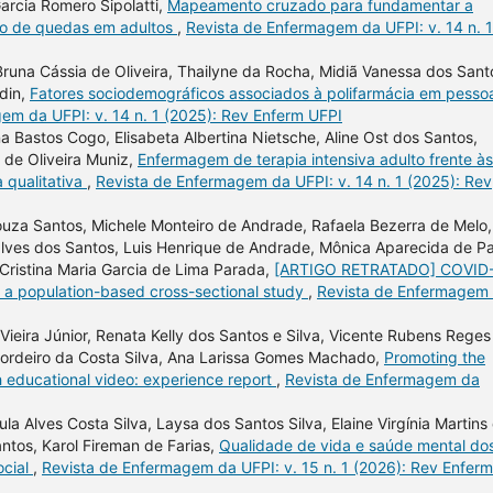
arcia Romero Sipolatti,
Mapeamento cruzado para fundamentar a
ão de quedas em adultos
,
Revista de Enfermagem da UFPI: v. 14 n. 1
, Bruna Cássia de Oliveira, Thailyne da Rocha, Midiã Vanessa dos Sant
rdin,
Fatores sociodemográficos associados à polifarmácia em pesso
em da UFPI: v. 14 n. 1 (2025): Rev Enferm UFPI
a Bastos Cogo, Elisabeta Albertina Nietsche, Aline Ost dos Santos,
s de Oliveira Muniz,
Enfermagem de terapia intensiva adulto frente às
 qualitativa
,
Revista de Enfermagem da UFPI: v. 14 n. 1 (2025): Rev
 Souza Santos, Michele Monteiro de Andrade, Rafaela Bezerra de Melo,
alves dos Santos, Luis Henrique de Andrade, Mônica Aparecida de P
Cristina Maria Garcia de Lima Parada,
[ARTIGO RETRATADO] COVID
a population-based cross-sectional study
,
Revista de Enfermagem
Vieira Júnior, Renata Kelly dos Santos e Silva, Vicente Rubens Reges
 Cordeiro da Costa Silva, Ana Larissa Gomes Machado,
Promoting the
h educational video: experience report
,
Revista de Enfermagem da
la Alves Costa Silva, Laysa dos Santos Silva, Elaine Virgínia Martins
ntos, Karol Fireman de Farias,
Qualidade de vida e saúde mental do
ocial
,
Revista de Enfermagem da UFPI: v. 15 n. 1 (2026): Rev Enferm