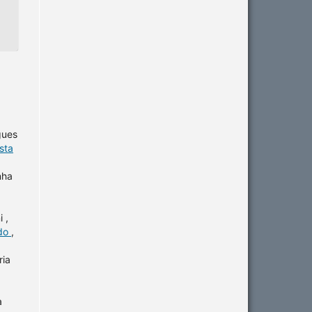
gues
sta
nha
 ,
ido
,
ria
a