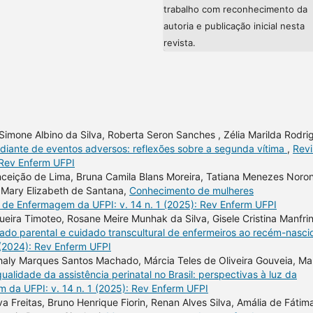
trabalho com reconhecimento da
autoria e publicação inicial nesta
revista.
n, Simone Albino da Silva, Roberta Seron Sanches , Zélia Marilda Rodri
 diante de eventos adversos: reflexões sobre a segunda vítima
,
Revi
 Rev Enferm UFPI
nceição de Lima, Bruna Camila Blans Moreira, Tatiana Menezes Noro
, Mary Elizabeth de Santana,
Conhecimento de mulheres
 de Enfermagem da UFPI: v. 14 n. 1 (2025): Rev Enferm UFPI
ira Timoteo, Rosane Meire Munhak da Silva, Gisele Cristina Manfrini
idado parental e cuidado transcultural de enfermeiros ao recém-nasc
 (2024): Rev Enferm UFPI
aly Marques Santos Machado, Márcia Teles de Oliveira Gouveia, Ma
ualidade da assistência perinatal no Brasil: perspectivas à luz da
 da UFPI: v. 14 n. 1 (2025): Rev Enferm UFPI
va Freitas, Bruno Henrique Fiorin, Renan Alves Silva, Amália de Fátim