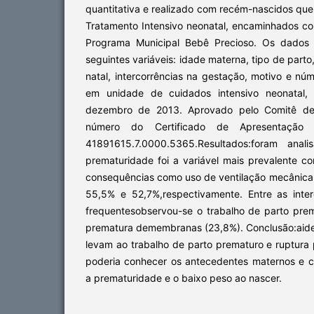
quantitativa e realizado com recém-nascidos qu
Tratamento Intensivo neonatal, encaminhados co
Programa Municipal Bebê Precioso. Os dados 
seguintes variáveis: idade materna, tipo de part
natal, intercorrências na gestação, motivo e nú
em unidade de cuidados intensivo neonatal, 
dezembro de 2013. Aprovado pelo Comitê de
número do Certificado de Apresentação p
41891615.7.0000.5365.Resultados:foram anali
prematuridade foi a variável mais prevalente 
consequências como uso de ventilação mecânica 
55,5% e 52,7%,respectivamente. Entre as inte
frequentesobservou-se o trabalho de parto prem
prematura demembranas (23,8%). Conclusão:aiden
levam ao trabalho de parto prematuro e ruptur
poderia conhecer os antecedentes maternos e 
a prematuridade e o baixo peso ao nascer.