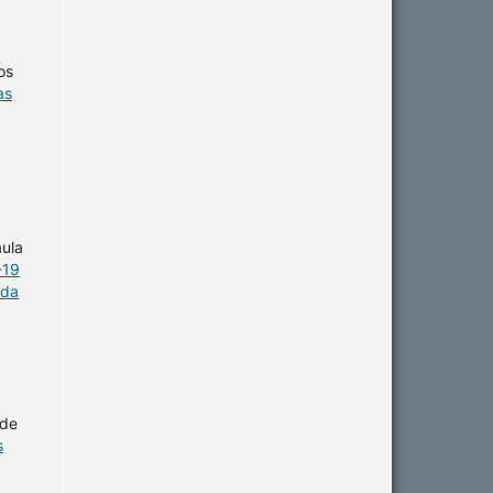
os
as
aula
-19
 da
 de
s