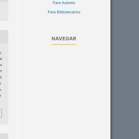
Para Autores
Para Bibliotecários
NAVEGAR
,
al
in
PI
20
).
:
f