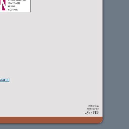
ional