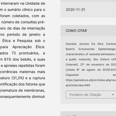
e internaram na Unidade de
m o sumário clínico para o
2020-11-21
foram coletados, com as
o, número de consultas pré-
mero de dias de internação
COMO CITAR
no período de janeiro a
 Ética e Pesquisa sob o
Danubia Jacomo Da Silva Cardoso
ara Apreciação Ética:
Beatriz Schumacher. Epidemiologic
sados 72 prontuários, a
characteristics of neonatal admissions 
com 61% dos bebês, e suas
a public maternity. Rev Enferm UF
[Internet]. 21º de novembro de 20
e apneias repetidas foram
[citado 8º de agosto de 2026];6(4
rcorrências maternas mais
Disponível em
aturo (31,3%) e a ruptura
https://periodicos.ufpi.br/index.php/reu
tificação dos fatores que
pi/article/view/469
a prematura de membranas,
Fomatos de Citação
consequentemente diminuir