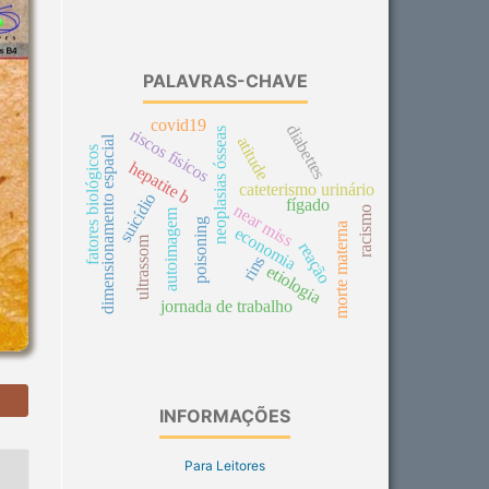
PALAVRAS-CHAVE
covid19
diabettes
riscos físicos
neoplasias ósseas
dimensionamento espacial
atitude
fatores biológicos
hepatite b
cateterismo urinário
suicídio
fígado
near miss
racismo
autoimagem
poisoning
morte materna
economia
ultrassom
reação
rins
etiologia
jornada de trabalho
INFORMAÇÕES
Para Leitores