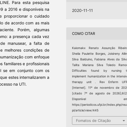
INE. Para esta pesquisa
09 a 2016 e disponíveis na
2020-11-11
e proporcionar o cuidado
do de acordo com as mais
aciente. Porém, algumas
COMO CITAR
 como: a presença cada vez
de manusear, a falta de
Kaiomakx Renato Assunção Ribeiro
 de melhores condições de
Sheila Paulette Borges, Joisireny Alli
humanização com enfoque
Silva Balduino, Fabiana Alves da Silv
familiares e profissionais
Talita Mariana Silva Toledo Ramo
el se em conjunto com os
Difficulties found by nursing t
implement humanization in the intensi
que estes internalizarem a
therapy unit . Rev Enferm UFP
ocesso na UTI.
[Internet]. 11º de novembro de 20
[citado 7º de agosto de 2026];6(2
Disponível em
https://periodicos.ufpi.br/index.php/reu
pi/article/view/445
Fomatos de Citação