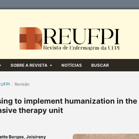
SOBRE A REVISTA
NOTÍCIAS
BUSCAR
 UFPI
/
Revisão
rsing to implement humanization in the
nsive therapy unit
tte Borges, Joisireny