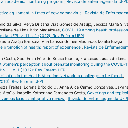
rom an academic monitoring program
,
Revista de Enfermagem da UFPI:
ctive equipment in times of new coronavirus
,
Revista de Enfermage
ro da Silva, Aélya Drisana Dias Gomes de Araújo, Jéssica Maria Silv
osilane de Lima Brito Magalhães,
COVID-19 among health profession
 da UFPI: v. 11 n. 1 (2022): Rev Enferm UFPI
Izaura Araújo Barbosa, Ana Larissa Gomes Machado, Marilia Braga
he promotion of health: report of experience
,
Revista de Enfermage
da Costa, Sara Emilli Félix de Sousa Ribeiro, Francisco Lucas de Lima
t women's perception about prenatal monitoring during the COVID-
 v. 11 n. 1 (2022): Rev Enferm UFPI
dination in the Health Attention Network: a challenge to be faced
,
(2016): Rev Enferm UFPI
uza Freitas, Lorena Brito do O’, Anna Alice Carmo Gonçalves, Jayan
 e Araújo, Isabelle Katherinne Fernandes Costa,
Coverings and topical
f venous lesions: integrative review
,
Revista de Enfermagem da UFPI: