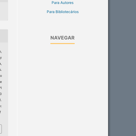
Para Autores
Para Bibliotecários
NAVEGAR
,
ny
a,
s.
o
ve
I
20
).
:
f