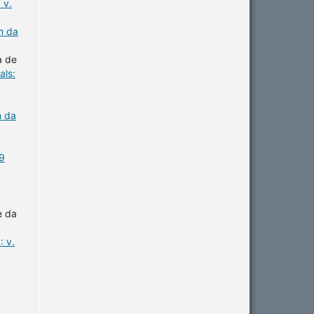
 v.
m da
a de
als:
m da
19
e da
 v.