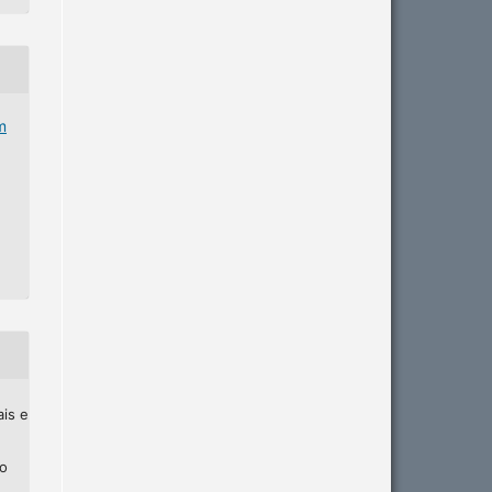
m
ais e
ho