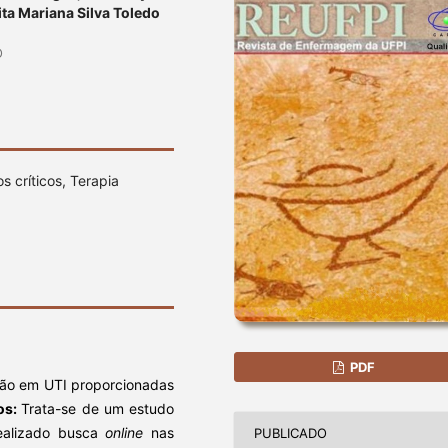
lita Mariana Silva Toledo
O
críticos, Terapia
PDF
ação em UTI proporcionadas
os:
Trata-se de um estudo
 realizado busca
online
nas
PUBLICADO