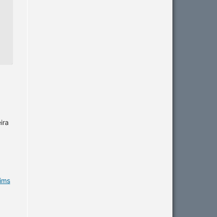
ira
tims