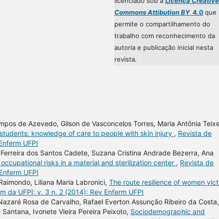
licenciado sob a
Licença Creative
Commons Attibution BY
4.0
que
permite o compartilhamento do
trabalho com reconhecimento da
autoria e publicação inicial nesta
revista.
mpos de Azevedo, Gilson de Vasconcelos Torres, Maria Antônia Teixe
students: knowledge of care to people with skin injury
,
Revista de
 Enferm UFPI
 Ferreira dos Santos Cadete, Suzana Cristina Andrade Bezerra, Ana
occupational risks in a material and sterilization center
,
Revista de
 Enferm UFPI
Raimondo, Liliana Maria Labronici,
The route resilience of women vic
 da UFPI: v. 3 n. 2 (2014): Rev Enferm UFPI
azaré Rosa de Carvalho, Rafael Everton Assunção Ribeiro da Costa,
 Santana, Ivonete Vieira Pereira Peixoto,
Sociodemographic and