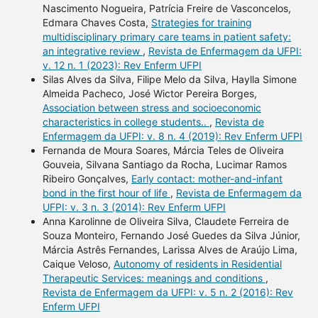
Nascimento Nogueira, Patrícia Freire de Vasconcelos,
Edmara Chaves Costa,
Strategies for training
multidisciplinary primary care teams in patient safety:
an integrative review
,
Revista de Enfermagem da UFPI:
v. 12 n. 1 (2023): Rev Enferm UFPI
Silas Alves da Silva, Filipe Melo da Silva, Haylla Simone
Almeida Pacheco, José Wictor Pereira Borges,
Association between stress and socioeconomic
characteristics in college students..
,
Revista de
Enfermagem da UFPI: v. 8 n. 4 (2019): Rev Enferm UFPI
Fernanda de Moura Soares, Márcia Teles de Oliveira
Gouveia, Silvana Santiago da Rocha, Lucimar Ramos
Ribeiro Gonçalves,
Early contact: mother-and-infant
bond in the first hour of life
,
Revista de Enfermagem da
UFPI: v. 3 n. 3 (2014): Rev Enferm UFPI
Anna Karolinne de Oliveira Silva, Claudete Ferreira de
Souza Monteiro, Fernando José Guedes da Silva Júnior,
Márcia Astrês Fernandes, Larissa Alves de Araújo Lima,
Caique Veloso,
Autonomy of residents in Residential
Therapeutic Services: meanings and conditions
,
Revista de Enfermagem da UFPI: v. 5 n. 2 (2016): Rev
Enferm UFPI