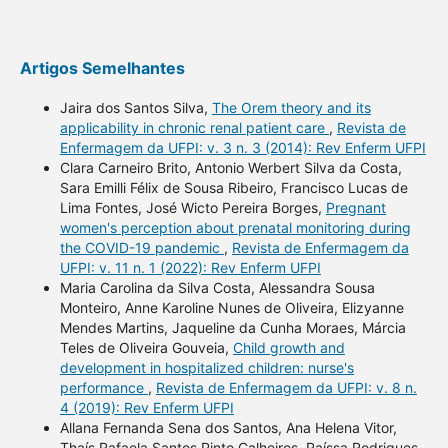
Artigos Semelhantes
Jaira dos Santos Silva,
The Orem theory and its
applicability in chronic renal patient care
,
Revista de
Enfermagem da UFPI: v. 3 n. 3 (2014): Rev Enferm UFPI
Clara Carneiro Brito, Antonio Werbert Silva da Costa,
Sara Emilli Félix de Sousa Ribeiro, Francisco Lucas de
Lima Fontes, José Wicto Pereira Borges,
Pregnant
women's perception about prenatal monitoring during
the COVID-19 pandemic
,
Revista de Enfermagem da
UFPI: v. 11 n. 1 (2022): Rev Enferm UFPI
Maria Carolina da Silva Costa, Alessandra Sousa
Monteiro, Anne Karoline Nunes de Oliveira, Elizyanne
Mendes Martins, Jaqueline da Cunha Moraes, Márcia
Teles de Oliveira Gouveia,
Child growth and
development in hospitalized children: nurse's
performance
,
Revista de Enfermagem da UFPI: v. 8 n.
4 (2019): Rev Enferm UFPI
Allana Fernanda Sena dos Santos, Ana Helena Vitor,
Thaís Rafaela Santos Pinto Calheiros, Raíssa Rodrigues