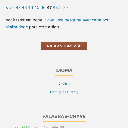
<<
<
42
43
44
45
46
47
48
>
>>
Você também pode
iniciar uma pesquisa avançada por
similaridade
para este artigo.
ENVIAR SUBMISSÃO
IDIOMA
English
Português (Brasil)
PALAVRAS-CHAVE
covid19
relações mãe-filho