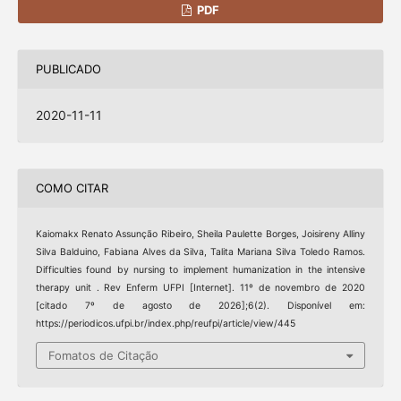
PDF
PUBLICADO
2020-11-11
COMO CITAR
Kaiomakx Renato Assunção Ribeiro, Sheila Paulette Borges, Joisireny Alliny
Silva Balduino, Fabiana Alves da Silva, Talita Mariana Silva Toledo Ramos.
Difficulties found by nursing to implement humanization in the intensive
therapy unit . Rev Enferm UFPI [Internet]. 11º de novembro de 2020
[citado 7º de agosto de 2026];6(2). Disponível em:
https://periodicos.ufpi.br/index.php/reufpi/article/view/445
Fomatos de Citação