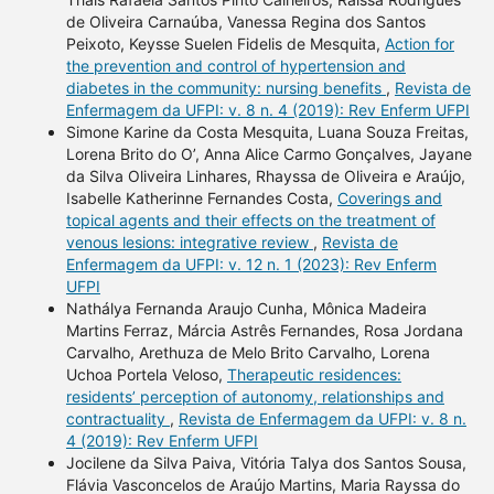
de Oliveira Carnaúba, Vanessa Regina dos Santos
Peixoto, Keysse Suelen Fidelis de Mesquita,
Action for
the prevention and control of hypertension and
diabetes in the community: nursing benefits
,
Revista de
Enfermagem da UFPI: v. 8 n. 4 (2019): Rev Enferm UFPI
Simone Karine da Costa Mesquita, Luana Souza Freitas,
Lorena Brito do O’, Anna Alice Carmo Gonçalves, Jayane
da Silva Oliveira Linhares, Rhayssa de Oliveira e Araújo,
Isabelle Katherinne Fernandes Costa,
Coverings and
topical agents and their effects on the treatment of
venous lesions: integrative review
,
Revista de
Enfermagem da UFPI: v. 12 n. 1 (2023): Rev Enferm
UFPI
Nathálya Fernanda Araujo Cunha, Mônica Madeira
Martins Ferraz, Márcia Astrês Fernandes, Rosa Jordana
Carvalho, Arethuza de Melo Brito Carvalho, Lorena
Uchoa Portela Veloso,
Therapeutic residences:
residents’ perception of autonomy, relationships and
contractuality
,
Revista de Enfermagem da UFPI: v. 8 n.
4 (2019): Rev Enferm UFPI
Jocilene da Silva Paiva, Vitória Talya dos Santos Sousa,
Flávia Vasconcelos de Araújo Martins, Maria Rayssa do