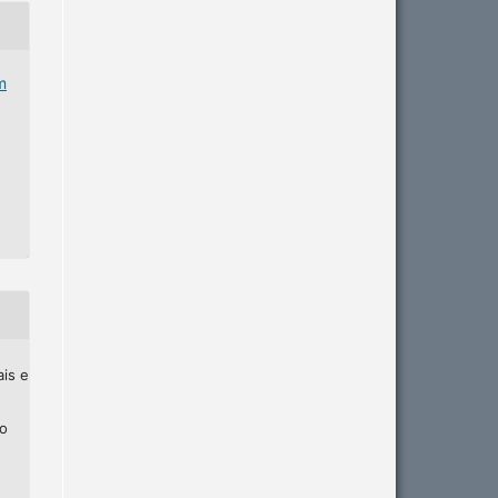
m
ais e
ho