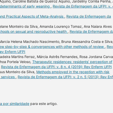
Aquino, Caroline Batista de Queiroz Aquino, Jardeliny Corrêa Penha,
determinants of early weaning
,
Revista de Enfermagem da UFPI: v. 
nd Practical Aspects of Meta-Analysis
,
Revista de Enfermagem da
Adelane Monteiro da Silva, Amanda Lourenço Tomaz, Ana Naiara Alves
hools on sexual and reproductive health
,
Revista de Enfermagem d
, Marcia Helena Machado Nascimento, Bruna Alessandra Costa e Silva
eview step-by-step & convergences with other methods of review
,
Rev
Rev Enferm UFPI
deira Martins Ferraz, Márcia Astrês Fernandes, Rosa Jordana Carva
hoa Portela Veloso,
Therapeutic residences: residents’ perception of
,
Revista de Enfermagem da UFPI: v. 8 n. 4 (2019): Rev Enferm UFPI
us Monteiro da Silva,
Methods employed in the reception with risk
e services
,
Revista de Enfermagem da UFPI: v. 2 n. 5 (2013): Rev En
a por similaridade
para este artigo.