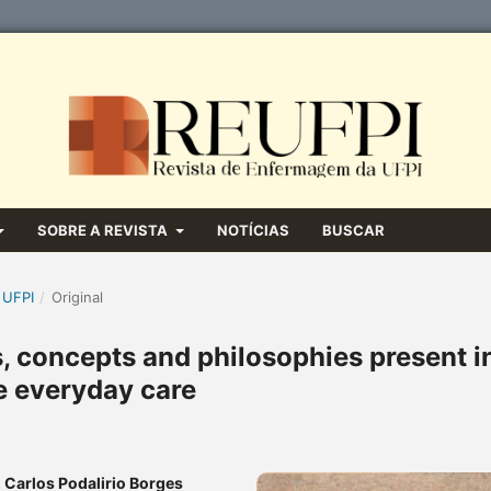
SOBRE A REVISTA
NOTÍCIAS
BUSCAR
 UFPI
/
Original
s, concepts and philosophies present i
e everyday care
, Carlos Podalirio Borges