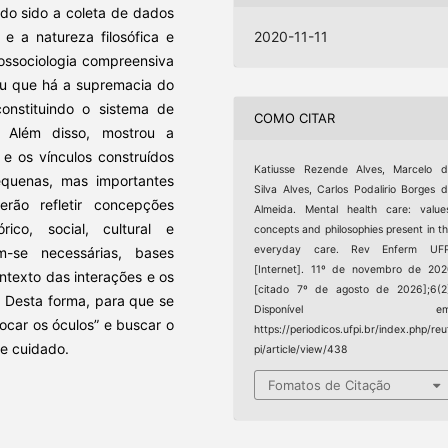
endo sido a coleta de dados
 e a natureza filosófica e
2020-11-11
ossociologia compreensiva
lou que há a supremacia do
onstituindo o sistema de
COMO CITAR
 Além disso, mostrou a
e os vínculos construídos
Katiusse Rezende Alves, Marcelo 
equenas, mas importantes
Silva Alves, Carlos Podalirio Borges 
rão refletir concepções
Almeida. Mental health care: value
ico, social, cultural e
concepts and philosophies present in t
everyday care. Rev Enferm UFP
-se necessárias, bases
[Internet]. 11º de novembro de 20
ntexto das interações e os
[citado 7º de agosto de 2026];6(2
 Desta forma, para que se
Disponível em
rocar os óculos” e buscar o
https://periodicos.ufpi.br/index.php/reu
e cuidado.
pi/article/view/438
Fomatos de Citação