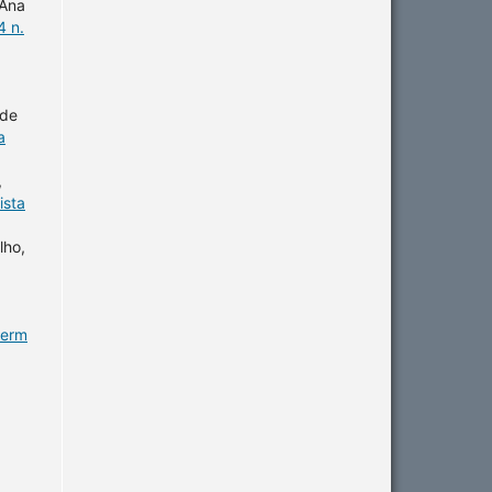
 Ana
4 n.
 de
a
,
ista
lho,
ferm