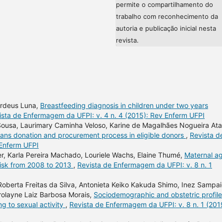
permite o compartilhamento do
trabalho com reconhecimento da
autoria e publicação inicial nesta
revista.
ordeus Luna,
Breastfeeding diagnosis in children under two years
ista de Enfermagem da UFPI: v. 4 n. 4 (2015): Rev Enferm UFPI
ousa, Laurimary Caminha Veloso, Karine de Magalhães Nogueira Ata
gans donation and procurement process in eligible donors
,
Revista d
 Enferm UFPI
ber, Karla Pereira Machado, Louriele Wachs, Elaine Thumé,
Maternal a
 risk from 2008 to 2013
,
Revista de Enfermagem da UFPI: v. 8 n. 1
e Roberta Freitas da Silva, Antonieta Keiko Kakuda Shimo, Inez Sampa
rolayne Laiz Barbosa Morais,
Sociodemographic and obstetric profile
g to sexual activity
,
Revista de Enfermagem da UFPI: v. 8 n. 1 (201