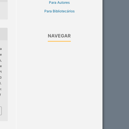
Para Autores
Para Bibliotecários
NAVEGAR
da
de
s,
he
I
20
).
:
f