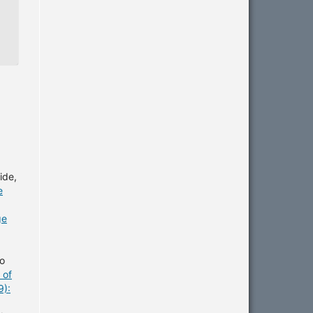
ide,
e
ge
io
 of
9):