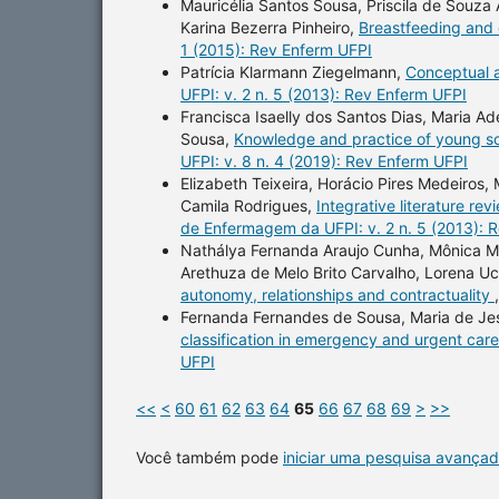
Mauricélia Santos Sousa, Priscila de Souza 
Karina Bezerra Pinheiro,
Breastfeeding and 
1 (2015): Rev Enferm UFPI
Patrícia Klarmann Ziegelmann,
Conceptual a
UFPI: v. 2 n. 5 (2013): Rev Enferm UFPI
Francisca Isaelly dos Santos Dias, Maria 
Sousa,
Knowledge and practice of young sc
UFPI: v. 8 n. 4 (2019): Rev Enferm UFPI
Elizabeth Teixeira, Horácio Pires Medeiros
Camila Rodrigues,
Integrative literature r
de Enfermagem da UFPI: v. 2 n. 5 (2013): 
Nathálya Fernanda Araujo Cunha, Mônica Ma
Arethuza de Melo Brito Carvalho, Lorena Uc
autonomy, relationships and contractuality
Fernanda Fernandes de Sousa, Maria de Jes
classification in emergency and urgent car
UFPI
<<
<
60
61
62
63
64
65
66
67
68
69
>
>>
Você também pode
iniciar uma pesquisa avançad