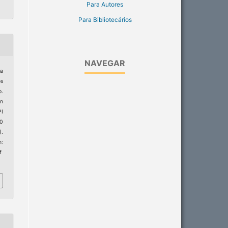
Para Autores
Para Bibliotecários
NAVEGAR
ra
os
o.
in
PI
20
).
:
f