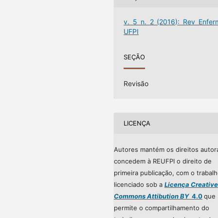
v. 5 n. 2 (2016): Rev Enfer
UFPI
SEÇÃO
Revisão
LICENÇA
Autores mantém os direitos autor
concedem à REUFPI o direito de
primeira publicação, com o trabal
licenciado sob a
Licença Creative
Commons Attibution BY
4.0
que
permite o compartilhamento do