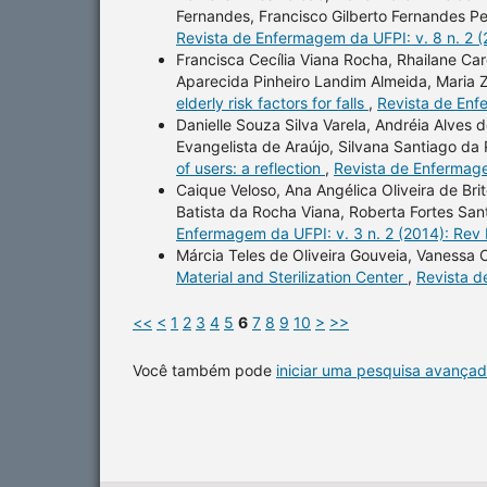
Fernandes, Francisco Gilberto Fernandes Pe
Revista de Enfermagem da UFPI: v. 8 n. 2 
Francisca Cecília Viana Rocha, Rhailane Ca
Aparecida Pinheiro Landim Almeida, Maria 
elderly risk factors for falls
,
Revista de Enf
Danielle Souza Silva Varela, Andréia Alves 
Evangelista de Araújo, Silvana Santiago da
of users: a reflection
,
Revista de Enfermage
Caique Veloso, Ana Angélica Oliveira de Br
Batista da Rocha Viana, Roberta Fortes San
Enfermagem da UFPI: v. 3 n. 2 (2014): Rev
Márcia Teles de Oliveira Gouveia, Vanessa C
Material and Sterilization Center
,
Revista d
<<
<
1
2
3
4
5
6
7
8
9
10
>
>>
Você também pode
iniciar uma pesquisa avançad