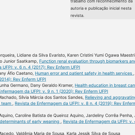
trabalho com reconhecimento da
autoria e publicação inicial nesta
revista.
ueira, Lidiane da Silva Evaristo, Karen Cristini Yumi Ogawa Maestri
no Junior Saatkamp,
Function renal evaluation through biomarkers an
UFPI: v. 6 n. 4 (2017): Rev Enferm UFPI
lany Áfio Caetano,
Human error and patient safety in health services
,
(2014): Rev Enferm UFPI
a Cunha Germano, Dany Geraldo Kramer,
Health education in breast ca
Enfermagem da UFPI: v. 9 n. 1 (2020): Rev Enferm UFPI
 Machado, Sílvia Márcia dos Santos Sandes,
Relieving and aggravatin
ng team
,
Revista de Enfermagem da UFPI: v. 8 n. 4 (2019): Rev Enfer
Aquino, Caroline Batista de Queiroz Aquino, Jardeliny Corrêa Penha,
determinants of early weaning
,
Revista de Enfermagem da UFPI: v. 
Macedo, Valdênia Maria de Sousa, Karla Jessik Silva de Sousa