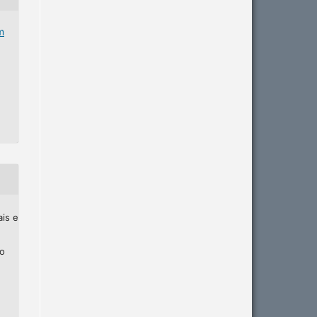
m
ais e
ho