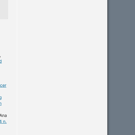
,
d
ncer
g
m
 Ana
4 n.