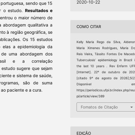
2020-10-22
 portuguesa, sendo que 15
er o estudo.
Resultados e
centrou o maior número de
a abordagem qualitativa a
COMO CITAR
to à região geográfica, se
blicações. Os 15 estudos
Kelly Maria Rego da Silva, Aldeno
o elas a epidemiologia da
Maria Ximenes Rodrigues, Maria D
te de uma abordagem dos
Reis Vieira, Tássito Fontes De Maced
Tuberculosis’ epidemiology in Brazil 
asil e a correlação
the last 10 years . Rev Enferm UF
 estudo sugere que sejam
[Internet]. 22º de outubro de 20
ciente e sistema de saúde,
[citado 9º de agosto de 2026];5(2
programas, são de suma
Disponível em
ao paciente e a cura.
https://periodicos.ufpi.br/index.php/reu
pi/article/view/389
Fomatos de Citação
EDIÇÃO