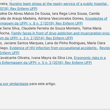
reira,
Nursing team stress at the ready-service of a public hospital
,
(2019): Rev Enferm UFPI
roline De Abreu Matos De Sousa, Iara Rege Lima Sousa, Camila
Zelia de Araujo Madeira, Adriana Vasconcelos Gomes,
Knowledge of
ermagem da UFPI: v. 8 n. 2 (2019): Rev Enferm UFPI
de Sena Silva, Claudete Ferreira de Souza Monteiro, Telma Maria
 Rocha,
Family faces in front of drug addiction and incarceration pro
m da UFPI: v. 3 n. 2 (2014): Rev Enferm UFPI
ito, Jaciane Santos Marques, Lana de Pinho Rodrigues, Maria Clara
tiago,
Evidence of HIV infection from occupational accidents
,
Revist
 Enferm UFPI
avalcante Oliveira, Ivana Mayra da Silva Lira,
Ergonomic risks in a
e Enfermagem da UFPI: v. 5 n. 3 (2016): Rev Enferm UFPI
a por similaridade
para este artigo.