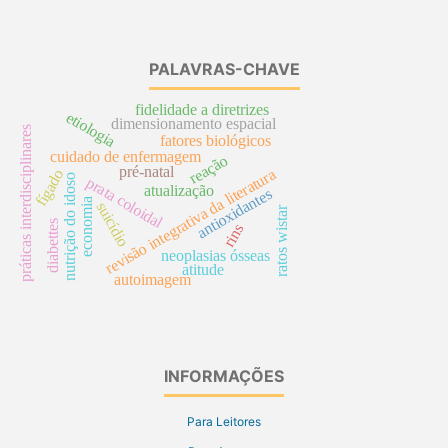
PALAVRAS-CHAVE
fidelidade a diretrizes
etiologia
dimensionamento espacial
práticas interdisciplinares
fatores biológicos
cuidado de enfermagem
reação
pré-natal
revisão integrativa da literatura
fígado
nutrição do idoso
prata coloidal
atualização
antioxidantes
economia
suicídio
ratos wistar
diabettes
rins
neoplasias ósseas
atitude
autoimagem
INFORMAÇÕES
Para Leitores