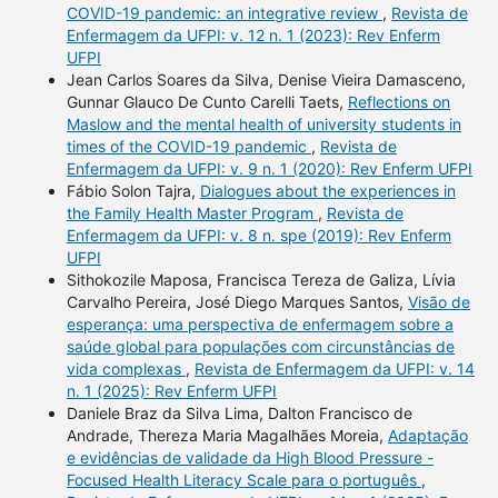
COVID-19 pandemic: an integrative review
,
Revista de
Enfermagem da UFPI: v. 12 n. 1 (2023): Rev Enferm
UFPI
Jean Carlos Soares da Silva, Denise Vieira Damasceno,
Gunnar Glauco De Cunto Carelli Taets,
Reflections on
Maslow and the mental health of university students in
times of the COVID-19 pandemic
,
Revista de
Enfermagem da UFPI: v. 9 n. 1 (2020): Rev Enferm UFPI
Fábio Solon Tajra,
Dialogues about the experiences in
the Family Health Master Program
,
Revista de
Enfermagem da UFPI: v. 8 n. spe (2019): Rev Enferm
UFPI
Sithokozile Maposa, Francisca Tereza de Galiza, Lívia
Carvalho Pereira, José Diego Marques Santos,
Visão de
esperança: uma perspectiva de enfermagem sobre a
saúde global para populações com circunstâncias de
vida complexas
,
Revista de Enfermagem da UFPI: v. 14
n. 1 (2025): Rev Enferm UFPI
Daniele Braz da Silva Lima, Dalton Francisco de
Andrade, Thereza Maria Magalhães Moreia,
Adaptação
e evidências de validade da High Blood Pressure -
Focused Health Literacy Scale para o português
,