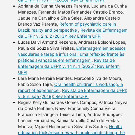
Adriana da Cunha Menezes Parente, Luciana da Cunha
Menezes, Fernanda Matos Fernandes Castelo Branco,
Jaqueline Carvalho e Silva Sales, Alexandre Castelo
Branco Vaz Parente,
Reform of psychiatric care in
Brazil: reality and perspective
,
Revista de Enfermagem
da UFPI: v. 2 n. 2 (2013): Rev Enferm UFPI
Lucas Dalvi Armond Rezende, Andressa Bolsoni Lopes,
Paula de Souza Silva Freitas,
Enfermagem em acessos
vasculares e terapia infusional: uma reflexão frente às
práticas avançadas em enfermagem
,
Revista de
Enfermagem da UFPI: v. 14 n. 1 (2025): Rev Enferm
UFPI
Lara Maria Ferreira Mendes, Marcoeli Silva de Moura,
Fábio Solon Tajra,
Oral health children´'s workshop: a
report of experience
,
Revista de Enfermagem da UFPI:
v. 8 n. spe (2019): Rev Enferm UFPI
Regina Kelly Guimarães Gomes Campos, Patrícia Neyva
da Costa Pinheiro, Neiva Francenely Cunha Vieira,
Francisca Elisângela Teixeira Lima, Andrea Rodriguez
Lannes Fernandes, Samia Jardelle Costa de Freitas
Maniva, Miguel Henrique da Silva dos Santos,
Health
education tools/resources with adolescents during the