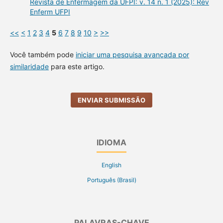
Revista de Enfermagem da UFPI: v. 14 n. 1 (2025): Rev
Enferm UFPI
<<
<
1
2
3
4
5
6
7
8
9
10
>
>>
Você também pode
iniciar uma pesquisa avançada por
similaridade
para este artigo.
ENVIAR SUBMISSÃO
IDIOMA
English
Português (Brasil)
PALAVRAS-CHAVE