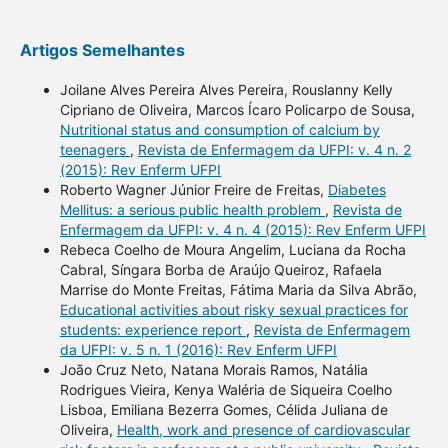
Artigos Semelhantes
Joilane Alves Pereira Alves Pereira, Rouslanny Kelly
Cipriano de Oliveira, Marcos Ícaro Policarpo de Sousa,
Nutritional status and consumption of calcium by
teenagers
,
Revista de Enfermagem da UFPI: v. 4 n. 2
(2015): Rev Enferm UFPI
Roberto Wagner Júnior Freire de Freitas,
Diabetes
Mellitus: a serious public health problem
,
Revista de
Enfermagem da UFPI: v. 4 n. 4 (2015): Rev Enferm UFPI
Rebeca Coelho de Moura Angelim, Luciana da Rocha
Cabral, Síngara Borba de Araújo Queiroz, Rafaela
Marrise do Monte Freitas, Fátima Maria da Silva Abrão,
Educational activities about risky sexual practices for
students: experience report
,
Revista de Enfermagem
da UFPI: v. 5 n. 1 (2016): Rev Enferm UFPI
João Cruz Neto, Natana Morais Ramos, Natália
Rodrigues Vieira, Kenya Waléria de Siqueira Coelho
Lisboa, Emiliana Bezerra Gomes, Célida Juliana de
Oliveira,
Health, work and presence of cardiovascular