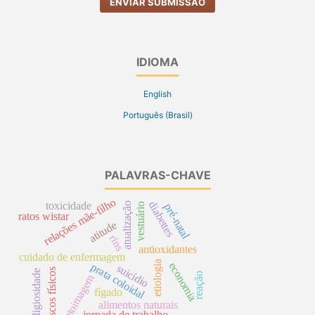
ENVIAR SUBMISSÃO
IDIOMA
English
Português (Brasil)
PALAVRAS-CHAVE
relações mãe-filho
diabettes
toxicidade
atualização
vestuário
pré-natal
ratos wistar
atitude
rins
antioxidantes
cuidado de enfermagem
etiologia
economia
prata coloidal
suicídio
riscos físicos
religiosidade
reação
autoimagem
fígado
alimentos naturais
jornada de trabalho