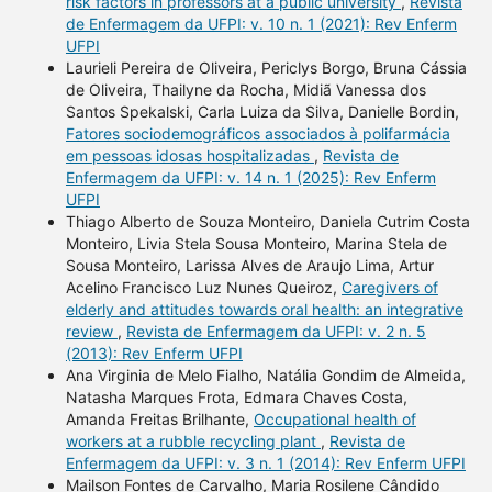
risk factors in professors at a public university
,
Revista
de Enfermagem da UFPI: v. 10 n. 1 (2021): Rev Enferm
UFPI
Laurieli Pereira de Oliveira, Periclys Borgo, Bruna Cássia
de Oliveira, Thailyne da Rocha, Midiã Vanessa dos
Santos Spekalski, Carla Luiza da Silva, Danielle Bordin,
Fatores sociodemográficos associados à polifarmácia
em pessoas idosas hospitalizadas
,
Revista de
Enfermagem da UFPI: v. 14 n. 1 (2025): Rev Enferm
UFPI
Thiago Alberto de Souza Monteiro, Daniela Cutrim Costa
Monteiro, Livia Stela Sousa Monteiro, Marina Stela de
Sousa Monteiro, Larissa Alves de Araujo Lima, Artur
Acelino Francisco Luz Nunes Queiroz,
Caregivers of
elderly and attitudes towards oral health: an integrative
review
,
Revista de Enfermagem da UFPI: v. 2 n. 5
(2013): Rev Enferm UFPI
Ana Virginia de Melo Fialho, Natália Gondim de Almeida,
Natasha Marques Frota, Edmara Chaves Costa,
Amanda Freitas Brilhante,
Occupational health of
workers at a rubble recycling plant
,
Revista de
Enfermagem da UFPI: v. 3 n. 1 (2014): Rev Enferm UFPI
Mailson Fontes de Carvalho, Maria Rosilene Cândido