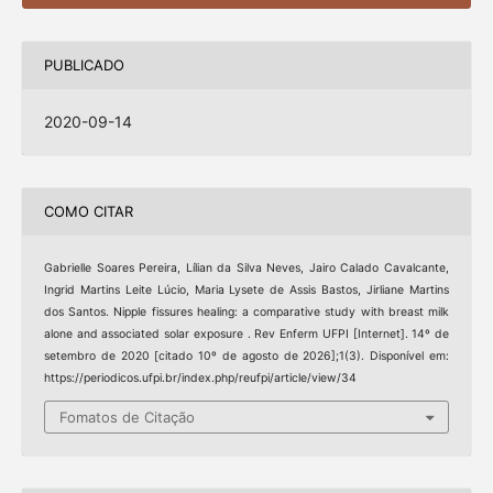
PUBLICADO
2020-09-14
COMO CITAR
Gabrielle Soares Pereira, Lílian da Silva Neves, Jairo Calado Cavalcante,
Ingrid Martins Leite Lúcio, Maria Lysete de Assis Bastos, Jirliane Martins
dos Santos. Nipple fissures healing: a comparative study with breast milk
alone and associated solar exposure . Rev Enferm UFPI [Internet]. 14º de
setembro de 2020 [citado 10º de agosto de 2026];1(3). Disponível em:
https://periodicos.ufpi.br/index.php/reufpi/article/view/34
Fomatos de Citação