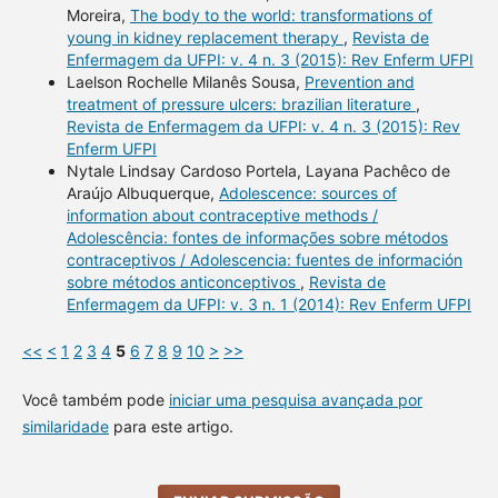
Moreira,
The body to the world: transformations of
young in kidney replacement therapy
,
Revista de
Enfermagem da UFPI: v. 4 n. 3 (2015): Rev Enferm UFPI
Laelson Rochelle Milanês Sousa,
Prevention and
treatment of pressure ulcers: brazilian literature
,
Revista de Enfermagem da UFPI: v. 4 n. 3 (2015): Rev
Enferm UFPI
Nytale Lindsay Cardoso Portela, Layana Pachêco de
Araújo Albuquerque,
Adolescence: sources of
information about contraceptive methods /
Adolescência: fontes de informações sobre métodos
contraceptivos / Adolescencia: fuentes de información
sobre métodos anticonceptivos
,
Revista de
Enfermagem da UFPI: v. 3 n. 1 (2014): Rev Enferm UFPI
<<
<
1
2
3
4
5
6
7
8
9
10
>
>>
Você também pode
iniciar uma pesquisa avançada por
similaridade
para este artigo.