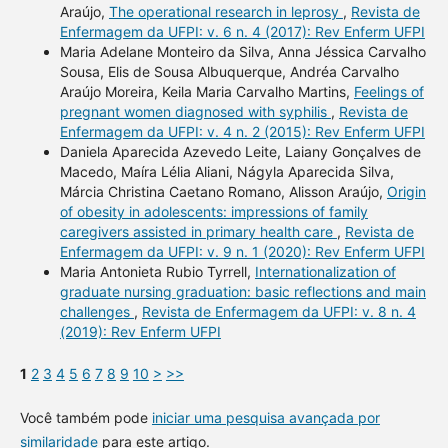
Araújo,
The operational research in leprosy
,
Revista de
Enfermagem da UFPI: v. 6 n. 4 (2017): Rev Enferm UFPI
Maria Adelane Monteiro da Silva, Anna Jéssica Carvalho
Sousa, Elis de Sousa Albuquerque, Andréa Carvalho
Araújo Moreira, Keila Maria Carvalho Martins,
Feelings of
pregnant women diagnosed with syphilis
,
Revista de
Enfermagem da UFPI: v. 4 n. 2 (2015): Rev Enferm UFPI
Daniela Aparecida Azevedo Leite, Laiany Gonçalves de
Macedo, Maíra Lélia Aliani, Nágyla Aparecida Silva,
Márcia Christina Caetano Romano, Alisson Araújo,
Origin
of obesity in adolescents: impressions of family
caregivers assisted in primary health care
,
Revista de
Enfermagem da UFPI: v. 9 n. 1 (2020): Rev Enferm UFPI
Maria Antonieta Rubio Tyrrell,
Internationalization of
graduate nursing graduation: basic reflections and main
challenges
,
Revista de Enfermagem da UFPI: v. 8 n. 4
(2019): Rev Enferm UFPI
1
2
3
4
5
6
7
8
9
10
>
>>
Você também pode
iniciar uma pesquisa avançada por
similaridade
para este artigo.