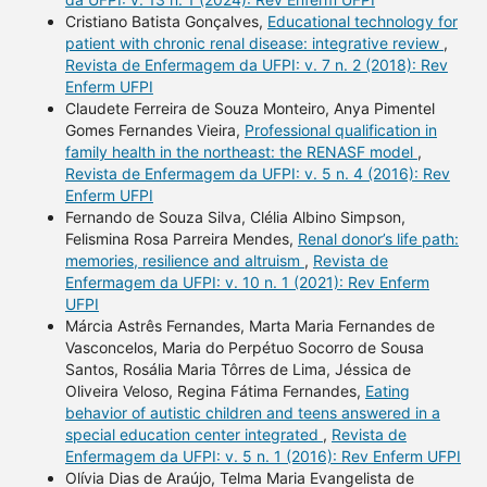
Cristiano Batista Gonçalves,
Educational technology for
patient with chronic renal disease: integrative review
,
Revista de Enfermagem da UFPI: v. 7 n. 2 (2018): Rev
Enferm UFPI
Claudete Ferreira de Souza Monteiro, Anya Pimentel
Gomes Fernandes Vieira,
Professional qualification in
family health in the northeast: the RENASF model
,
Revista de Enfermagem da UFPI: v. 5 n. 4 (2016): Rev
Enferm UFPI
Fernando de Souza Silva, Clélia Albino Simpson,
Felismina Rosa Parreira Mendes,
Renal donor’s life path:
memories, resilience and altruism
,
Revista de
Enfermagem da UFPI: v. 10 n. 1 (2021): Rev Enferm
UFPI
Márcia Astrês Fernandes, Marta Maria Fernandes de
Vasconcelos, Maria do Perpétuo Socorro de Sousa
Santos, Rosália Maria Tôrres de Lima, Jéssica de
Oliveira Veloso, Regina Fátima Fernandes,
Eating
behavior of autistic children and teens answered in a
special education center integrated
,
Revista de
Enfermagem da UFPI: v. 5 n. 1 (2016): Rev Enferm UFPI
Olívia Dias de Araújo, Telma Maria Evangelista de