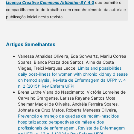
Licença Creative Commons Attibution BY
4.0
que permite o
compartilhamento do trabalho com reconhecimento da autoria e
publicação inicial nesta revista.
Artigos Semelhantes
Vanessa Athaides Oliveira, Eda Schwartz, Marilu Correa
Soares, Bianca Pozza dos Santos, Aline da Costa
Viegas, Treici Marques Lecce,
Limits and possibilities
daily post-illness for women with chronic kidney disease
on hemodialysis
,
Revista de Enfermagem da UFPI: v. 4
n. 2 (2015): Rev Enferm UFPI
Brena Luthe Viana do Nascimento, Victória Lohreine de
Carvalho Grangense, Larissa Rayane Santos Mota,
Sheimar Maciel de Oliveira, Andréia Ferreira Soares,
Johnata da Cruz Matos, Roberta Meneses Oliveira,
Prevenção e manejo de quedas de recém-nascidos
hospitalizados: perspectivas de mães e dos
profissionais de enfermagem
,
Revista de Enfermagem
da UFPI: v. 13 n. 1 (2024): Rev Enferm UFPI