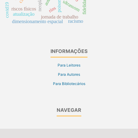
poisoning
ultrassom
covid19
rins
riscos físicos
atualização
jornada de trabalho
racismo
dimensionamento espacial
INFORMAÇÕES
Para Leitores
Para Autores
Para Bibliotecários
NAVEGAR