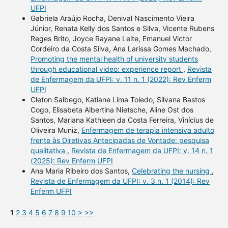
UFPI
Gabriela Araújo Rocha, Denival Nascimento Vieira
Júnior, Renata Kelly dos Santos e Silva, Vicente Rubens
Reges Brito, Joyce Rayane Leite, Emanuel Victor
Cordeiro da Costa Silva, Ana Larissa Gomes Machado,
Promoting the mental health of university students
through educational video: experience report
,
Revista
de Enfermagem da UFPI: v. 11 n. 1 (2022): Rev Enferm
UFPI
Cleton Salbego, Katiane Lima Toledo, Silvana Bastos
Cogo, Elisabeta Albertina Nietsche, Aline Ost dos
Santos, Mariana Kathleen da Costa Ferreira, Vinícius de
Oliveira Muniz,
Enfermagem de terapia intensiva adulto
frente às Diretivas Antecipadas de Vontade: pesquisa
qualitativa
,
Revista de Enfermagem da UFPI: v. 14 n. 1
(2025): Rev Enferm UFPI
Ana Maria Ribeiro dos Santos,
Celebrating the nursing
,
Revista de Enfermagem da UFPI: v. 3 n. 1 (2014): Rev
Enferm UFPI
1
2
3
4
5
6
7
8
9
10
>
>>