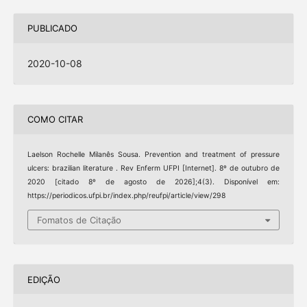
PUBLICADO
2020-10-08
COMO CITAR
Laelson Rochelle Milanês Sousa. Prevention and treatment of pressure
ulcers: brazilian literature . Rev Enferm UFPI [Internet]. 8º de outubro de
2020 [citado 8º de agosto de 2026];4(3). Disponível em:
https://periodicos.ufpi.br/index.php/reufpi/article/view/298
Fomatos de Citação
EDIÇÃO