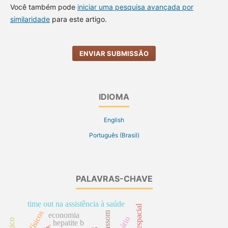
Você também pode
iniciar uma pesquisa avançada por
similaridade
para este artigo.
ENVIAR SUBMISSÃO
IDIOMA
English
Português (Brasil)
PALAVRAS-CHAVE
time out na assistência à saúde
ultrassom
economia
hepatite b