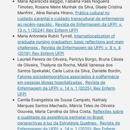
Maria Aparecida Baggio, Fabiana Paes Nogueira
Timoteo, Rosane Meire Munhak da Silva, Gisele Cristina
Manfrini , Aline Renata Hirano,
Prática cultural no
cuidado parental e cuidado transcultural de enfermeiros
ao recém-nascido
,
Revista de Enfermagem da UFPI: v.
13 n. 1 (2024): Rev Enferm UFPI
Maria Antonieta Rubio Tyrrell,
Internationalization of
graduate nursing graduation: basic reflections and main
challenges
,
Revista de Enfermagem da UFPI: v. 8 n. 4
(2019): Rev Enferm UFPI
Laurieli Pereira de Oliveira, Periclys Borgo, Bruna Cássia
de Oliveira, Thailyne da Rocha, Midiã Vanessa dos
Santos Spekalski, Carla Luiza da Silva, Danielle Bordin,
Fatores sociodemográficos associados à polifarmácia
em pessoas idosas hospitalizadas
,
Revista de
Enfermagem da UFPI: v. 14 n. 1 (2025): Rev Enferm
UFPI
Camila Evangelista de Sousa Campelo, Nathaly
Marques Santos Machado, Márcia Teles de Oliveira
Gouveia, Maria Carolina da Silva Costa,
Reflexões sobre
a qualidade da assistência perinatal no Brasil:
perspectivas à luz da Estratégia Qualineo
,
Revista de
Enfermagem da UFPI: v. 14 n. 1 (2025): Rev Enferm