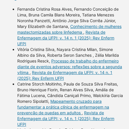
Fernanda Cristina Rosa Alves, Fernando Conceição de
Lima, Bruna Camila Blans Moreira, Tatiana Menezes
Noronha Panzetti, Antônio Jorge Silva Corrêa Júnior,
Mary Elizabeth de Santana,
Conhecimento de mulheres
mastectomizadas sobre linfedema
,
Revista de
Enfermagem da UFPI: v. 14 n. 1 (2025): Rev Enferm
UFPI
Vitória Cristina Silva, Nayara Cristina Milan, Simone
Albino da Silva, Roberta Seron Sanches , Zélia Marilda
Rodrigues Resck,
Processo de trabalho do enfermeiro
diante de eventos adversos: reflexões sobre a segunda
vítima
,
Revista de Enfermagem da UFPI: v. 14 n. 1
(2025): Rev Enferm UFPI
Catrine Storch Moitinho, Paula de Souza Silva Freitas,
Bruno Henrique Fiorin, Renan Alves Silva, Amália de
Fátima Lucena, Cândida Caniçali Primo, Walckíria Garcia
Romero Sipolatti,
Mapeamento cruzado para
fundamentar a prática clínica de enfermagem na
prevenção de quedas em adultos
,
Revista de
Enfermagem da UFPI: v. 14 n. 1 (2025): Rev Enferm
UFPI