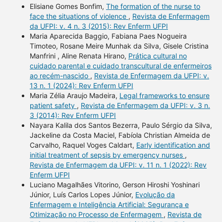
Elisiane Gomes Bonfim,
The formation of the nurse to
face the situations of violence
,
Revista de Enfermagem
da UFPI: v. 4 n. 3 (2015): Rev Enferm UFPI
Maria Aparecida Baggio, Fabiana Paes Nogueira
Timoteo, Rosane Meire Munhak da Silva, Gisele Cristina
Manfrini , Aline Renata Hirano,
Prática cultural no
cuidado parental e cuidado transcultural de enfermeiros
ao recém-nascido
,
Revista de Enfermagem da UFPI: v.
13 n. 1 (2024): Rev Enferm UFPI
Maria Zélia Araujo Madeira,
Legal frameworks to ensure
patient safety
,
Revista de Enfermagem da UFPI: v. 3 n.
3 (2014): Rev Enferm UFPI
Nayara Kalila dos Santos Bezerra, Paulo Sérgio da Silva,
Jackeline da Costa Maciel, Fabíola Christian Almeida de
Carvalho, Raquel Voges Caldart,
Early identification and
initial treatment of sepsis by emergency nurses
,
Revista de Enfermagem da UFPI: v. 11 n. 1 (2022): Rev
Enferm UFPI
Luciano Magalhães Vitorino, Gerson Hiroshi Yoshinari
Júnior, Luís Carlos Lopes Júnior,
Evolução da
Enfermagem e Inteligência Artificial: Segurança e
Otimização no Processo de Enfermagem
,
Revista de