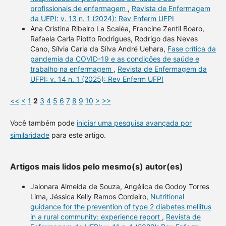
profissionais de enfermagem
,
Revista de Enfermagem
da UFPI: v. 13 n. 1 (2024): Rev Enferm UFPI
Ana Cristina Ribeiro La Scaléa, Francine Zentil Boaro,
Rafaela Carla Piotto Rodrigues, Rodrigo das Neves
Cano, Sílvia Carla da Silva André Uehara,
Fase crítica da
pandemia da COVID-19 e as condições de saúde e
trabalho na enfermagem
,
Revista de Enfermagem da
UFPI: v. 14 n. 1 (2025): Rev Enferm UFPI
<<
<
1
2
3
4
5
6
7
8
9
10
>
>>
Você também pode
iniciar uma pesquisa avançada por
similaridade
para este artigo.
Artigos mais lidos pelo mesmo(s) autor(es)
Jaionara Almeida de Souza, Angélica de Godoy Torres
Lima, Jéssica Kelly Ramos Cordeiro,
Nutritional
guidance for the prevention of type 2 diabetes mellitus
in a rural community: experience report
,
Revista de