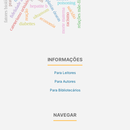
fidelidade a diretrizes
fatores biológicos
neoplasias ósseas
relações mãe-filho
cateterismo urinário
poisoning
hepatite b
suicídio
ultrassom
morte materna
reação
racismo
economia
diabettes
INFORMAÇÕES
Para Leitores
Para Autores
Para Bibliotecários
NAVEGAR