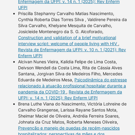
Enfermagem da UFPI: v. 14 n. 1 (2025): Rev Enferm
UFPI
Priscilla Stephanny Carvalho Matias Nascimento,
Cynthia Roberta Dias Torres Silva , Valdirene Pereira da
Silva Carvalho, Khelyane Mesquita de Carvalho,
Josicleide Montenegro da S. G. Alcoforado,
Construction and validation of a brief motivational
interview script: welcome of people living with HIV
,
Revista de Enfermagem da UFPI: v. 10 n. 1 (2021): Rev
Enferm UFPI
Alcivan Nunes Vieira, Kalidia Felipe de Lima Costa,
Deivson Wendell da Costa Lima, Rita de Cássia Alves
Santana, Jorgivan Silva de Medeiros Filho, Mercedes
Eduarda de Medeiros Mesa,
Psicodinâmica do estresse
relacionado à atuação profissional hospitalar durante a
pandemia da COVID-19
,
Revista de Enfermagem da
UFPI: v. 14 n. 1 (2025): Rev Enferm UFPI
Brena Luthe Viana do Nascimento, Victória Lohreine de
Carvalho Grangense, Larissa Rayane Santos Mota,
Sheimar Maciel de Oliveira, Andréia Ferreira Soares,
Johnata da Cruz Matos, Roberta Meneses Oliveira,
Prevenção e manejo de quedas de recém-nascidos
hospitalizados: perspectivas de mães e dos