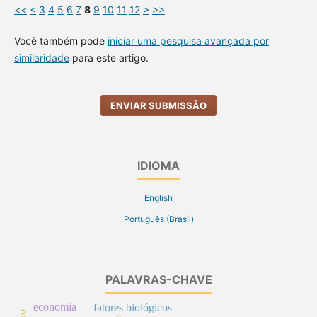
<<
<
3
4
5
6
7
8
9
10
11
12
>
>>
Você também pode
iniciar uma pesquisa avançada por
similaridade
para este artigo.
ENVIAR SUBMISSÃO
IDIOMA
English
Português (Brasil)
PALAVRAS-CHAVE
economia
fatores biológicos