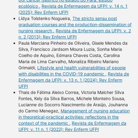
ecológico
,
Revista de Enfermagem da UFPI: v. 14 n. 1
(2025): Rev Enferm UFPI
Lídya Tolstenko Nogueira,
The stricto sensu post
graduation courses and the production-dissemination of
nursing research
,
Revista de Enfermagem da UFPI: v. 2
n. 2 (2013): Rev Enferm UFPI
Paula Marciana Pinheiro de Oliveira, Gisele Mendes da
Silva, Francisco Jardsom Moura Luzia, Sonha Maria
Coelho de Aquino, Edmara Chaves Costa, Carolina
Maria de Lima Carvalho, Monaliza Ribeiro Mariano
Grimaldi,
Lifestyle and health vulnerabilities of people
with disabilities in the COVID-19 pandemic
,
Revista de
Enfermagem da UFPI: v. 13 n. 1 (2024): Rev Enferm
UFPI
Thais de Fátima Aleixo Correa, Victoria Malcher Silva
Fontes, Kely da Silva Barros, Michele Monteiro Sousa,
Lucianne do Socorro Nascimento de Araújo, Jouhanna
do Carmo Menegaz,
Management of nursing education
in theoretical-practical activities: reflections in the
context of the pandemic
,
Revista de Enfermagem da
UFPI: v. 11 n. 1 (2022): Rev Enferm UFPI