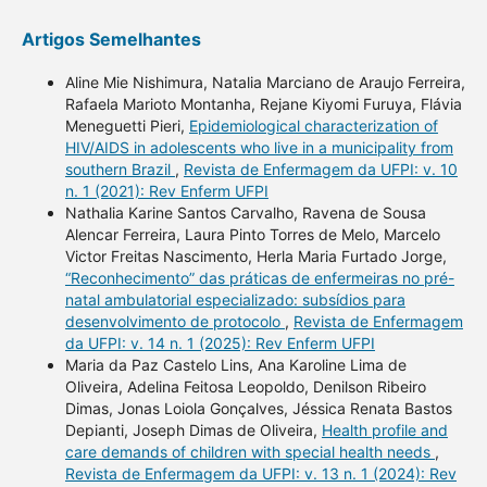
Artigos Semelhantes
Aline Mie Nishimura, Natalia Marciano de Araujo Ferreira,
Rafaela Marioto Montanha, Rejane Kiyomi Furuya, Flávia
Meneguetti Pieri,
Epidemiological characterization of
HIV/AIDS in adolescents who live in a municipality from
southern Brazil
,
Revista de Enfermagem da UFPI: v. 10
n. 1 (2021): Rev Enferm UFPI
Nathalia Karine Santos Carvalho, Ravena de Sousa
Alencar Ferreira, Laura Pinto Torres de Melo, Marcelo
Victor Freitas Nascimento, Herla Maria Furtado Jorge,
“Reconhecimento” das práticas de enfermeiras no pré-
natal ambulatorial especializado: subsídios para
desenvolvimento de protocolo
,
Revista de Enfermagem
da UFPI: v. 14 n. 1 (2025): Rev Enferm UFPI
Maria da Paz Castelo Lins, Ana Karoline Lima de
Oliveira, Adelina Feitosa Leopoldo, Denilson Ribeiro
Dimas, Jonas Loiola Gonçalves, Jéssica Renata Bastos
Depianti, Joseph Dimas de Oliveira,
Health profile and
care demands of children with special health needs
,
Revista de Enfermagem da UFPI: v. 13 n. 1 (2024): Rev