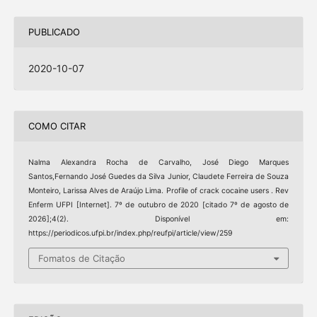
PUBLICADO
2020-10-07
COMO CITAR
Nalma Alexandra Rocha de Carvalho, José Diego Marques
Santos,Fernando José Guedes da Silva Junior, Claudete Ferreira de Souza
Monteiro, Larissa Alves de Araújo Lima. Profile of crack cocaine users . Rev
Enferm UFPI [Internet]. 7º de outubro de 2020 [citado 7º de agosto de
2026];4(2). Disponível em:
https://periodicos.ufpi.br/index.php/reufpi/article/view/259
Fomatos de Citação