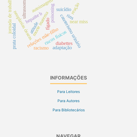
jornada de trabalho
autoimagem
ultrassom
reação
poisoning
suicídio
neoplasias ósseas
morte materna
hepatite b
rins
cateterismo urinário
fígado
near miss
atitude
prata coloidal
relações mãe-filho
riscos físicos
diabettes
adaptação
racismo
INFORMAÇÕES
Para Leitores
Para Autores
Para Bibliotecários
NAVEGAR